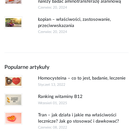
należy badać aminotransferazę alaninową
Czerwiec 20, 2024
Łopian – właściwości, zastosowanie,
przeciwwskazania
Czerwiec 20, 2024
Popularne artykuły
Homocysteina – co to jest, badanie, leczenie
Styczeń 13, 2022
Ranking witaminy B12
Wrzesień 01, 2025
Tran – jak działa i jakie ma właściwości
lecznicze? Jak go stosować i dawkować?
Czerwiec 08, 2022