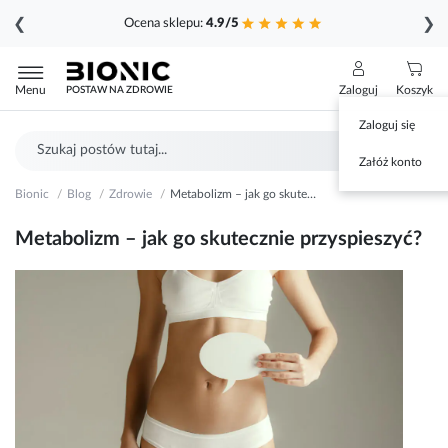
❮
❯
Ocena sklepu:
4.9/5
Przejdź
do
Menu
Zaloguj
Koszyk
POSTAW NA ZDROWIE
treści
Zaloguj się
Szukaj
Sz
Załóż konto
Bionic
Blog
Zdrowie
Metabolizm – jak go skutecznie przyspieszyć?
Metabolizm – jak go skutecznie przyspieszyć?