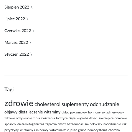
Sierpień 2022
Lipiec 2022
Czerwiec 2022
Marzec 2022
Styczeń 2022
Tagi
zdrowie
cholesterol
suplementy
odchudzanie
objawy
dieta
leczenie
witaminy
układ pokarmowy
hormony
układ nerwowy
zdrowe odżywianie
zioła
ćwiczenia
tarczyca
ciąża
wątroba
dzieci
zakrzepica
domowe
sposoby
dieta ketogeniczna
zaparcia
detox
bezsenność
aminokwasy
nadciśnienie
rak
przyczyny
witaminy i minerały
witamina b12
jelito grube
homocysteina
choroba