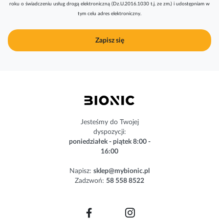
roku o świadczeniu usług drogą elektroniczną (Dz.U.2016.1030 t.j. ze zm.) i udostępniam w
y
tym celu adres elektroniczny.
b
u
j
Zapisz się
n
a
s
z
n
e
w
s
Jesteśmy do Twojej
l
dyspozycji:
e
poniedziałek - piątek 8:00 -
t
16:00
t
e
Napisz:
sklep@mybionic.pl
r
Zadzwoń:
58 558 8522
: