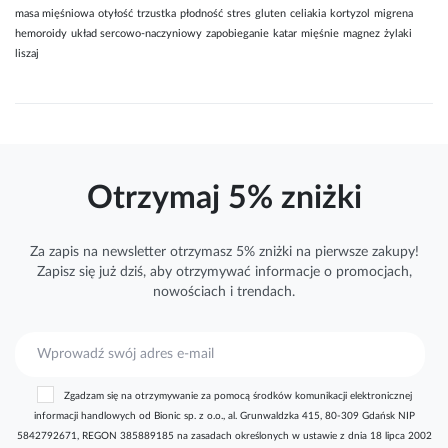
masa mięśniowa
otyłość
trzustka
płodność
stres
gluten
celiakia
kortyzol
migrena
hemoroidy
układ sercowo-naczyniowy
zapobieganie
katar
mięśnie
magnez
żylaki
liszaj
Otrzymaj 5% zniżki
Za zapis na newsletter otrzymasz 5% zniżki na pierwsze zakupy!
Zapisz się już dziś, aby otrzymywać
informacje
o promocjach,
nowościach i trendach.
S
u
b
Zgadzam się na otrzymywanie za pomocą środków komunikacji elektronicznej
s
informacji handlowych od Bionic sp. z o.o., al. Grunwaldzka 415, 80-309 Gdańsk NIP
k
5842792671, REGON 385889185 na zasadach określonych w ustawie z dnia 18 lipca 2002
r