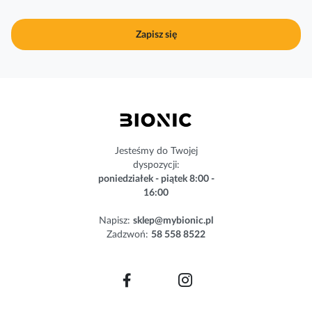
b
u
j
Zapisz się
n
a
s
z
n
e
w
s
Jesteśmy do Twojej
l
dyspozycji:
e
poniedziałek - piątek 8:00 -
t
16:00
t
e
Napisz:
sklep@mybionic.pl
r
Zadzwoń:
58 558 8522
: