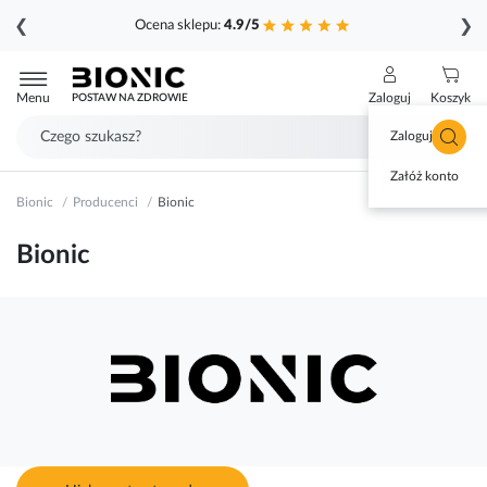
❮
❯
Ocena sklepu:
4.9/5
Przejdź
do
Menu
Zaloguj
Koszyk
POSTAW NA ZDROWIE
treści
Zaloguj się
Załóż konto
Bionic
Producenci
Bionic
Bionic