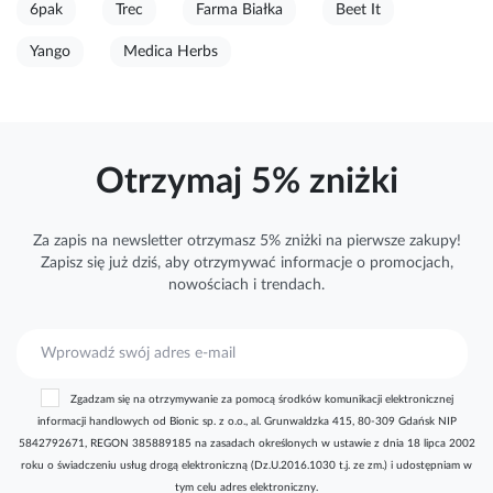
6pak
Trec
Farma Białka
Beet It
Yango
Medica Herbs
Otrzymaj 5% zniżki
Za zapis na newsletter otrzymasz 5% zniżki na pierwsze zakupy!
Zapisz się już dziś, aby otrzymywać
informacje
o promocjach,
nowościach i trendach.
S
u
b
Zgadzam się na otrzymywanie za pomocą środków komunikacji elektronicznej
s
informacji handlowych od Bionic sp. z o.o., al. Grunwaldzka 415, 80-309 Gdańsk NIP
k
5842792671, REGON 385889185 na zasadach określonych w ustawie z dnia 18 lipca 2002
r
roku o świadczeniu usług drogą elektroniczną (Dz.U.2016.1030 t.j. ze zm.) i udostępniam w
y
tym celu adres elektroniczny.