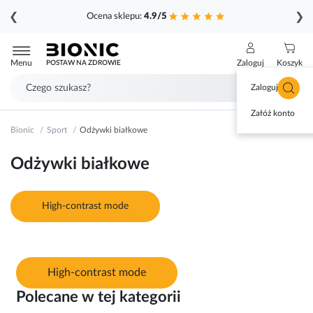
❮
❯
Ocena sklepu:
4.9/5
Przejdź
do
Menu
Zaloguj
Koszyk
POSTAW NA ZDROWIE
treści
Zaloguj się
Załóż konto
Bionic
Sport
Odżywki białkowe
Odżywki białkowe
High-contrast mode
High-contrast mode
Polecane w tej kategorii