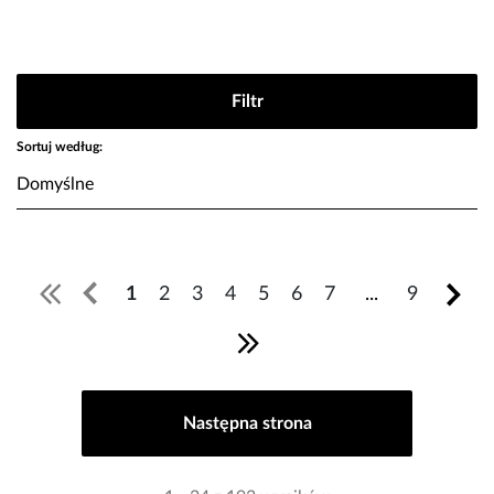
Filtr
Sortuj według:
1
2
3
4
5
6
7
...
9
Następna strona