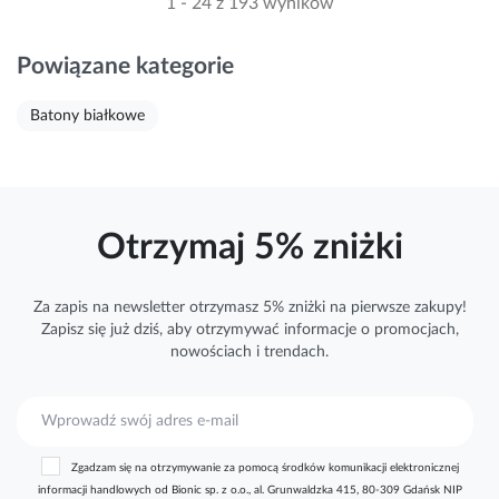
1 - 24 z 193 wyników
Powiązane kategorie
Batony białkowe
Otrzymaj 5% zniżki
Za zapis na newsletter otrzymasz 5% zniżki na pierwsze zakupy!
Zapisz się już dziś, aby otrzymywać
informacje
o promocjach,
nowościach i trendach.
S
u
b
Zgadzam się na otrzymywanie za pomocą środków komunikacji elektronicznej
s
informacji handlowych od Bionic sp. z o.o., al. Grunwaldzka 415, 80-309 Gdańsk NIP
k