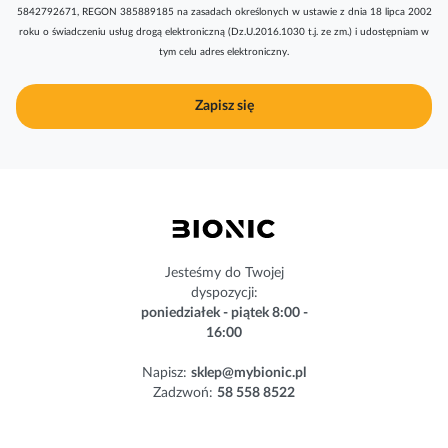
5842792671, REGON 385889185 na zasadach określonych w ustawie z dnia 18 lipca 2002
r
roku o świadczeniu usług drogą elektroniczną (Dz.U.2016.1030 t.j. ze zm.) i udostępniam w
y
tym celu adres elektroniczny.
b
u
j
Zapisz się
n
a
s
z
n
e
w
s
Jesteśmy do Twojej
l
dyspozycji:
e
poniedziałek - piątek 8:00 -
t
16:00
t
e
Napisz:
sklep@mybionic.pl
r
Zadzwoń:
58 558 8522
: