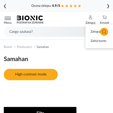
❮
❯
Ocena sklepu:
4.9/5
Przejdź
do
Menu
Zaloguj
Koszyk
POSTAW NA ZDROWIE
treści
Zaloguj się
Załóż konto
Bionic
Producenci
Samahan
Samahan
High-contrast mode