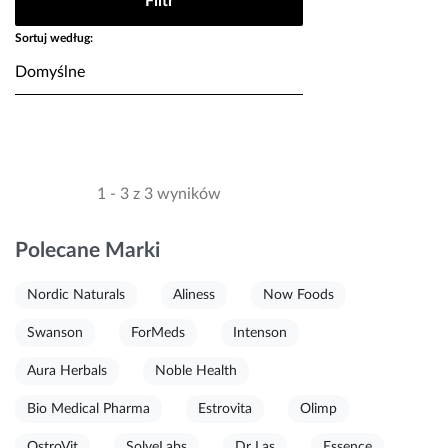
Filtr
Sortuj według:
1 - 3 z 3 wyników
Polecane Marki
Nordic Naturals
Aliness
Now Foods
Swanson
ForMeds
Intenson
Aura Herbals
Noble Health
Bio Medical Pharma
Estrovita
Olimp
OstroVit
SolveLabs
Dr Las
Essence