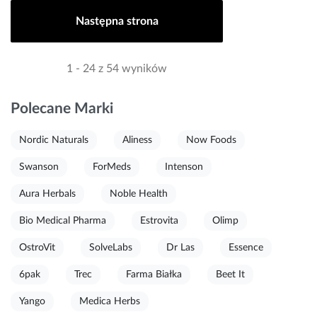
Następna strona
1 - 24 z 54 wyników
Polecane Marki
Nordic Naturals
Aliness
Now Foods
Swanson
ForMeds
Intenson
Aura Herbals
Noble Health
Bio Medical Pharma
Estrovita
Olimp
OstroVit
SolveLabs
Dr Las
Essence
6pak
Trec
Farma Białka
Beet It
Yango
Medica Herbs