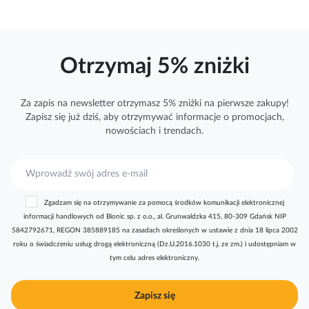
Otrzymaj 5% zniżki
Za zapis na newsletter otrzymasz 5% zniżki na pierwsze zakupy!
Zapisz się już dziś, aby otrzymywać
informacje
o promocjach,
nowościach i trendach.
S
u
b
Zgadzam się na otrzymywanie za pomocą środków komunikacji elektronicznej
s
informacji handlowych od Bionic sp. z o.o., al. Grunwaldzka 415, 80-309 Gdańsk NIP
k
5842792671, REGON 385889185 na zasadach określonych w ustawie z dnia 18 lipca 2002
r
roku o świadczeniu usług drogą elektroniczną (Dz.U.2016.1030 t.j. ze zm.) i udostępniam w
y
tym celu adres elektroniczny.
b
u
j
Zapisz się
n