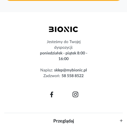
a
s
z
n
e
w
s
Jesteśmy do Twojej
l
dyspozycji:
e
poniedziałek - piątek 8:00 -
t
16:00
t
e
Napisz:
sklep@mybionic.pl
r
Zadzwoń:
58 558 8522
:
Przeglądaj