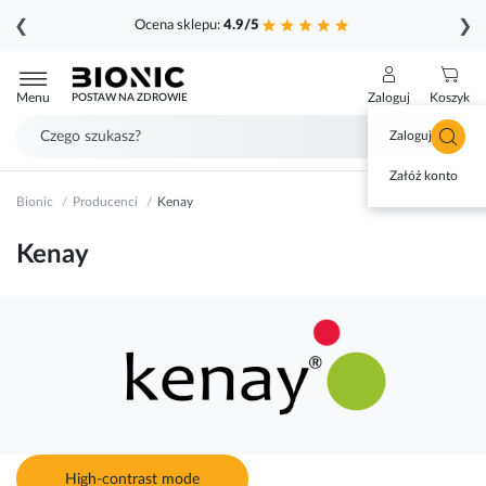
❮
❯
Ocena sklepu:
4.9/5
Przejdź
do
Menu
Zaloguj
Koszyk
POSTAW NA ZDROWIE
treści
Zaloguj się
Załóż konto
Bionic
Producenci
Kenay
Kenay
High-contrast mode