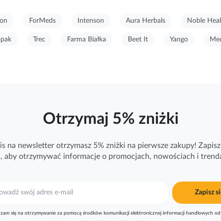
on
ForMeds
Intenson
Aura Herbals
Noble Heal
6pak
Trec
Farma Białka
Beet It
Yango
Med
Otrzymaj 5% zniżki
is na newsletter otrzymasz 5% zniżki na pierwsze zakupy! Zapisz 
ś, aby otrzymywać
informacje
o promocjach, nowościach i trend
Zapisz si
zam się na otrzymywanie za pomocą środków komunikacji elektronicznej informacji handlowych od 