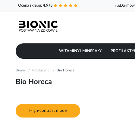
Ocena sklepu:
4.9/5
Darmowa
POSTAW NA ZDROWIE
WITAMINY I MINERAŁY
PROFILAKTY
Bionic
Producenci
Bio Horeca
Bio Horeca
High-contrast mode