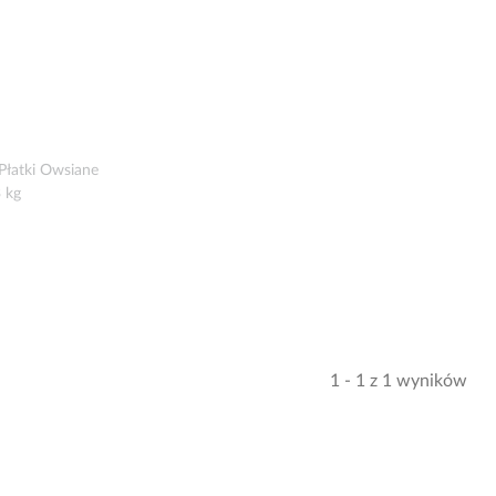
 Płatki Owsiane
 kg
1 - 1 z 1 wyników