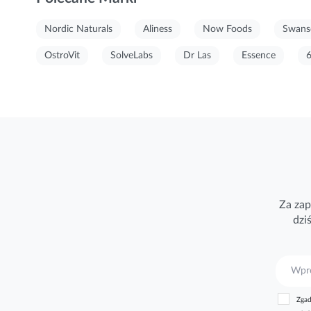
Nordic Naturals
Aliness
Now Foods
Swans
OstroVit
SolveLabs
Dr Las
Essence
Za zap
dzi
S
u
b
Zgad
s