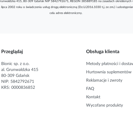
l. Grunwaldzka 415, 80-309 Gdańsk NIP 5842792671, REGON 385889185 na zasadach określonych 
8 lipca 2002 roku o świadczeniu usług drogą elektroniczną (Dz.U.2016.1030 t.j. ze zm.) i udostępni
celu adres elektroniczny.
Przeglądaj
Obsługa klienta
Bionic sp. z o.o.
Metody płatności i dosta
al. Grunwaldzka 415
Hurtownia suplementów
80-309 Gdańsk
Reklamacje i zwroty
NIP: 5842792671
KRS: 0000836852
FAQ
Kontakt
Wycofane produkty