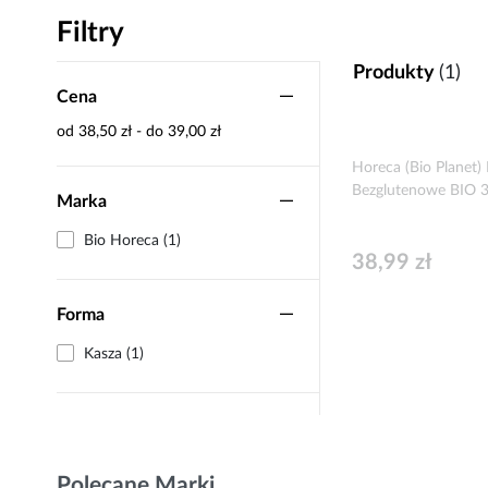
Filtry
Produkty
(1)
Cena
od 38,50 zł - do 39,00 zł
Horeca (Bio Planet)
Bezglutenowe BIO 3
Marka
Bio Horeca (1)
38,99 zł
Forma
Kasza (1)
Polecane Marki