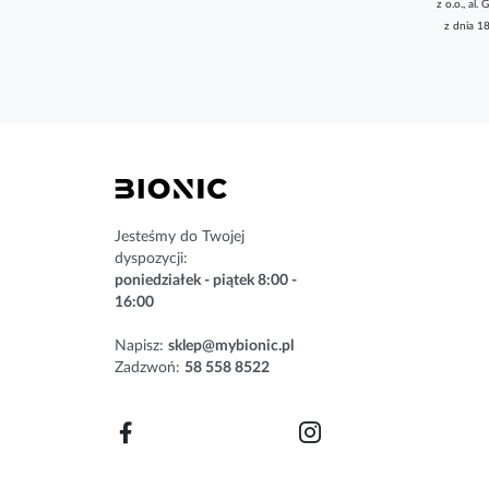
z o.o., a
k
z dnia 1
r
y
b
u
j
n
a
s
z
n
Jesteśmy do Twojej
e
dyspozycji:
w
poniedziałek - piątek 8:00 -
s
16:00
l
e
Napisz:
sklep@mybionic.pl
t
Zadzwoń:
58 558 8522
t
e
r
: