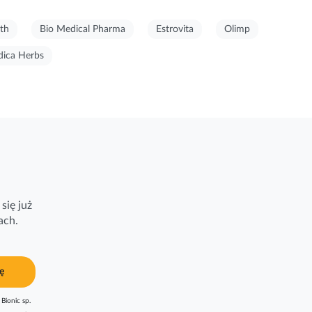
th
Bio Medical Pharma
Estrovita
Olimp
ica Herbs
się już
ach.
ę
Bionic sp.