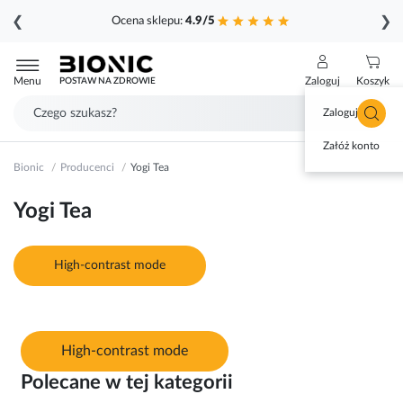
❮
❯
Ocena sklepu:
4.9/5
Przejdź
do
Menu
Zaloguj
Koszyk
POSTAW NA ZDROWIE
treści
Zaloguj się
Załóż konto
Bionic
Producenci
Yogi Tea
Yogi Tea
High-contrast mode
High-contrast mode
Polecane w tej kategorii