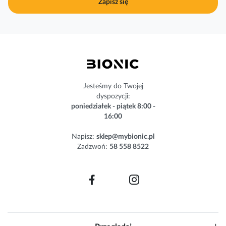
Zapisz się
n
a
s
z
n
e
w
s
Jesteśmy do Twojej
l
dyspozycji:
e
poniedziałek - piątek 8:00 -
t
16:00
t
e
Napisz:
sklep@mybionic.pl
r
Zadzwoń:
58 558 8522
: