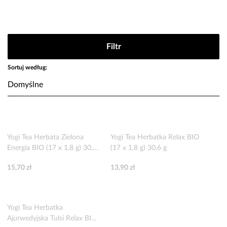
Filtr
Sortuj według:
Yogi Tea Herbata Zielona
Yogi Tea Herbatka Relax BIO
Energia BIO (17 x 1,8 g) 30,6
(17 x 1,8 g) 30,6 g
g
15,70 zł
13,90 zł
Yogi Tea Herbatka
Ajurwedyjska Tulsi Relax BIO