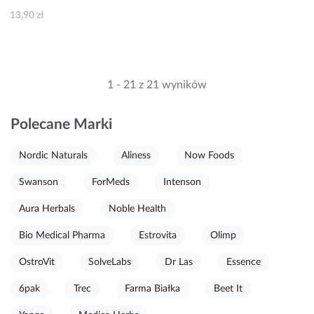
(17 x 2 g) 34 g
13,90 zł
1 - 21 z 21 wyników
Polecane Marki
Nordic Naturals
Aliness
Now Foods
Swanson
ForMeds
Intenson
Aura Herbals
Noble Health
Bio Medical Pharma
Estrovita
Olimp
OstroVit
SolveLabs
Dr Las
Essence
6pak
Trec
Farma Białka
Beet It