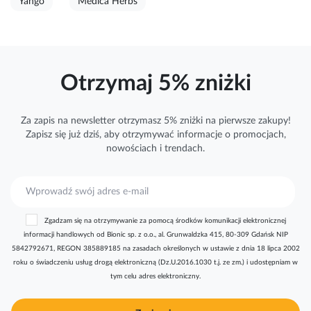
Yango
Medica Herbs
Otrzymaj 5% zniżki
Za zapis na newsletter otrzymasz 5% zniżki na pierwsze zakupy!
Zapisz się już dziś, aby otrzymywać
informacje
o promocjach,
nowościach i trendach.
S
u
b
Zgadzam się na otrzymywanie za pomocą środków komunikacji elektronicznej
s
informacji handlowych od Bionic sp. z o.o., al. Grunwaldzka 415, 80-309 Gdańsk NIP
k
5842792671, REGON 385889185 na zasadach określonych w ustawie z dnia 18 lipca 2002
r
roku o świadczeniu usług drogą elektroniczną (Dz.U.2016.1030 t.j. ze zm.) i udostępniam w
y
tym celu adres elektroniczny.
b
u
j