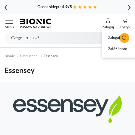
❮
❯
Ocena sklepu:
4.9/5
Przejdź
do
Menu
Zaloguj
Koszyk
POSTAW NA ZDROWIE
treści
Zaloguj się
Załóż konto
Bionic
Producenci
Essensey
Essensey