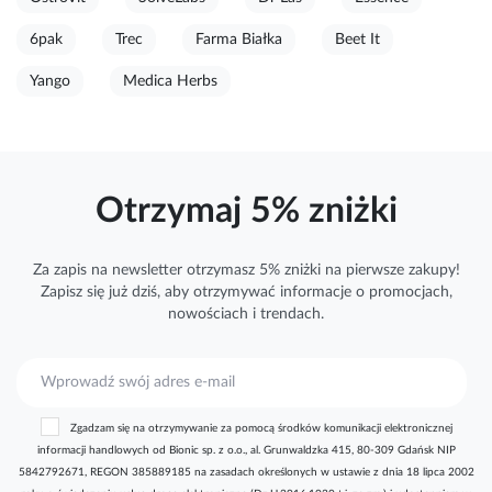
6pak
Trec
Farma Białka
Beet It
Yango
Medica Herbs
Otrzymaj 5% zniżki
Za zapis na newsletter otrzymasz 5% zniżki na pierwsze zakupy!
Zapisz się już dziś, aby otrzymywać
informacje
o promocjach,
nowościach i trendach.
S
u
b
Zgadzam się na otrzymywanie za pomocą środków komunikacji elektronicznej
s
informacji handlowych od Bionic sp. z o.o., al. Grunwaldzka 415, 80-309 Gdańsk NIP
k
5842792671, REGON 385889185 na zasadach określonych w ustawie z dnia 18 lipca 2002
r