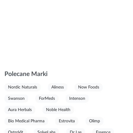
Polecane Marki
Nordic Naturals
Aliness
Now Foods
Swanson
ForMeds
Intenson
Aura Herbals
Noble Health
Bio Medical Pharma
Estrovita
Olimp
OstroVit
SolveLabs
Dr Las
Essence