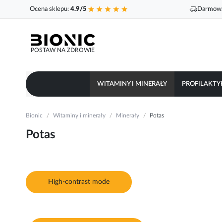
Ocena sklepu:
4.9/5
Darmowa
POSTAW NA ZDROWIE
WITAMINY I MINERAŁY
PROFILAKTY
Bionic
Witaminy i minerały
Minerały
Potas
Potas
High-contrast mode