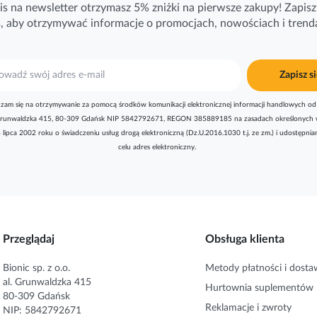
is na newsletter otrzymasz 5% zniżki na pierwsze zakupy! Zapisz 
ś, aby otrzymywać
informacje
o promocjach, nowościach i trend
Zapisz si
zam się na otrzymywanie za pomocą środków komunikacji elektronicznej informacji handlowych od 
l. Grunwaldzka 415, 80-309 Gdańsk NIP 5842792671, REGON 385889185 na zasadach określonych 
8 lipca 2002 roku o świadczeniu usług drogą elektroniczną (Dz.U.2016.1030 t.j. ze zm.) i udostępni
celu adres elektroniczny.
Przeglądaj
Obsługa klienta
Bionic sp. z o.o.
Metody płatności i dosta
al. Grunwaldzka 415
Hurtownia suplementów
80-309 Gdańsk
Reklamacje i zwroty
NIP: 5842792671