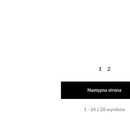
1
2
Następna strona
1 - 24 z 28 wyników