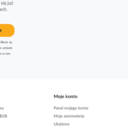
się już
ach.
ę
Bionic sp.
w ustawie
am w tym
Moje konto
wy
Panel mojego konta
 B2B
Moje zamówienia
Ulubione