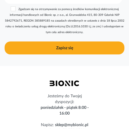
b
Zgadzam się na otrzymywanie za pomocą środków komunikacji elektronicznej
s
informacji handlowych od Bionic sp. z o.o., al. Grunwaldzka 415, 80-309 Gdańsk NIP
k
5842792671, REGON 385889185 na zasadach określonych w ustawie z dnia 18 lipca 2002
r
roku o świadczeniu usług drogą elektroniczną (Dz.U.2016.1030 t.j. ze zm.) i udostępniam w
y
tym celu adres elektroniczny.
b
u
j
Zapisz się
n
a
s
z
n
e
w
s
Jesteśmy do Twojej
l
dyspozycji:
e
poniedziałek - piątek 8:00 -
t
16:00
t
e
Napisz:
sklep@mybionic.pl
r