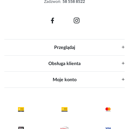
Zadzwoń:
58 558 8522
:
Przeglądaj
Obsługa klienta
Moje konto