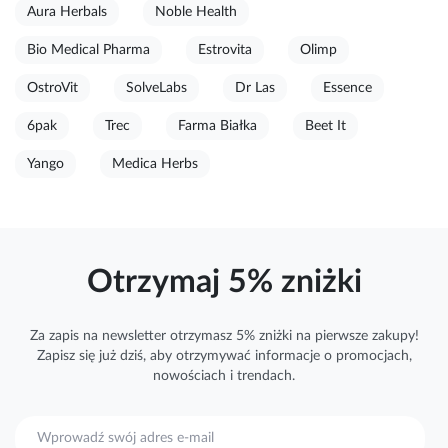
Aura Herbals
Noble Health
Bio Medical Pharma
Estrovita
Olimp
OstroVit
SolveLabs
Dr Las
Essence
6pak
Trec
Farma Białka
Beet It
Yango
Medica Herbs
Otrzymaj 5% zniżki
Za zapis na newsletter otrzymasz 5% zniżki na pierwsze zakupy!
Zapisz się już dziś, aby otrzymywać
informacje
o promocjach,
nowościach i trendach.
S
u