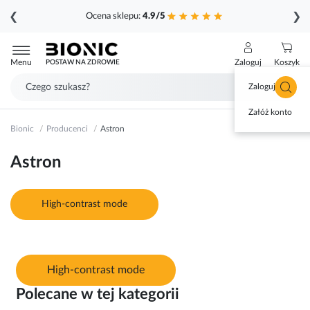
❮
❯
Ocena sklepu:
4.9/5
Przejdź
do
Menu
Zaloguj
Koszyk
POSTAW NA ZDROWIE
treści
Zaloguj się
Załóż konto
Bionic
Producenci
Astron
Astron
High-contrast mode
High-contrast mode
Polecane w tej kategorii