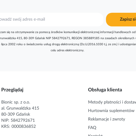
Zapisz si
zam się na otrzymywanie za pomocą środków komunikacji elektronicznej informacji handlowych od 
l. Grunwaldzka 415, 80-309 Gdańsk NIP 5842792671, REGON 385889185 na zasadach określonych 
8 lipca 2002 roku o świadczeniu usług drogą elektroniczną (Dz.U.2016.1030 t.j. ze zm.) i udostępni
celu adres elektroniczny.
Przeglądaj
Obsługa klienta
Bionic sp. z o.o.
Metody płatności i dosta
al. Grunwaldzka 415
Hurtownia suplementów
80-309 Gdańsk
Reklamacje i zwroty
NIP: 5842792671
KRS: 0000836852
FAQ