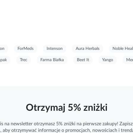
on
ForMeds
Intenson
Aura Herbals
Noble Heal
6pak
Trec
Farma Białka
Beet It
Yango
Med
Otrzymaj 5% zniżki
is na newsletter otrzymasz 5% zniżki na pierwsze zakupy! Zapisz 
ś, aby otrzymywać
informacje
o promocjach, nowościach i trend