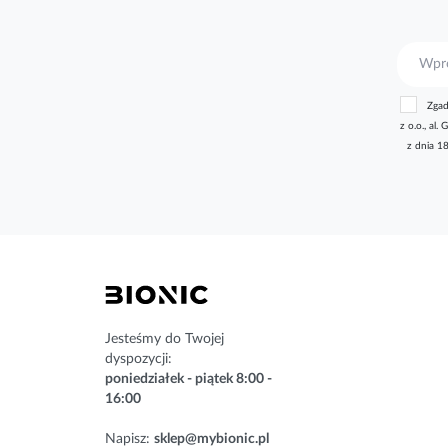
S
u
b
Zgad
s
z o.o., a
k
z dnia 1
r
y
b
u
j
n
a
s
z
n
Jesteśmy do Twojej
e
dyspozycji:
w
poniedziałek - piątek 8:00 -
s
16:00
l
e
Napisz:
sklep@mybionic.pl