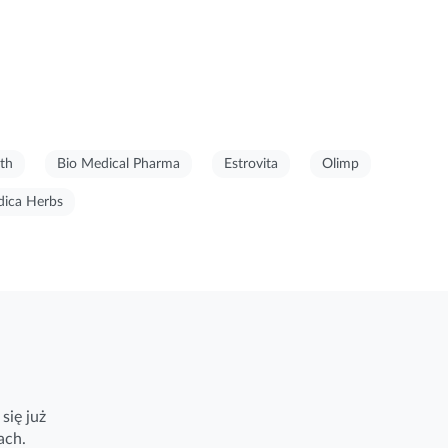
th
Bio Medical Pharma
Estrovita
Olimp
ica Herbs
się już
ach.