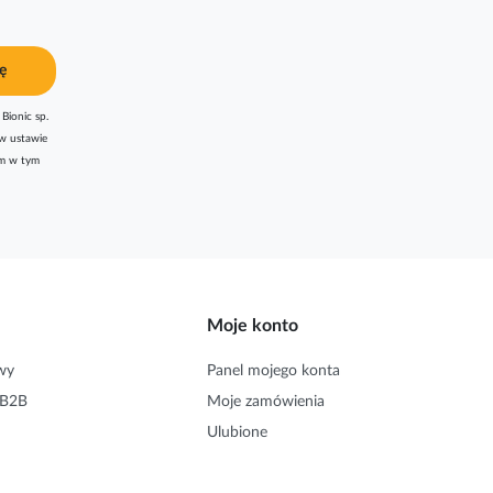
ę
Bionic sp.
w ustawie
am w tym
Moje konto
wy
Panel mojego konta
 B2B
Moje zamówienia
Ulubione