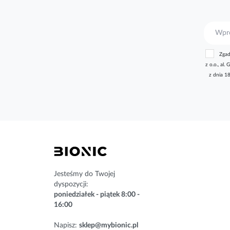
S
u
b
Zgad
s
z o.o., a
k
z dnia 1
r
y
b
u
j
n
a
s
z
n
Jesteśmy do Twojej
e
dyspozycji:
w
poniedziałek - piątek 8:00 -
s
16:00
l
e
Napisz:
sklep@mybionic.pl