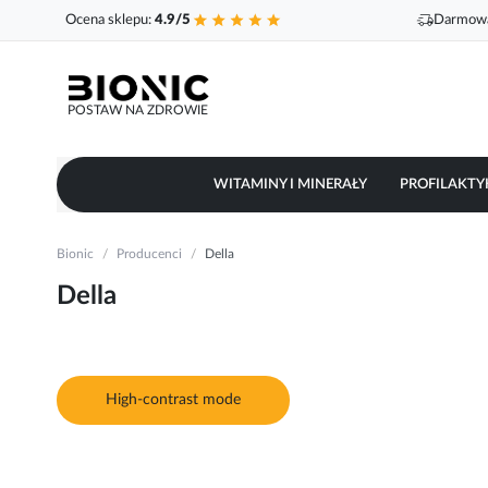
Ocena sklepu:
4.9/5
Darmowa
POSTAW NA ZDROWIE
WITAMINY I MINERAŁY
PROFILAKTY
Bionic
Producenci
Della
Della
High-contrast mode