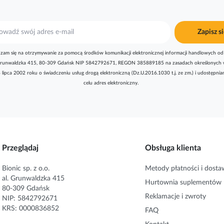
Zapisz si
zam się na otrzymywanie za pomocą środków komunikacji elektronicznej informacji handlowych od 
l. Grunwaldzka 415, 80-309 Gdańsk NIP 5842792671, REGON 385889185 na zasadach określonych 
8 lipca 2002 roku o świadczeniu usług drogą elektroniczną (Dz.U.2016.1030 t.j. ze zm.) i udostępni
celu adres elektroniczny.
Przeglądaj
Obsługa klienta
Bionic sp. z o.o.
Metody płatności i dosta
al. Grunwaldzka 415
Hurtownia suplementów
80-309 Gdańsk
Reklamacje i zwroty
NIP: 5842792671
KRS: 0000836852
FAQ