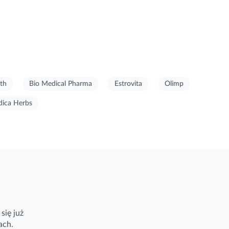
th
Bio Medical Pharma
Estrovita
Olimp
ica Herbs
się już
ach.