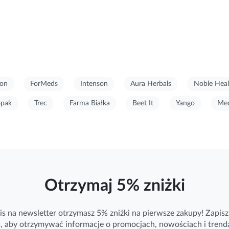
on
ForMeds
Intenson
Aura Herbals
Noble Heal
6pak
Trec
Farma Białka
Beet It
Yango
Med
Otrzymaj 5% zniżki
is na newsletter otrzymasz 5% zniżki na pierwsze zakupy! Zapisz 
ś, aby otrzymywać
informacje
o promocjach, nowościach i trend