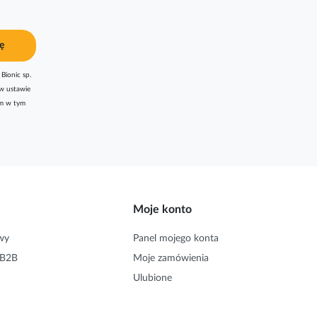
ę
Bionic sp.
w ustawie
am w tym
Moje konto
wy
Panel mojego konta
 B2B
Moje zamówienia
Ulubione