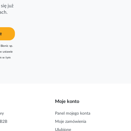
się już
ach.
ę
Bionic sp.
w ustawie
am w tym
Moje konto
wy
Panel mojego konta
 B2B
Moje zamówienia
Ulubione