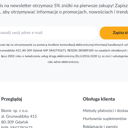
is na newsletter otrzymasz 5% zniżki na pierwsze zakupy! Zapisz 
ś, aby otrzymywać
informacje
o promocjach, nowościach i trend
Zapisz si
zam się na otrzymywanie za pomocą środków komunikacji elektronicznej informacji handlowych od 
l. Grunwaldzka 415, 80-309 Gdańsk NIP 5842792671, REGON 385889185 na zasadach określonych 
8 lipca 2002 roku o świadczeniu usług drogą elektroniczną (Dz.U.2016.1030 t.j. ze zm.) i udostępni
celu adres elektroniczny.
Przeglądaj
Obsługa klienta
Bionic sp. z o.o.
Metody płatności i dosta
al. Grunwaldzka 415
Hurtownia suplementów
80-309 Gdańsk
Reklamacje i zwroty
NIP: 5842792671