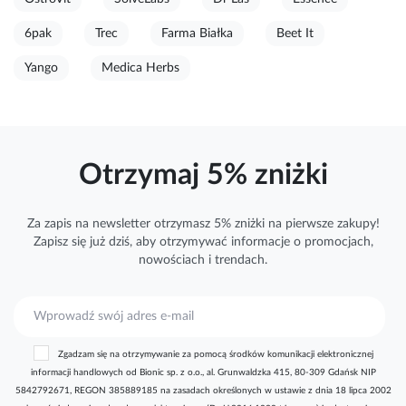
6pak
Trec
Farma Białka
Beet It
Yango
Medica Herbs
Otrzymaj 5% zniżki
Za zapis na newsletter otrzymasz 5% zniżki na pierwsze zakupy!
Zapisz się już dziś, aby otrzymywać
informacje
o promocjach,
nowościach i trendach.
S
u
b
Zgadzam się na otrzymywanie za pomocą środków komunikacji elektronicznej
s
informacji handlowych od Bionic sp. z o.o., al. Grunwaldzka 415, 80-309 Gdańsk NIP
k
5842792671, REGON 385889185 na zasadach określonych w ustawie z dnia 18 lipca 2002
r