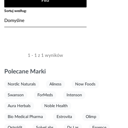
Filtr
Sortuj według:
1 - 1 z 1 wyników
Polecane Marki
Nordic Naturals
Aliness
Now Foods
Swanson
ForMeds
Intenson
Aura Herbals
Noble Health
Bio Medical Pharma
Estrovita
Olimp
OstroVit
SolveLabs
Dr Las
Essence