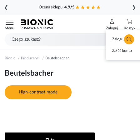
❮
❯
Ocena sklepu:
4.9/5
Przejdź
do
Menu
Zaloguj
Koszyk
POSTAW NA ZDROWIE
treści
Zaloguj się
Załóż konto
Bionic
Producenci
Beutelsbacher
Beutelsbacher
High-contrast mode