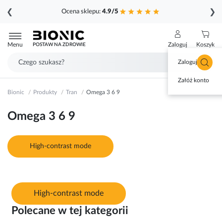
❮
❯
Ocena sklepu:
4.9/5
Przejdź
do
Menu
Zaloguj
Koszyk
POSTAW NA ZDROWIE
treści
Zaloguj się
Załóż konto
Bionic
Produkty
Tran
Omega 3 6 9
Omega 3 6 9
High-contrast mode
High-contrast mode
Polecane w tej kategorii