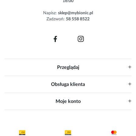
16:00
t
e
Napisz:
sklep@mybionic.pl
r
Zadzwoń:
58 558 8522
:
Przeglądaj
Obsługa klienta
Moje konto