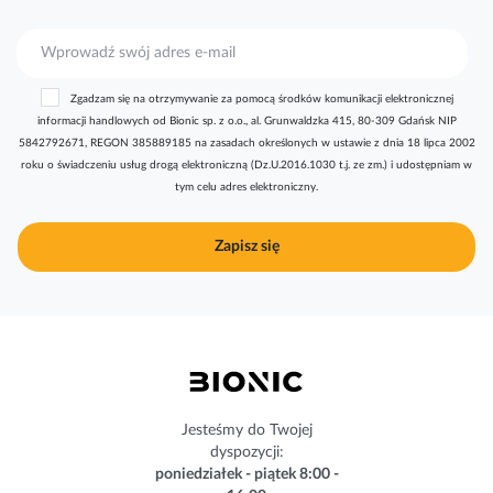
S
u
b
Zgadzam się na otrzymywanie za pomocą środków komunikacji elektronicznej
s
informacji handlowych od Bionic sp. z o.o., al. Grunwaldzka 415, 80-309 Gdańsk NIP
k
5842792671, REGON 385889185 na zasadach określonych w ustawie z dnia 18 lipca 2002
r
roku o świadczeniu usług drogą elektroniczną (Dz.U.2016.1030 t.j. ze zm.) i udostępniam w
y
tym celu adres elektroniczny.
b
u
j
Zapisz się
n
a
s
z
n
e
w
s
Jesteśmy do Twojej
l
dyspozycji:
e
poniedziałek - piątek 8:00 -
t