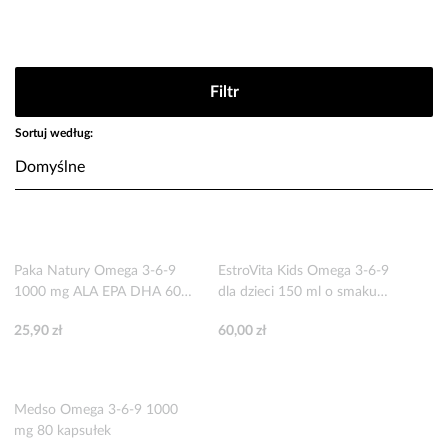
Filtr
Sortuj według:
Paka Natury Omega 3-6-9
EstroVita Kids Omega 3-6-9
1000 mg ALA EPA DHA 60
dla dzieci 150 ml o smaku
kapsułek miękkich
pomarańczowo bananowym
25,90 zł
60,00 zł
Medso Omega 3-6-9 1000
mg 80 kapsułek