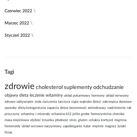
Czerwiec 2022
Marzec 2022
Styczeń 2022
Tagi
zdrowie
cholesterol
suplementy
odchudzanie
objawy
dieta
leczenie
witaminy
układ pokarmowy
hormony
układ nerwowy
zdrowe odżywianie
zioła
ćwiczenia
tarczyca
ciąża
wątroba
dzieci
zakrzepica
domowe
sposoby
dieta ketogeniczna
zaparcia
detox
bezsenność
aminokwasy
nadciśnienie
rak
przyczyny
witaminy i minerały
witamina b12
jelito grube
homocysteina
choroba
masa mięśniowa
otyłość
trzustka
płodność
stres
gluten
celiakia
kortyzol
migrena
hemoroidy
układ sercowo-naczyniowy
zapobieganie
katar
mięśnie
magnez
żylaki
liszaj