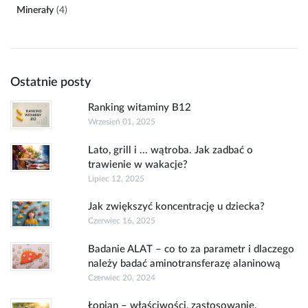
Minerały
(4)
Ostatnie posty
Ranking witaminy B12
Wrzesień 01, 2025
Lato, grill i ... wątroba. Jak zadbać o
trawienie w wakacje?
Lipiec 12, 2025
Jak zwiększyć koncentrację u dziecka?
Czerwiec 16, 2025
Badanie ALAT – co to za parametr i dlaczego
należy badać aminotransferazę alaninową
Czerwiec 20, 2024
Łopian – właściwości, zastosowanie,