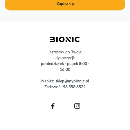
j
Zapisz się
n
a
s
z
n
e
w
s
Jesteśmy do Twojej
l
dyspozycji:
e
poniedziałek - piątek 8:00 -
t
16:00
t
e
Napisz:
sklep@mybionic.pl
r
Zadzwoń:
58 558 8522
: