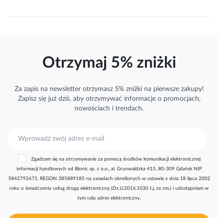
Otrzymaj 5% zniżki
Za zapis na newsletter otrzymasz 5% zniżki na pierwsze zakupy!
Zapisz się już dziś, aby otrzymywać
informacje
o promocjach,
nowościach i trendach.
S
u
b
Zgadzam się na otrzymywanie za pomocą środków komunikacji elektronicznej
s
informacji handlowych od Bionic sp. z o.o., al. Grunwaldzka 415, 80-309 Gdańsk NIP
k
5842792671, REGON 385889185 na zasadach określonych w ustawie z dnia 18 lipca 2002
r
roku o świadczeniu usług drogą elektroniczną (Dz.U.2016.1030 t.j. ze zm.) i udostępniam w
y
tym celu adres elektroniczny.
b
u