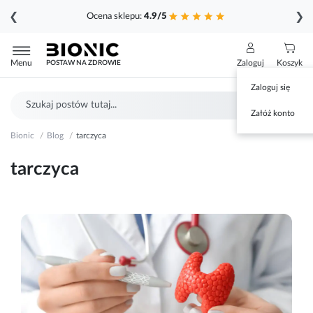
❮
❯
Ocena sklepu:
4.9/5
Przejdź
do
Menu
Zaloguj
Koszyk
POSTAW NA ZDROWIE
treści
Zaloguj się
Szukaj
Sz
Załóż konto
Bionic
Blog
tarczyca
tarczyca