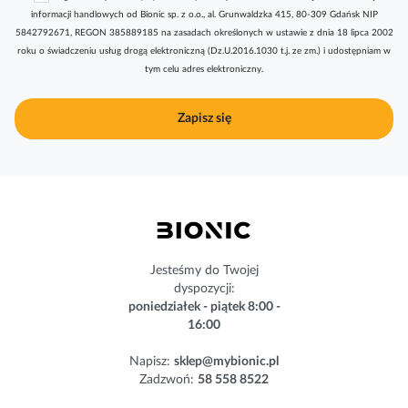
s
informacji handlowych od Bionic sp. z o.o., al. Grunwaldzka 415, 80-309 Gdańsk NIP
k
5842792671, REGON 385889185 na zasadach określonych w ustawie z dnia 18 lipca 2002
r
roku o świadczeniu usług drogą elektroniczną (Dz.U.2016.1030 t.j. ze zm.) i udostępniam w
y
tym celu adres elektroniczny.
b
u
j
Zapisz się
n
a
s
z
n
e
w
s
Jesteśmy do Twojej
l
dyspozycji:
e
poniedziałek - piątek 8:00 -
t
16:00
t
e
Napisz:
sklep@mybionic.pl
r
Zadzwoń:
58 558 8522
: