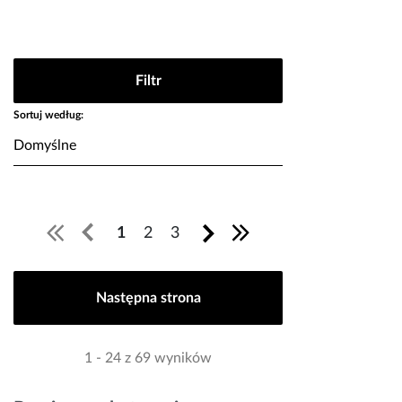
Filtr
Sortuj według:
1
2
3
Następna strona
1 - 24 z 69 wyników