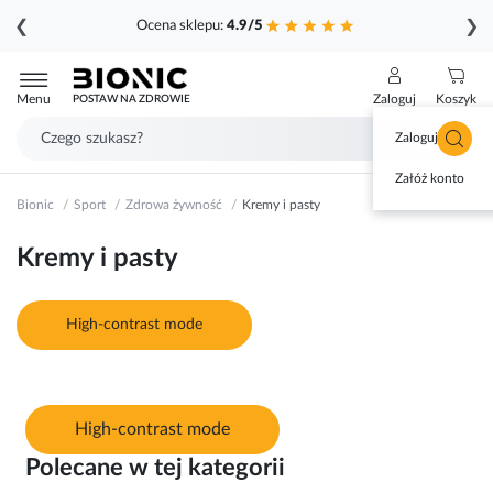
❮
❯
Ocena sklepu:
4.9/5
Przejdź
do
Menu
Zaloguj
Koszyk
POSTAW NA ZDROWIE
treści
Zaloguj się
Załóż konto
Bionic
Sport
Zdrowa żywność
Kremy i pasty
Kremy i pasty
High-contrast mode
High-contrast mode
Polecane w tej kategorii