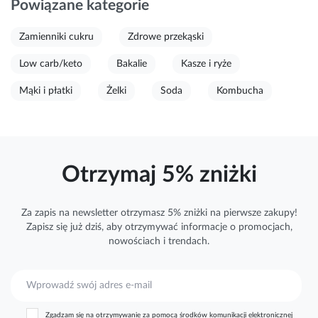
Powiązane kategorie
Zamienniki cukru
Zdrowe przekąski
Low carb/keto
Bakalie
Kasze i ryże
Mąki i płatki
Żelki
Soda
Kombucha
Otrzymaj 5% zniżki
Za zapis na newsletter otrzymasz 5% zniżki na pierwsze zakupy!
Zapisz się już dziś, aby otrzymywać
informacje
o promocjach,
nowościach i trendach.
S
u
b
Zgadzam się na otrzymywanie za pomocą środków komunikacji elektronicznej