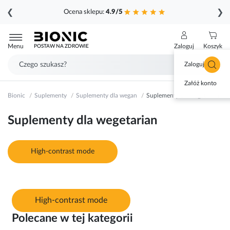
❮
❯
Ocena sklepu:
4.9/5
Przejdź
do
Menu
Zaloguj
Koszyk
POSTAW NA ZDROWIE
treści
Zaloguj się
Załóż konto
Bionic
Suplementy
Suplementy dla wegan
Suplementy dla wegetarian
Suplementy dla wegetarian
High-contrast mode
High-contrast mode
Polecane w tej kategorii