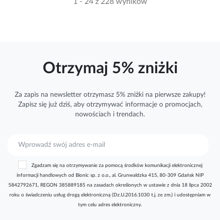
1 - 24 z 228 wyników
Otrzymaj 5% zniżki
Za zapis na newsletter otrzymasz 5% zniżki na pierwsze zakupy!
Zapisz się już dziś, aby otrzymywać
informacje
o promocjach,
nowościach i trendach.
S
u
b
Zgadzam się na otrzymywanie za pomocą środków komunikacji elektronicznej
s
informacji handlowych od Bionic sp. z o.o., al. Grunwaldzka 415, 80-309 Gdańsk NIP
k
5842792671, REGON 385889185 na zasadach określonych w ustawie z dnia 18 lipca 2002
r
roku o świadczeniu usług drogą elektroniczną (Dz.U.2016.1030 t.j. ze zm.) i udostępniam w
y
tym celu adres elektroniczny.
b
u