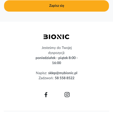
j
Zapisz się
n
a
s
z
n
e
w
s
Jesteśmy do Twojej
l
dyspozycji:
e
poniedziałek - piątek 8:00 -
t
16:00
t
e
Napisz:
sklep@mybionic.pl
r
Zadzwoń:
58 558 8522
: