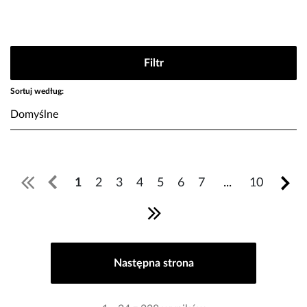
Filtr
Sortuj według:
1
2
3
4
5
6
7
...
10
Następna strona