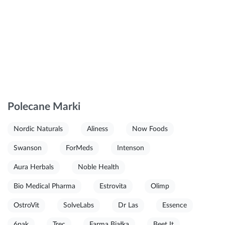
Polecane Marki
Nordic Naturals
Aliness
Now Foods
Swanson
ForMeds
Intenson
Aura Herbals
Noble Health
Bio Medical Pharma
Estrovita
Olimp
OstroVit
SolveLabs
Dr Las
Essence
6pak
Trec
Farma Białka
Beet It