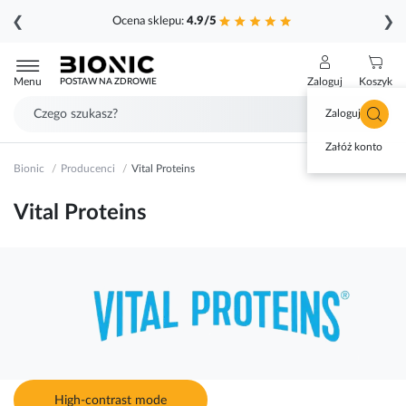
❮
❯
Ocena sklepu:
4.9/5
Przejdź
do
Menu
Zaloguj
Koszyk
POSTAW NA ZDROWIE
treści
Zaloguj się
Załóż konto
Bionic
Producenci
Vital Proteins
Vital Proteins
High-contrast mode