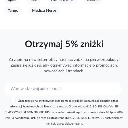
Yango
Medica Herbs
Otrzymaj 5% zniżki
Za zapis na newsletter otrzymasz 5% zniżki na pierwsze zakupy!
Zapisz się już dziś, aby otrzymywać
informacje
o promocjach,
nowościach i trendach.
S
u
b
Zgadzam się na otrzymywanie za pomocą środków komunikacji elektronicznej
s
informacji handlowych od Bionic sp. z o.o., al. Grunwaldzka 415, 80-309 Gdańsk NIP
k
5842792671, REGON 385889185 na zasadach określonych w ustawie z dnia 18 lipca 2002
r
roku o świadczeniu usług drogą elektroniczną (Dz.U.2016.1030 t.j. ze zm.) i udostępniam w
y
tym celu adres elektroniczny.
b