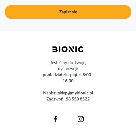
u
j
Zapisz się
n
a
s
z
n
e
w
s
Jesteśmy do Twojej
l
dyspozycji:
e
poniedziałek - piątek 8:00 -
t
16:00
t
e
Napisz:
sklep@mybionic.pl
r
Zadzwoń:
58 558 8522
: