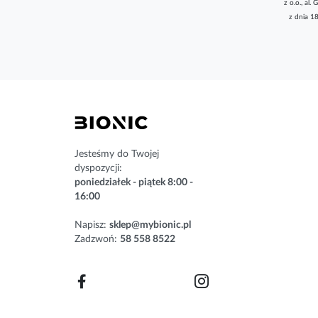
z o.o., a
k
z dnia 1
r
y
b
u
j
n
a
s
z
n
Jesteśmy do Twojej
e
dyspozycji:
w
poniedziałek - piątek 8:00 -
s
16:00
l
e
Napisz:
sklep@mybionic.pl
t
Zadzwoń:
58 558 8522
t
e
r
: