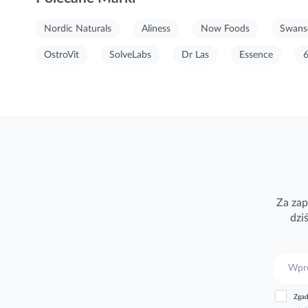
Nordic Naturals
Aliness
Now Foods
Swans
OstroVit
SolveLabs
Dr Las
Essence
Za zap
dzi
S
u
b
Zgad
s