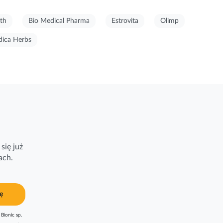
th
Bio Medical Pharma
Estrovita
Olimp
ica Herbs
się już
ach.
ę
Bionic sp.