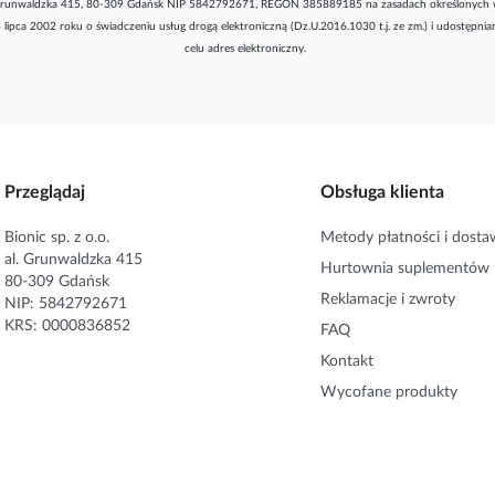
l. Grunwaldzka 415, 80-309 Gdańsk NIP 5842792671, REGON 385889185 na zasadach określonych 
8 lipca 2002 roku o świadczeniu usług drogą elektroniczną (Dz.U.2016.1030 t.j. ze zm.) i udostępni
celu adres elektroniczny.
Przeglądaj
Obsługa klienta
Bionic sp. z o.o.
Metody płatności i dosta
al. Grunwaldzka 415
Hurtownia suplementów
80-309 Gdańsk
Reklamacje i zwroty
NIP: 5842792671
KRS: 0000836852
FAQ
Kontakt
Wycofane produkty