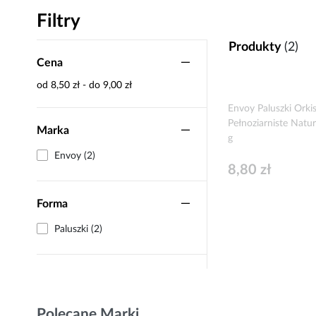
Filtry
Produkty
(2)
Cena
od 8,50 zł - do 9,00 zł
Envoy Paluszki Orki
Pełnoziarniste Natu
Marka
g
Envoy (2)
8,80 zł
Forma
Paluszki (2)
Polecane Marki