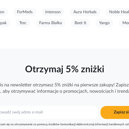
on
ForMeds
Intenson
Aura Herbals
Noble Heal
6pak
Trec
Farma Białka
Beet It
Yango
Med
Otrzymaj 5% zniżki
is na newsletter otrzymasz 5% zniżki na pierwsze zakupy! Zapisz 
ś, aby otrzymywać
informacje
o promocjach, nowościach i trend
Zapisz si
zam się na otrzymywanie za pomocą środków komunikacji elektronicznej informacji handlowych od 