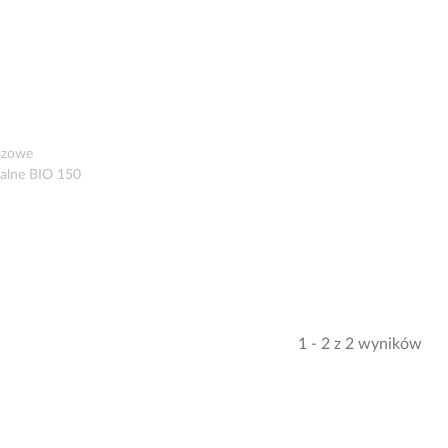
szowe
ralne BIO 150
1 - 2 z 2 wyników