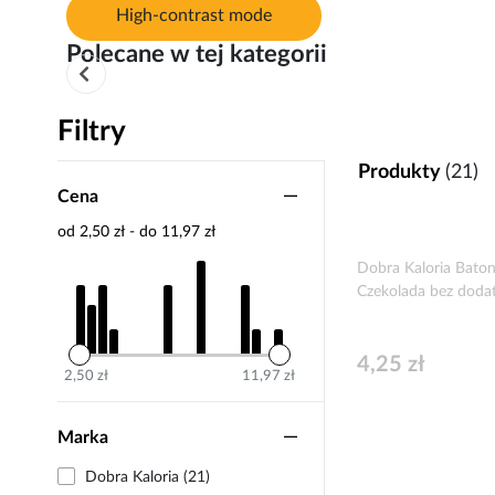
High-contrast mode
Polecane w tej kategorii
Filtry
Produkty
(21)
Cena
od 2,50 zł - do 11,97 zł
Dobra Kaloria Baton
Czekolada bez doda
4,25 zł
2,50 zł
11,97 zł
Marka
Dobra Kaloria (21)