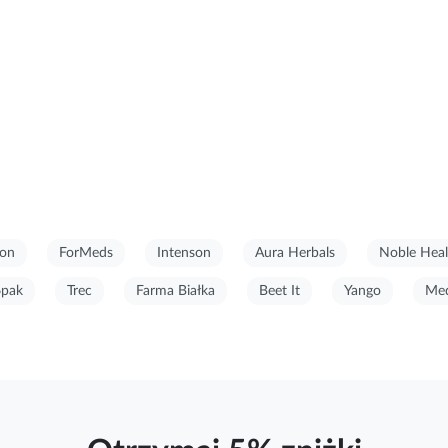
on
ForMeds
Intenson
Aura Herbals
Noble Heal
6pak
Trec
Farma Białka
Beet It
Yango
Med