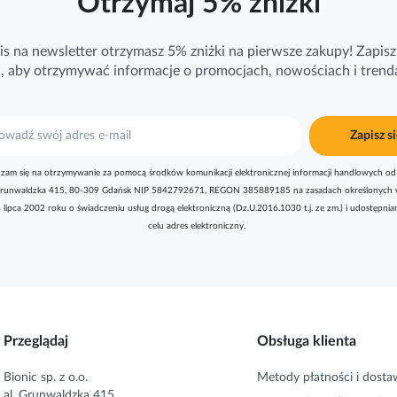
Otrzymaj 5% zniżki
is na newsletter otrzymasz 5% zniżki na pierwsze zakupy! Zapisz 
ś, aby otrzymywać
informacje
o promocjach, nowościach i trend
Zapisz si
zam się na otrzymywanie za pomocą środków komunikacji elektronicznej informacji handlowych od 
l. Grunwaldzka 415, 80-309 Gdańsk NIP 5842792671, REGON 385889185 na zasadach określonych 
8 lipca 2002 roku o świadczeniu usług drogą elektroniczną (Dz.U.2016.1030 t.j. ze zm.) i udostępni
celu adres elektroniczny.
Przeglądaj
Obsługa klienta
Bionic sp. z o.o.
Metody płatności i dosta
al. Grunwaldzka 415