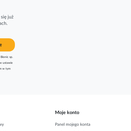
się już
ach.
ę
Bionic sp.
w ustawie
am w tym
Moje konto
wy
Panel mojego konta