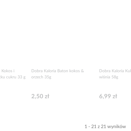
 Kokos i
Dobra Kaloria Baton kokos &
Dobra Kaloria Kul
tku cukru 33 g
orzech 35g
wiśnia 58g
2,50 zł
6,99 zł
1 - 21 z 21 wyników