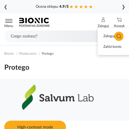
❮
❯
Ocena sklepu:
4.9/5
Przejdź
do
Menu
Zaloguj
Koszyk
POSTAW NA ZDROWIE
treści
Zaloguj się
Załóż konto
Bionic
Producenci
Protego
Protego
High-contrast mode