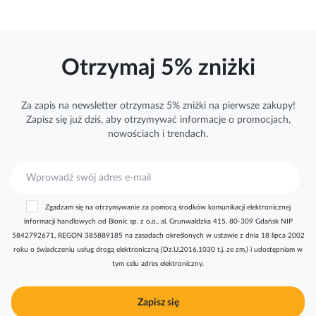
Otrzymaj 5% zniżki
Za zapis na newsletter otrzymasz 5% zniżki na pierwsze zakupy!
Zapisz się już dziś, aby otrzymywać
informacje
o promocjach,
nowościach i trendach.
S
u
b
Zgadzam się na otrzymywanie za pomocą środków komunikacji elektronicznej
s
informacji handlowych od Bionic sp. z o.o., al. Grunwaldzka 415, 80-309 Gdańsk NIP
k
5842792671, REGON 385889185 na zasadach określonych w ustawie z dnia 18 lipca 2002
r
roku o świadczeniu usług drogą elektroniczną (Dz.U.2016.1030 t.j. ze zm.) i udostępniam w
y
tym celu adres elektroniczny.
b
u
j
Zapisz się
n