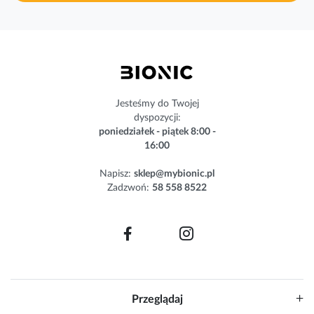
a
s
z
n
e
w
s
Jesteśmy do Twojej
l
dyspozycji:
e
poniedziałek - piątek 8:00 -
t
16:00
t
e
Napisz:
sklep@mybionic.pl
r
Zadzwoń:
58 558 8522
:
Przeglądaj