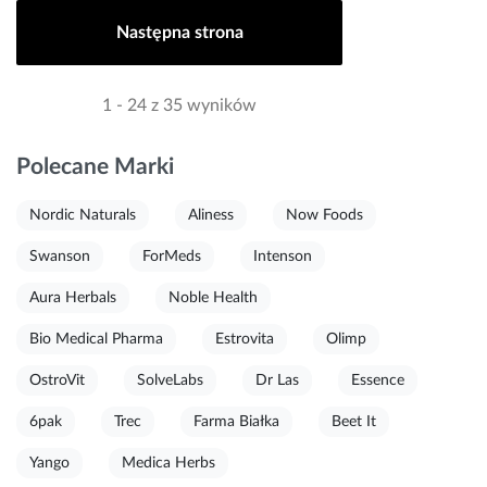
Następna strona
1 - 24 z 35 wyników
Polecane Marki
Nordic Naturals
Aliness
Now Foods
Swanson
ForMeds
Intenson
Aura Herbals
Noble Health
Bio Medical Pharma
Estrovita
Olimp
OstroVit
SolveLabs
Dr Las
Essence
6pak
Trec
Farma Białka
Beet It
Yango
Medica Herbs