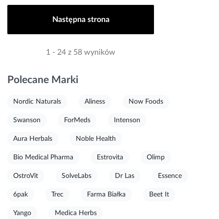
Następna strona
1 - 24 z 58 wyników
Polecane Marki
Nordic Naturals
Aliness
Now Foods
Swanson
ForMeds
Intenson
Aura Herbals
Noble Health
Bio Medical Pharma
Estrovita
Olimp
OstroVit
SolveLabs
Dr Las
Essence
6pak
Trec
Farma Białka
Beet It
Yango
Medica Herbs