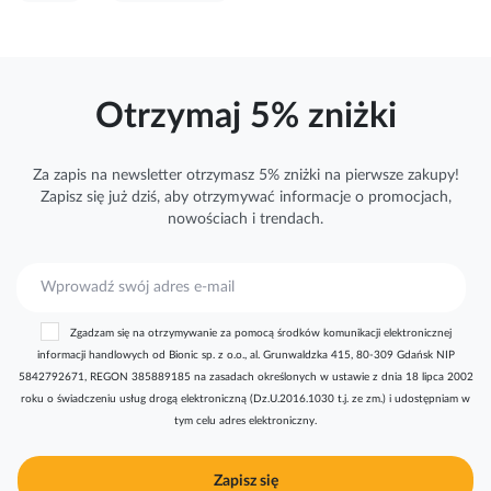
Otrzymaj 5% zniżki
Za zapis na newsletter otrzymasz 5% zniżki na pierwsze zakupy!
Zapisz się już dziś, aby otrzymywać
informacje
o promocjach,
nowościach i trendach.
S
u
b
Zgadzam się na otrzymywanie za pomocą środków komunikacji elektronicznej
s
informacji handlowych od Bionic sp. z o.o., al. Grunwaldzka 415, 80-309 Gdańsk NIP
k
5842792671, REGON 385889185 na zasadach określonych w ustawie z dnia 18 lipca 2002
r
roku o świadczeniu usług drogą elektroniczną (Dz.U.2016.1030 t.j. ze zm.) i udostępniam w
y
tym celu adres elektroniczny.
b
u
j
Zapisz się