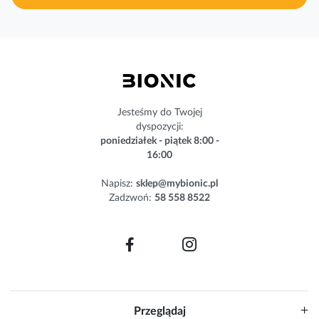
n
a
s
z
n
e
w
s
Jesteśmy do Twojej
l
dyspozycji:
e
poniedziałek - piątek 8:00 -
t
16:00
t
e
Napisz:
sklep@mybionic.pl
r
Zadzwoń:
58 558 8522
:
Przeglądaj