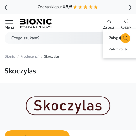
❮
❯
Ocena sklepu:
4.9/5
Przejdź
do
Menu
Zaloguj
Koszyk
POSTAW NA ZDROWIE
treści
Zaloguj się
Załóż konto
Bionic
Producenci
Skoczylas
Skoczylas