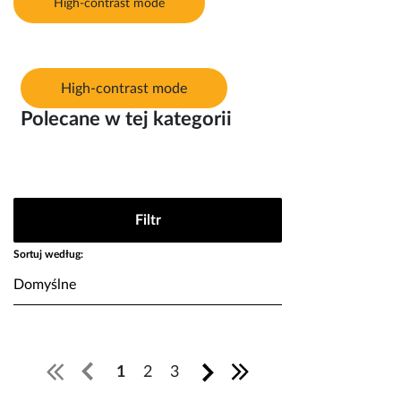
High-contrast mode
High-contrast mode
Polecane w tej kategorii
Filtr
Sortuj według:
1
2
3