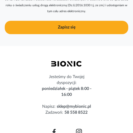
r
roku o świadczeniu usług drogą elektroniczną (Dz.U.2016.1030 t.j. ze zm.) i udostępniam w
y
tym celu adres elektroniczny.
b
u
j
Zapisz się
n
a
s
z
n
e
w
s
Jesteśmy do Twojej
l
dyspozycji:
e
poniedziałek - piątek 8:00 -
t
16:00
t
e
Napisz:
sklep@mybionic.pl
r
Zadzwoń:
58 558 8522
: