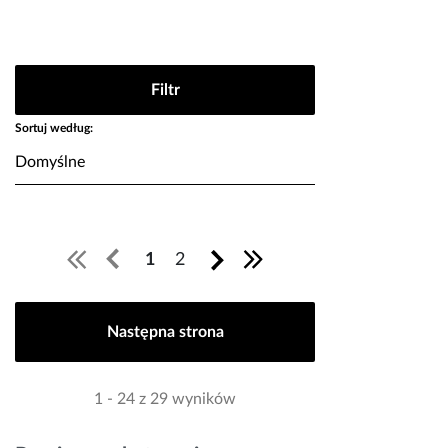
Filtr
Sortuj według:
1
2
Następna strona
1 - 24 z 29 wyników