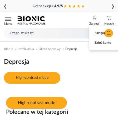
❮
❯
Ocena sklepu:
4.9/5
Przejdź
do
Menu
Zaloguj
Koszyk
POSTAW NA ZDROWIE
treści
Zaloguj się
Załóż konto
Bionic
Profilaktyka
Układ nerwowy
Depresja
Depresja
High-contrast mode
High-contrast mode
Polecane w tej kategorii