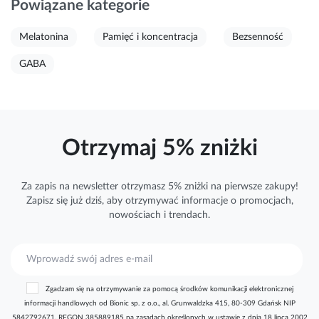
Powiązane kategorie
Melatonina
Pamięć i koncentracja
Bezsenność
GABA
Otrzymaj 5% zniżki
Za zapis na newsletter otrzymasz 5% zniżki na pierwsze zakupy!
Zapisz się już dziś, aby otrzymywać
informacje
o promocjach,
nowościach i trendach.
S
u
b
Zgadzam się na otrzymywanie za pomocą środków komunikacji elektronicznej
s
informacji handlowych od Bionic sp. z o.o., al. Grunwaldzka 415, 80-309 Gdańsk NIP
k
5842792671, REGON 385889185 na zasadach określonych w ustawie z dnia 18 lipca 2002