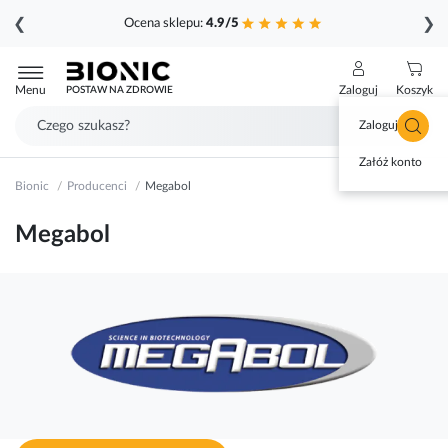
❮
❯
Ocena sklepu:
4.9/5
Przejdź
do
Menu
Zaloguj
Koszyk
POSTAW NA ZDROWIE
treści
Zaloguj się
Załóż konto
Bionic
Producenci
Megabol
Megabol