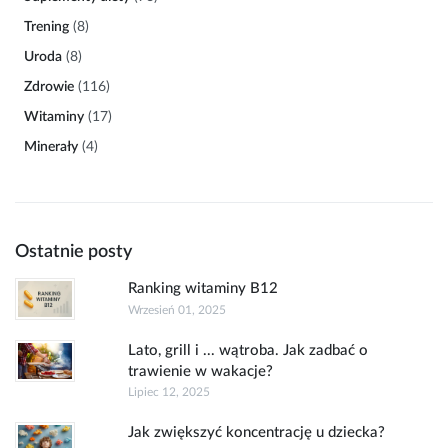
Trening
(8)
Uroda
(8)
Zdrowie
(116)
Witaminy
(17)
Minerały
(4)
Ostatnie posty
Ranking witaminy B12
Wrzesień 01, 2025
Lato, grill i ... wątroba. Jak zadbać o
trawienie w wakacje?
Lipiec 12, 2025
Jak zwiększyć koncentrację u dziecka?