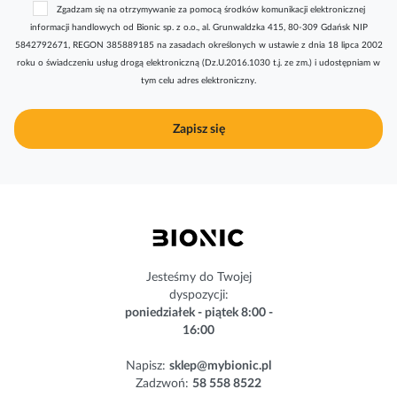
Zgadzam się na otrzymywanie za pomocą środków komunikacji elektronicznej
s
informacji handlowych od Bionic sp. z o.o., al. Grunwaldzka 415, 80-309 Gdańsk NIP
k
5842792671, REGON 385889185 na zasadach określonych w ustawie z dnia 18 lipca 2002
r
roku o świadczeniu usług drogą elektroniczną (Dz.U.2016.1030 t.j. ze zm.) i udostępniam w
y
tym celu adres elektroniczny.
b
u
j
Zapisz się
n
a
s
z
n
e
w
s
Jesteśmy do Twojej
l
dyspozycji:
e
poniedziałek - piątek 8:00 -
t
16:00
t
e
Napisz:
sklep@mybionic.pl
r
Zadzwoń:
58 558 8522
: