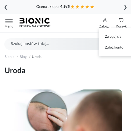
❮
❯
Ocena sklepu:
4.9/5
Przejdź
do
Menu
Zaloguj
Koszyk
POSTAW NA ZDROWIE
treści
Zaloguj się
Szukaj
Sz
Załóż konto
Bionic
Blog
Uroda
Uroda