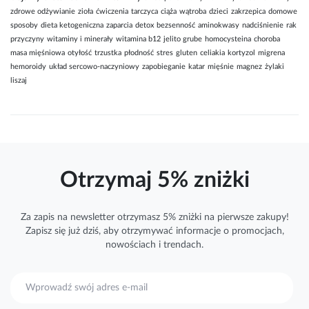
zdrowe odżywianie
zioła
ćwiczenia
tarczyca
ciąża
wątroba
dzieci
zakrzepica
domowe
sposoby
dieta ketogeniczna
zaparcia
detox
bezsenność
aminokwasy
nadciśnienie
rak
przyczyny
witaminy i minerały
witamina b12
jelito grube
homocysteina
choroba
masa mięśniowa
otyłość
trzustka
płodność
stres
gluten
celiakia
kortyzol
migrena
hemoroidy
układ sercowo-naczyniowy
zapobieganie
katar
mięśnie
magnez
żylaki
liszaj
Otrzymaj 5% zniżki
Za zapis na newsletter otrzymasz 5% zniżki na pierwsze zakupy!
Zapisz się już dziś, aby otrzymywać
informacje
o promocjach,
nowościach i trendach.
S
u
b