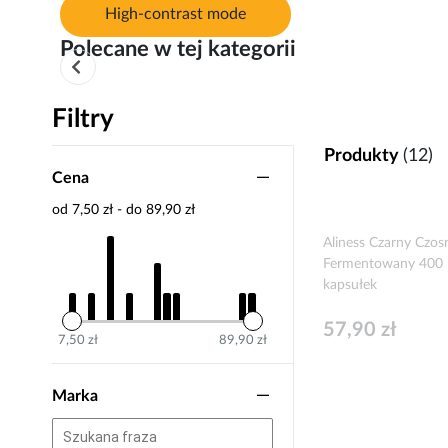
High-contrast mode
Polecane w tej kategorii
Filtry
Produkty
(12)
Cena
od 7,50 zł - do 89,90 zł
Aliness Czarny Czos
Fermentowany 400
kapsułek
57,90 zł
7,50 zł
89,90 zł
Marka