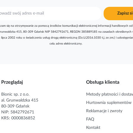
Zapisz si
zam się na otrzymywanie za pomocą środków komunikacji elektronicznej informacji handlowych od 
l. Grunwaldzka 415, 80-309 Gdańsk NIP 5842792671, REGON 385889185 na zasadach określonych 
8 lipca 2002 roku o świadczeniu usług drogą elektroniczną (Dz.U.2016.1030 t.j. ze zm.) i udostępni
celu adres elektroniczny.
Przeglądaj
Obsługa klienta
Bionic sp. z o.o.
Metody płatności i dosta
al. Grunwaldzka 415
Hurtownia suplementów
80-309 Gdańsk
Reklamacje i zwroty
NIP: 5842792671
KRS: 0000836852
FAQ
Kontakt