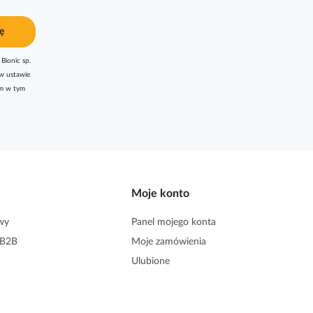
ę
Bionic sp.
w ustawie
am w tym
Moje konto
wy
Panel mojego konta
 B2B
Moje zamówienia
Ulubione