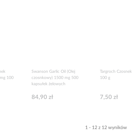
nek
Swanson Garlic Oil (Olej
Targroch Czosne
 mg 100
czosnkowy) 1500 mg 500
100 g
kapsułek żelowych
84,90 zł
7,50 zł
1 - 12 z 12 wyników