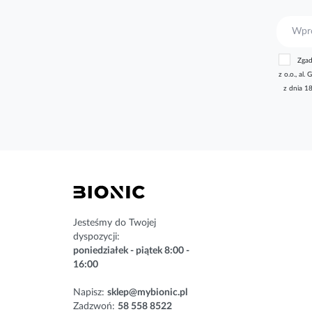
S
u
b
Zgad
s
z o.o., a
k
z dnia 1
r
y
b
u
j
n
a
s
z
n
Jesteśmy do Twojej
e
dyspozycji:
w
poniedziałek - piątek 8:00 -
s
16:00
l
e
Napisz:
sklep@mybionic.pl
t
Zadzwoń:
58 558 8522