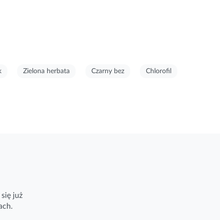
k
Zielona herbata
Czarny bez
Chlorofil
się już
ach.