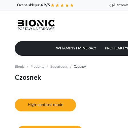
Ocena sklepu:
4.9/5
Darmowa
POSTAW NA ZDROWIE
WITAMINY I MINERAŁY
PROFILAKTY
Bionic
Produkty
Superfoods
Czosnek
Czosnek
High-contrast mode