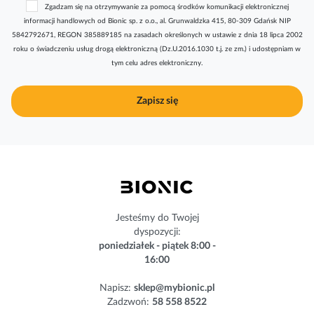
Zgadzam się na otrzymywanie za pomocą środków komunikacji elektronicznej
s
informacji handlowych od Bionic sp. z o.o., al. Grunwaldzka 415, 80-309 Gdańsk NIP
k
5842792671, REGON 385889185 na zasadach określonych w ustawie z dnia 18 lipca 2002
r
roku o świadczeniu usług drogą elektroniczną (Dz.U.2016.1030 t.j. ze zm.) i udostępniam w
y
tym celu adres elektroniczny.
b
u
j
Zapisz się
n
a
s
z
n
e
w
s
Jesteśmy do Twojej
l
dyspozycji:
e
poniedziałek - piątek 8:00 -
t
16:00
t
e
Napisz:
sklep@mybionic.pl
r
Zadzwoń:
58 558 8522
: