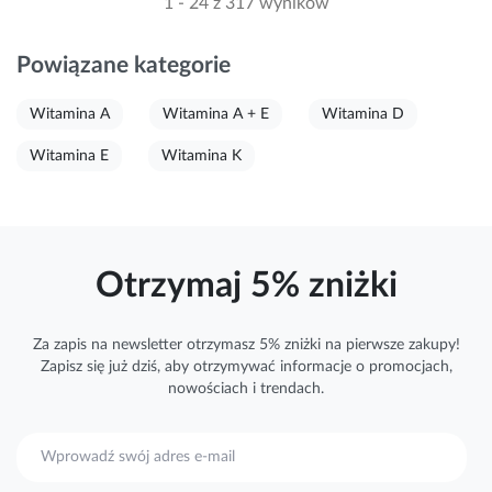
1 - 24 z 317 wyników
Powiązane kategorie
Witamina A
Witamina A + E
Witamina D
Witamina E
Witamina K
Otrzymaj 5% zniżki
Za zapis na newsletter otrzymasz 5% zniżki na pierwsze zakupy!
Zapisz się już dziś, aby otrzymywać
informacje
o promocjach,
nowościach i trendach.
S
u
b