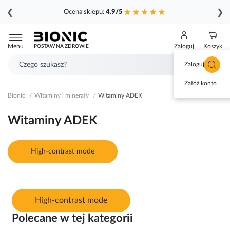
❮
❯
Ocena sklepu:
4.9/5
Przejdź
do
Menu
Zaloguj
Koszyk
POSTAW NA ZDROWIE
treści
Zaloguj się
Załóż konto
Bionic
Witaminy i minerały
Witaminy ADEK
Witaminy ADEK
High-contrast mode
High-contrast mode
Polecane w tej kategorii