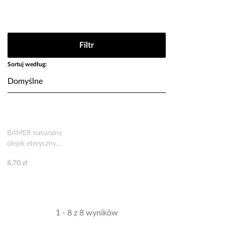
Filtr
Sortuj według:
BAMER naturalny
olejek eteryczny
lawendowy 7 ml
8,70 zł
1 - 8 z 8 wyników