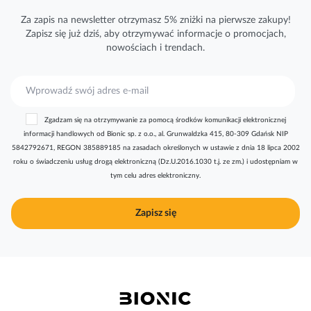
Za zapis na newsletter otrzymasz 5% zniżki na pierwsze zakupy!
Zapisz się już dziś, aby otrzymywać
informacje
o promocjach,
nowościach i trendach.
S
u
b
Zgadzam się na otrzymywanie za pomocą środków komunikacji elektronicznej
s
informacji handlowych od Bionic sp. z o.o., al. Grunwaldzka 415, 80-309 Gdańsk NIP
k
5842792671, REGON 385889185 na zasadach określonych w ustawie z dnia 18 lipca 2002
r
roku o świadczeniu usług drogą elektroniczną (Dz.U.2016.1030 t.j. ze zm.) i udostępniam w
y
tym celu adres elektroniczny.
b
u
j
Zapisz się
n
a
s
z
n
e
w