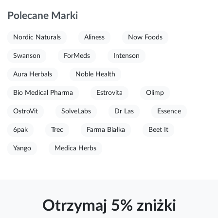
Polecane Marki
Nordic Naturals
Aliness
Now Foods
Swanson
ForMeds
Intenson
Aura Herbals
Noble Health
Bio Medical Pharma
Estrovita
Olimp
OstroVit
SolveLabs
Dr Las
Essence
6pak
Trec
Farma Białka
Beet It
Yango
Medica Herbs
Otrzymaj 5% zniżki