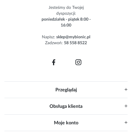
s
Jesteśmy do Twojej
l
dyspozycji:
e
poniedziałek - piątek 8:00 -
t
16:00
t
e
Napisz:
sklep@mybionic.pl
r
Zadzwoń:
58 558 8522
:
Przeglądaj
Obsługa klienta
Moje konto