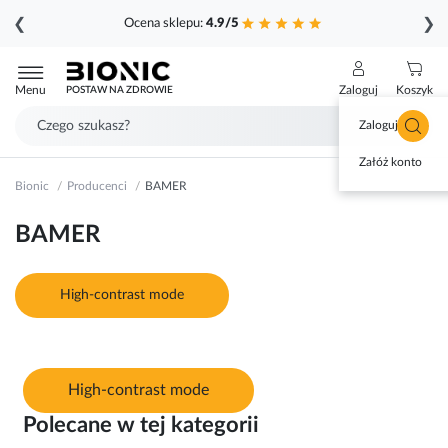
❮
❯
Ocena sklepu:
4.9/5
Przejdź
do
Menu
Zaloguj
Koszyk
POSTAW NA ZDROWIE
treści
Zaloguj się
Załóż konto
Bionic
Producenci
BAMER
BAMER
High-contrast mode
High-contrast mode
Polecane w tej kategorii