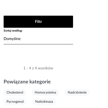
Filtr
Sortuj według:
1 - 4 z 4 wyników
Powiązane kategorie
Cholesterol
Homocysteina
Nadciśnienie
Pycnogenol
Nattokinaza