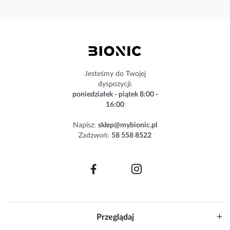
a
s
z
n
e
w
s
Jesteśmy do Twojej
l
dyspozycji:
e
poniedziałek - piątek 8:00 -
t
16:00
t
e
Napisz:
sklep@mybionic.pl
r
Zadzwoń:
58 558 8522
:
Przeglądaj