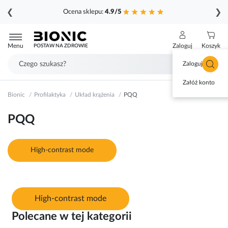
❮
❯
Ocena sklepu:
4.9/5
Przejdź
do
Menu
Zaloguj
Koszyk
POSTAW NA ZDROWIE
treści
Zaloguj się
Załóż konto
Bionic
Profilaktyka
Układ krążenia
PQQ
PQQ
High-contrast mode
High-contrast mode
Polecane w tej kategorii