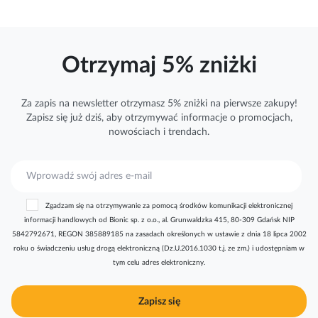
Otrzymaj 5% zniżki
Za zapis na newsletter otrzymasz 5% zniżki na pierwsze zakupy!
Zapisz się już dziś, aby otrzymywać
informacje
o promocjach,
nowościach i trendach.
S
u
b
Zgadzam się na otrzymywanie za pomocą środków komunikacji elektronicznej
s
informacji handlowych od Bionic sp. z o.o., al. Grunwaldzka 415, 80-309 Gdańsk NIP
k
5842792671, REGON 385889185 na zasadach określonych w ustawie z dnia 18 lipca 2002
r
roku o świadczeniu usług drogą elektroniczną (Dz.U.2016.1030 t.j. ze zm.) i udostępniam w
y
tym celu adres elektroniczny.
b
u
j
Zapisz się
n