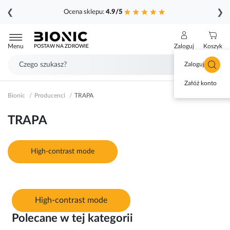
❮
❯
Ocena sklepu:
4.9/5
Przejdź
do
Menu
Zaloguj
Koszyk
POSTAW NA ZDROWIE
treści
Zaloguj się
Załóż konto
Bionic
Producenci
TRAPA
TRAPA
High-contrast mode
High-contrast mode
Polecane w tej kategorii