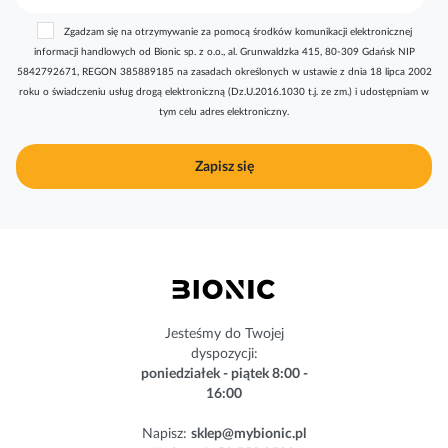
b
Zgadzam się na otrzymywanie za pomocą środków komunikacji elektronicznej
s
informacji handlowych od Bionic sp. z o.o., al. Grunwaldzka 415, 80-309 Gdańsk NIP
k
5842792671, REGON 385889185 na zasadach określonych w ustawie z dnia 18 lipca 2002
r
roku o świadczeniu usług drogą elektroniczną (Dz.U.2016.1030 t.j. ze zm.) i udostępniam w
y
tym celu adres elektroniczny.
b
u
j
Zapisz się
n
a
s
z
n
e
w
s
Jesteśmy do Twojej
l
dyspozycji:
e
poniedziałek - piątek 8:00 -
t
16:00
t
e
Napisz:
sklep@mybionic.pl
r