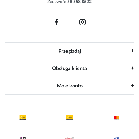
Zadzwoń:
58 558 8522
:
Przeglądaj
Obsługa klienta
Moje konto