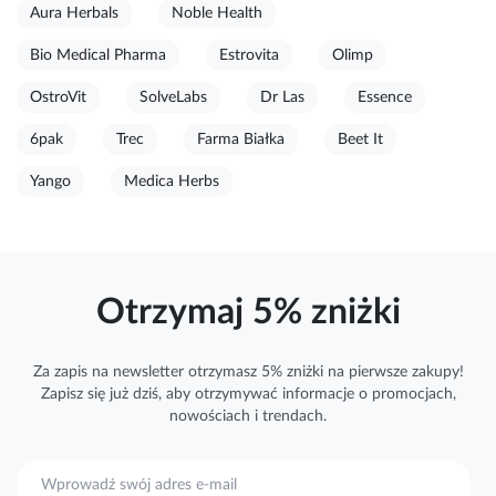
Aura Herbals
Noble Health
Bio Medical Pharma
Estrovita
Olimp
OstroVit
SolveLabs
Dr Las
Essence
6pak
Trec
Farma Białka
Beet It
Yango
Medica Herbs
Otrzymaj 5% zniżki
Za zapis na newsletter otrzymasz 5% zniżki na pierwsze zakupy!
Zapisz się już dziś, aby otrzymywać
informacje
o promocjach,
nowościach i trendach.
S
u