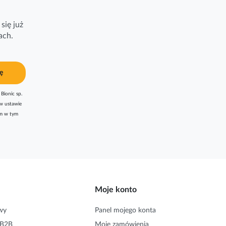
się już
ach.
ę
Bionic sp.
w ustawie
am w tym
Moje konto
wy
Panel mojego konta
 B2B
Moje zamówienia