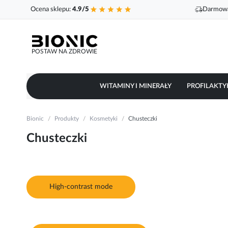
Ocena sklepu:
4.9/5
Darmowa
POSTAW NA ZDROWIE
WITAMINY I MINERAŁY
PROFILAKTY
Bionic
Produkty
Kosmetyki
Chusteczki
Chusteczki
High-contrast mode