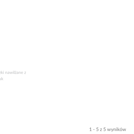
ki nawilżane z
uk
1 - 5 z 5 wyników