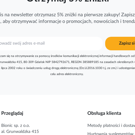
is na newsletter otrzymasz 5% zniżki na pierwsze zakupy! Zapisz 
ś, aby otrzymywać
informacje
o promocjach, nowościach i trend
Zapisz si
zam się na otrzymywanie za pomocą środków komunikacji elektronicznej informacji handlowych od 
l. Grunwaldzka 415, 80-309 Gdańsk NIP 5842792671, REGON 385889185 na zasadach określonych 
8 lipca 2002 roku o świadczeniu usług drogą elektroniczną (Dz.U.2016.1030 t.j. ze zm.) i udostępni
celu adres elektroniczny.
Przeglądaj
Obsługa klienta
Bionic sp. z o.o.
Metody płatności i dosta
al. Grunwaldzka 415
Hurtownia suplementów