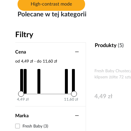
High-contrast mode
Polecane w tej kategorii
Filtry
Produkty
(5)
Cena
od 4,49 zł - do 11,60 zł
Fresh Baby Chustecz
klipsem żółte 72 szt
4,49 zł
4,49 zł
11,60 zł
Marka
Fresh Baby (3)