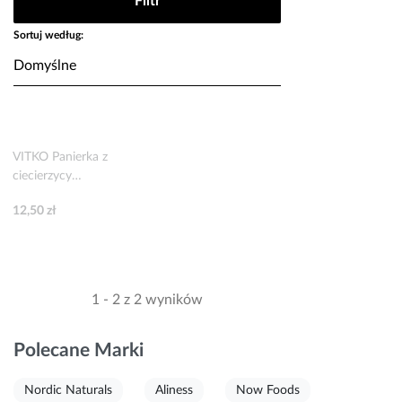
Filtr
Sortuj według:
VITKO Panierka z
ciecierzycy
bezglutenowa 500g
12,50 zł
1 - 2 z 2 wyników
Polecane Marki
Nordic Naturals
Aliness
Now Foods