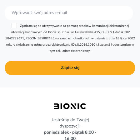
S
u
b
Zgadzam się na otrzymywanie za pomocą środków komunikacji elektronicznej
s
informacji handlowych od Bionic sp. z o.o., al. Grunwaldzka 415, 80-309 Gdańsk NIP
k
5842792671, REGON 385889185 na zasadach określonych w ustawie z dnia 18 lipca 2002
r
roku o świadczeniu usług drogą elektroniczną (Dz.U.2016.1030 t.j. ze zm.) i udostępniam w
y
tym celu adres elektroniczny.
b
u
j
Zapisz się
n
a
s
z
n
e
w
s
Jesteśmy do Twojej
l
dyspozycji:
e
poniedziałek - piątek 8:00 -
t
16:00
t