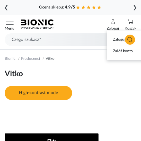
❮
❯
Ocena sklepu:
4.9/5
Przejdź
do
Menu
Zaloguj
Koszyk
POSTAW NA ZDROWIE
treści
Zaloguj się
Załóż konto
Bionic
Producenci
Vitko
Vitko
High-contrast mode