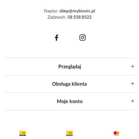
e
Napisz:
sklep@mybionic.pl
r
Zadzwoń:
58 558 8522
:
Przeglądaj
Obsługa klienta
Moje konto