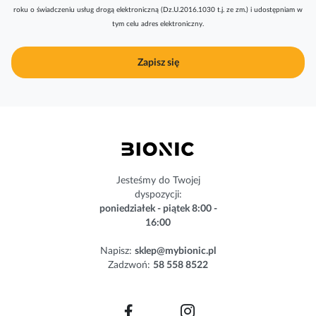
roku o świadczeniu usług drogą elektroniczną (Dz.U.2016.1030 t.j. ze zm.) i udostępniam w
y
tym celu adres elektroniczny.
b
u
j
Zapisz się
n
a
s
z
n
e
w
s
Jesteśmy do Twojej
l
dyspozycji:
e
poniedziałek - piątek 8:00 -
t
16:00
t
e
Napisz:
sklep@mybionic.pl
r
Zadzwoń:
58 558 8522
: