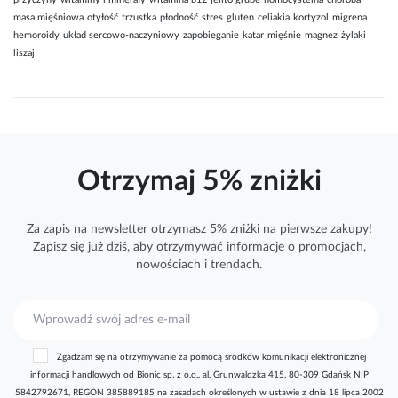
przyczyny
witaminy i minerały
witamina b12
jelito grube
homocysteina
choroba
masa mięśniowa
otyłość
trzustka
płodność
stres
gluten
celiakia
kortyzol
migrena
hemoroidy
układ sercowo-naczyniowy
zapobieganie
katar
mięśnie
magnez
żylaki
liszaj
Otrzymaj 5% zniżki
Za zapis na newsletter otrzymasz 5% zniżki na pierwsze zakupy!
Zapisz się już dziś, aby otrzymywać
informacje
o promocjach,
nowościach i trendach.
S
u
b
Zgadzam się na otrzymywanie za pomocą środków komunikacji elektronicznej
s
informacji handlowych od Bionic sp. z o.o., al. Grunwaldzka 415, 80-309 Gdańsk NIP
k
5842792671, REGON 385889185 na zasadach określonych w ustawie z dnia 18 lipca 2002
r