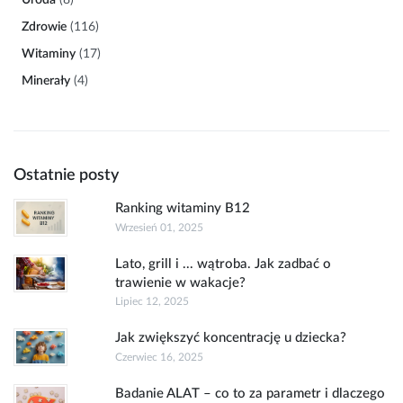
Uroda
(8)
Zdrowie
(116)
Witaminy
(17)
Minerały
(4)
Ostatnie posty
Ranking witaminy B12
Wrzesień 01, 2025
Lato, grill i ... wątroba. Jak zadbać o
trawienie w wakacje?
Lipiec 12, 2025
Jak zwiększyć koncentrację u dziecka?
Czerwiec 16, 2025
Badanie ALAT – co to za parametr i dlaczego