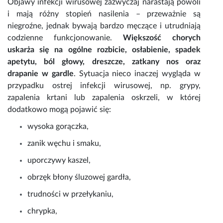
Objawy infekcji wirusowej
zazwyczaj narastają powoli
i mają różny stopień nasilenia – przeważnie są
niegroźne, jednak bywają bardzo męczące i utrudniają
codzienne funkcjonowanie.
Większość chorych
uskarża się na ogólne
rozbicie, osłabienie, spadek
apetytu, ból głowy, dreszcze, zatkany nos oraz
drapanie w gardle
. Sytuacja nieco inaczej wygląda w
przypadku
ostrej infekcji wirusowej
, np. grypy,
zapalenia krtani lub zapalenia oskrzeli, w której
dodatkowo mogą pojawić się:
wysoka gorączka,
zanik węchu i smaku,
uporczywy kaszel
,
obrzęk błony śluzowej gardła,
trudności w przełykaniu,
chrypka,