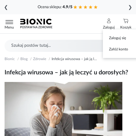
❮
❯
Ocena sklepu:
4.9/5
Przejdź
do
Menu
Zaloguj
Koszyk
POSTAW NA ZDROWIE
treści
Zaloguj się
Szukaj
Sz
Załóż konto
Bionic
Blog
Zdrowie
Infekcja wirusowa – jak ją leczyć u dorosłych?
Infekcja wirusowa – jak ją leczyć u dorosłych?