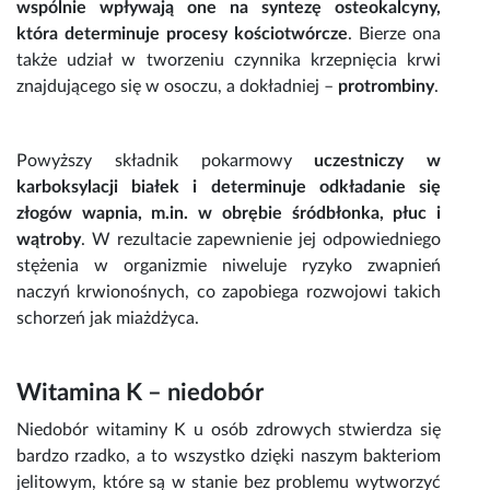
wspólnie wpływają one na syntezę osteokalcyny,
która determinuje procesy kościotwórcze
. Bierze ona
także udział w tworzeniu czynnika krzepnięcia krwi
znajdującego się w osoczu, a dokładniej –
protrombiny
.
Powyższy składnik pokarmowy
uczestniczy w
karboksylacji białek i determinuje odkładanie się
złogów
wapnia
, m.in. w obrębie śródbłonka, płuc i
wątroby
. W rezultacie zapewnienie jej odpowiedniego
stężenia w organizmie niweluje ryzyko zwapnień
naczyń krwionośnych, co zapobiega rozwojowi takich
schorzeń jak miażdżyca.
Witamina K – niedobór
Niedobór witaminy K
u osób zdrowych stwierdza się
bardzo rzadko, a to wszystko dzięki naszym bakteriom
jelitowym, które są w stanie bez problemu wytworzyć