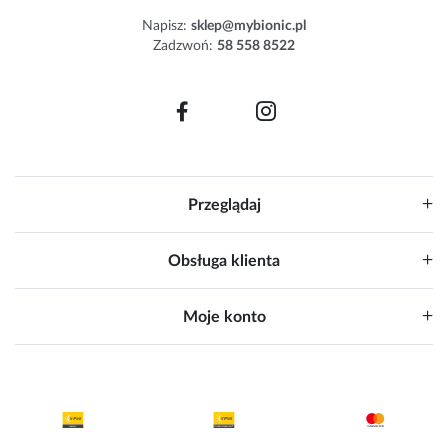
e
Napisz:
sklep@mybionic.pl
r
Zadzwoń:
58 558 8522
:
Przeglądaj
Obsługa klienta
Moje konto