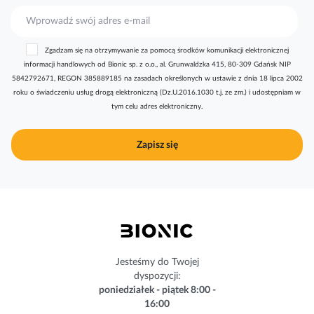
S
u
b
Zgadzam się na otrzymywanie za pomocą środków komunikacji elektronicznej
s
informacji handlowych od Bionic sp. z o.o., al. Grunwaldzka 415, 80-309 Gdańsk NIP
k
5842792671, REGON 385889185 na zasadach określonych w ustawie z dnia 18 lipca 2002
r
roku o świadczeniu usług drogą elektroniczną (Dz.U.2016.1030 t.j. ze zm.) i udostępniam w
y
tym celu adres elektroniczny.
b
u
j
Zapisz się
n
a
s
z
n
e
w
s
Jesteśmy do Twojej
l
dyspozycji:
e
poniedziałek - piątek 8:00 -
t
16:00
t