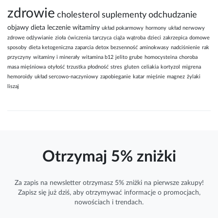
zdrowie
cholesterol
suplementy
odchudzanie
objawy
dieta
leczenie
witaminy
układ pokarmowy
hormony
układ nerwowy
zdrowe odżywianie
zioła
ćwiczenia
tarczyca
ciąża
wątroba
dzieci
zakrzepica
domowe
sposoby
dieta ketogeniczna
zaparcia
detox
bezsenność
aminokwasy
nadciśnienie
rak
przyczyny
witaminy i minerały
witamina b12
jelito grube
homocysteina
choroba
masa mięśniowa
otyłość
trzustka
płodność
stres
gluten
celiakia
kortyzol
migrena
hemoroidy
układ sercowo-naczyniowy
zapobieganie
katar
mięśnie
magnez
żylaki
liszaj
Otrzymaj 5% zniżki
Za zapis na newsletter otrzymasz 5% zniżki na pierwsze zakupy!
Zapisz się już dziś, aby otrzymywać
informacje
o promocjach,
nowościach i trendach.