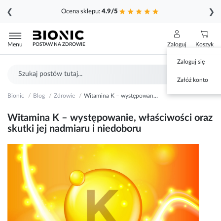
❮
❯
Ocena sklepu:
4.9/5
Przejdź
do
Menu
Zaloguj
Koszyk
POSTAW NA ZDROWIE
treści
Zaloguj się
Szukaj
Sz
Załóż konto
Bionic
Blog
Zdrowie
Witamina K – występowanie, właściwości oraz skutki jej nadmiaru i niedoboru
Witamina K – występowanie, właściwości oraz
skutki jej nadmiaru i niedoboru