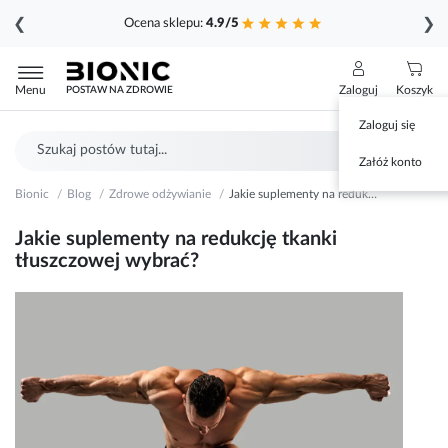
❮
❯
Ocena sklepu:
4.9/5
Przejdź
do
Menu
Zaloguj
Koszyk
POSTAW NA ZDROWIE
treści
Zaloguj się
Szukaj
Sz
Załóż konto
Bionic
Blog
Zdrowe odżywianie
Jakie suplementy na redukcję tkanki tłuszczowej wybrać?
Jakie suplementy na redukcję tkanki
tłuszczowej wybrać?