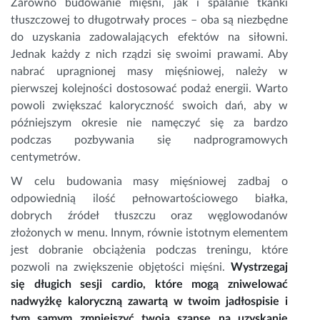
Zarówno budowanie mięśni, jak i spalanie tkanki
tłuszczowej to długotrwały proces – oba są niezbędne
do uzyskania zadowalających efektów na siłowni.
Jednak każdy z nich rządzi się swoimi prawami. Aby
nabrać upragnionej masy mięśniowej, należy w
pierwszej kolejności dostosować podaż energii. Warto
powoli zwiększać kaloryczność swoich dań, aby w
późniejszym okresie nie namęczyć się za bardzo
podczas pozbywania się nadprogramowych
centymetrów.
W celu budowania masy mięśniowej zadbaj o
odpowiednią ilość pełnowartościowego białka,
dobrych źródeł tłuszczu oraz węglowodanów
złożonych w menu. Innym, równie istotnym elementem
jest dobranie obciążenia podczas treningu, które
pozwoli na zwiększenie objętości mięśni.
Wystrzegaj
się długich sesji cardio, które mogą zniwelować
nadwyżkę kaloryczną zawartą w twoim jadłospisie i
tym samym zmniejszyć twoją szansę na uzyskanie