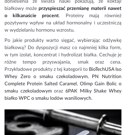
doniesienia ze świata nauki pokazują, że koktajl
białkowy może
przyspieszać przemianę materii nawet
o kilkanaście procent
. Proteiny mają również
pozytywny wpływ na układ hormonalny i uczestniczą
w wydzielaniu hormonu wzrostu.
Po jakie produkty warto sięgać, wybierając odżywkę
białkową? Do dyspozycji masz co najmniej kilka form,
w tym izolat, koncentrat i hydrolizat białka. Cechuje je
różne tempo przyswajania, smak oraz cena.
Przykładowe produkty z tej kategorii to
BioTechUSA Iso
Whey Zero o smaku czekoladowym
,
PN Nutrition
Complete Protein Salted Caramel
,
Olimp Gain Bolic o
smaku czekoladowym
oraz
6PAK Milky Shake Whey
białko WPC o smaku lodów waniliowych
.