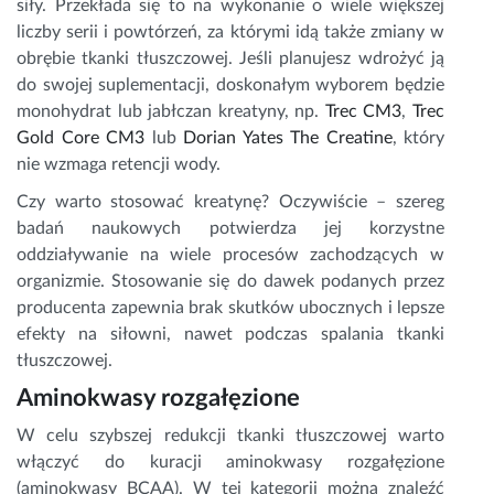
siły. Przekłada się to na wykonanie o wiele większej
liczby serii i powtórzeń, za którymi idą także zmiany w
obrębie tkanki tłuszczowej. Jeśli planujesz wdrożyć ją
do swojej suplementacji, doskonałym wyborem będzie
monohydrat lub jabłczan kreatyny, np.
Trec CM3
,
Trec
Gold Core CM3
lub
Dorian Yates The Creatine
, który
nie wzmaga retencji wody.
Czy warto stosować kreatynę? Oczywiście – szereg
badań naukowych potwierdza jej korzystne
oddziaływanie na wiele procesów zachodzących w
organizmie. Stosowanie się do dawek podanych przez
producenta zapewnia brak skutków ubocznych i lepsze
efekty na siłowni, nawet podczas spalania tkanki
tłuszczowej.
Aminokwasy rozgałęzione
W celu szybszej redukcji tkanki tłuszczowej warto
włączyć do kuracji aminokwasy rozgałęzione
(aminokwasy BCAA). W tej kategorii można znaleźć