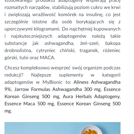
stosowanego produktu adaptogeny wspierają pracę
rozmaitych narządów, stabilizują poziom cukru we krwi
i zwiększają wrażliwość komórek na insulinę, co jest
szczególnie istotne dla osób borykających się z
uporczywymi kilogramami. Do najchętniej kupowanych
i najskuteczniejszych adaptogenów należą takie
substancje jak ashwagandha, żeń-szeń, bakopa
drobnolistna, cytryniec chiński, traganek, różeniec
górski, tulsi oraz MACA.
Chcesz kompleksowo wesprzeć swój organizm podczas
redukcji? Najlepsze suplementy w kategorii
adaptogenów w MyBionic to:
Aliness Ashwagandha
9%
,
Jarrow Formulas Ashwagandha 300 mg
,
Essence
Korean Ginseng 500 mg
,
Aura Herbals Adaptogeny
,
Essence Maca 500 mg
,
Essence Korean Ginseng 500
mg
.