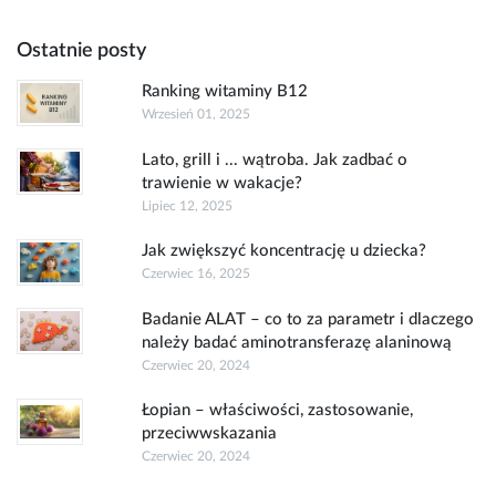
Ostatnie posty
Ranking witaminy B12
Wrzesień 01, 2025
Lato, grill i ... wątroba. Jak zadbać o
trawienie w wakacje?
Lipiec 12, 2025
Jak zwiększyć koncentrację u dziecka?
Czerwiec 16, 2025
Badanie ALAT – co to za parametr i dlaczego
należy badać aminotransferazę alaninową
Czerwiec 20, 2024
Łopian – właściwości, zastosowanie,
przeciwwskazania
Czerwiec 20, 2024