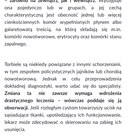
– zarówno na zewnątrz, jak i wewnątrz.
Występuje
ona pojedynczo lub w grupach, a jej cechą
charakterystyczną jest obecność jednej lub więcej
cienkościennych komór wypełnionych płynem albo
galaretowatą treścią, na którą składają się m.in.
komórki nowotworowe, erytrocyty oraz komórki stanu
zapalnego.
Torbiele
są niekiedy powiązane z innymi schorzeniami,
w tym zespołem policystycznych jajników lub chorobą
nowotworową. Jednak w celu przeprowadzenia
dokładnej diagnostyki, warto udać się do specjalisty.
Zmiana ta nie zawsze wymaga wdrożenia
drastycznego leczenia – wówczas poddaje się ją
obserwacji.
Jeśli rozległym cystom towarzyszy ucisk na
sąsiadujące tkanki, upośledzający ich funkcjonowanie,
lekarz może zdecydować o skierowaniu na zabieg ich
usunięcia.