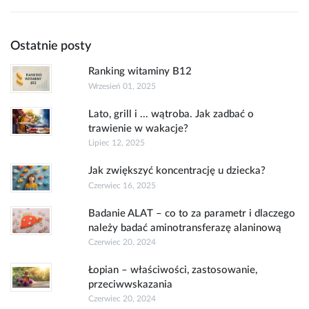
Ostatnie posty
Ranking witaminy B12
Wrzesień 01, 2025
Lato, grill i ... wątroba. Jak zadbać o
trawienie w wakacje?
Lipiec 12, 2025
Jak zwiększyć koncentrację u dziecka?
Czerwiec 16, 2025
Badanie ALAT – co to za parametr i dlaczego
należy badać aminotransferazę alaninową
Czerwiec 20, 2024
Łopian – właściwości, zastosowanie,
przeciwwskazania
Czerwiec 20, 2024