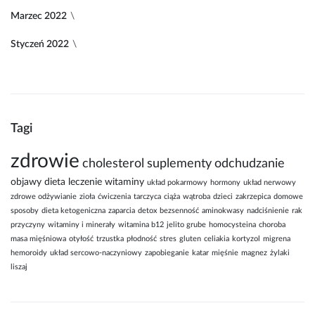
Marzec 2022
Styczeń 2022
Tagi
zdrowie
cholesterol
suplementy
odchudzanie
objawy
dieta
leczenie
witaminy
układ pokarmowy
hormony
układ nerwowy
zdrowe odżywianie
zioła
ćwiczenia
tarczyca
ciąża
wątroba
dzieci
zakrzepica
domowe
sposoby
dieta ketogeniczna
zaparcia
detox
bezsenność
aminokwasy
nadciśnienie
rak
przyczyny
witaminy i minerały
witamina b12
jelito grube
homocysteina
choroba
masa mięśniowa
otyłość
trzustka
płodność
stres
gluten
celiakia
kortyzol
migrena
hemoroidy
układ sercowo-naczyniowy
zapobieganie
katar
mięśnie
magnez
żylaki
liszaj