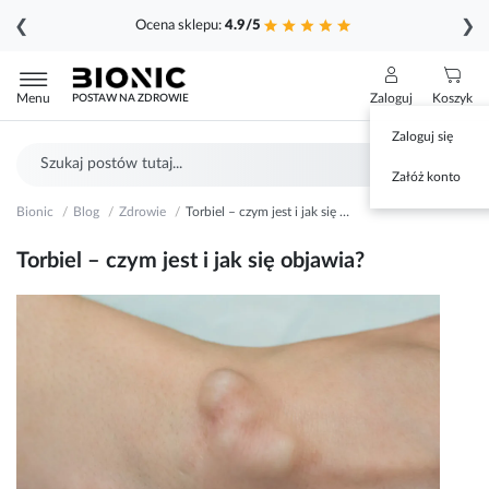
❮
❯
Ocena sklepu:
4.9/5
Przejdź
do
Menu
Zaloguj
Koszyk
POSTAW NA ZDROWIE
treści
Zaloguj się
Szukaj
Sz
Załóż konto
Bionic
Blog
Zdrowie
Torbiel – czym jest i jak się objawia?
Torbiel – czym jest i jak się objawia?