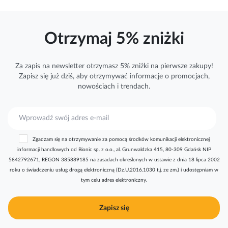
Otrzymaj 5% zniżki
Za zapis na newsletter otrzymasz 5% zniżki na pierwsze zakupy!
Zapisz się już dziś, aby otrzymywać
informacje
o promocjach,
nowościach i trendach.
S
u
b
Zgadzam się na otrzymywanie za pomocą środków komunikacji elektronicznej
s
informacji handlowych od Bionic sp. z o.o., al. Grunwaldzka 415, 80-309 Gdańsk NIP
k
5842792671, REGON 385889185 na zasadach określonych w ustawie z dnia 18 lipca 2002
r
roku o świadczeniu usług drogą elektroniczną (Dz.U.2016.1030 t.j. ze zm.) i udostępniam w
y
tym celu adres elektroniczny.
b
u
j
Zapisz się
n
a