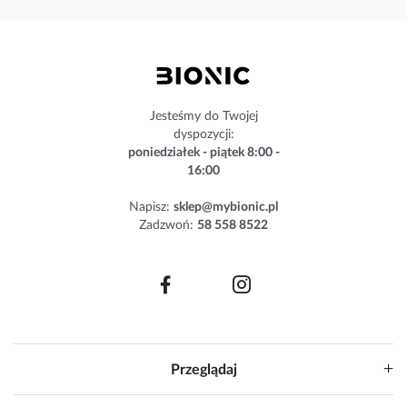
s
z
n
e
w
s
Jesteśmy do Twojej
l
dyspozycji:
e
poniedziałek - piątek 8:00 -
t
16:00
t
e
Napisz:
sklep@mybionic.pl
r
Zadzwoń:
58 558 8522
:
Przeglądaj