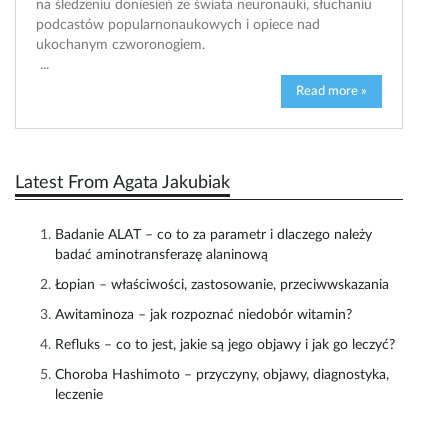
na śledzeniu doniesień ze świata neuronauki, słuchaniu
podcastów popularnonaukowych i opiece nad
ukochanym czworonogiem.
...
Read more »
Latest From Agata Jakubiak
Badanie ALAT – co to za parametr i dlaczego należy
badać aminotransferazę alaninową
Łopian – właściwości, zastosowanie, przeciwwskazania
Awitaminoza – jak rozpoznać niedobór witamin?
Refluks – co to jest, jakie są jego objawy i jak go leczyć?
Choroba Hashimoto – przyczyny, objawy, diagnostyka,
leczenie