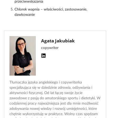
przeciwwskazania
Chlorek wapnia – właściwości, zastosowanie,
dawkowanie
Agata Jakubiak
copywriter
Tłumaczka języka angielskiego i copywriterka
specjalizująca się w dziedzinie zdrowia, odżywiania i
aktywności fizycznej. Od lat łączę swoje życie
zawodowe z pasją do amatorskiego sportu i dietetyki. W
codziennej pracy najważniejsza jest dla mnie możliwość
zdobywania nowej wiedzy i rozwój umiejętności, które
chętnie wykorzystuję w praktyce. Wolny czas spędzam