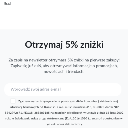
liszaj
Otrzymaj 5% zniżki
Za zapis na newsletter otrzymasz 5% zniżki na pierwsze zakupy!
Zapisz się już dziś, aby otrzymywać
informacje
o promocjach,
nowościach i trendach.
S
u
b
Zgadzam się na otrzymywanie za pomocą środków komunikacji elektronicznej
s
informacji handlowych od Bionic sp. z o.o., al. Grunwaldzka 415, 80-309 Gdańsk NIP
k
5842792671, REGON 385889185 na zasadach określonych w ustawie z dnia 18 lipca 2002
r
roku o świadczeniu usług drogą elektroniczną (Dz.U.2016.1030 t.j. ze zm.) i udostępniam w
y
tym celu adres elektroniczny.
b