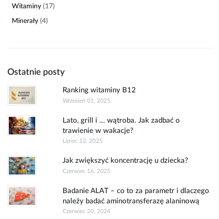
Witaminy
(17)
Minerały
(4)
Ostatnie posty
Ranking witaminy B12
Wrzesień 01, 2025
Lato, grill i ... wątroba. Jak zadbać o
trawienie w wakacje?
Lipiec 12, 2025
Jak zwiększyć koncentrację u dziecka?
Czerwiec 16, 2025
Badanie ALAT – co to za parametr i dlaczego
należy badać aminotransferazę alaninową
Czerwiec 20, 2024