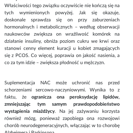
Właściwości
tego związku oczywiście nie kończą się na
tych wymienionych powyżej. Jak się okazuje,
doskonale sprawdza się on przy zaburzeniach
hormonalnych i metabolicznych – według obserwacji
naukowców zwiększa on wrażliwość komórek na
działanie insuliny, obniża poziom cukru we krwi oraz
stanowi cenny element kuracji u kobiet zmagających
się z PCOS. Co więcej, poprawia on jakość nasienia, a
co za tym idzie – zwiększa płodność u mężczyzn.
Suplementacja NAC
może uchronić nas przed
schorzeniami sercowo-naczyniowymi. Wynika to z
faktu, że
ogranicza ona peroksydację lipidów,
zmniejszając tym samym prawdopodobieństwo
wystąpienia miażdżycy
. Na jej zażywaniu korzysta
również
mózg
, ponieważ zapobiega ona rozwojowi
chorób neurodegeneracyjnych, włączając w to chorobę
Alzheimera i Parkinsona.