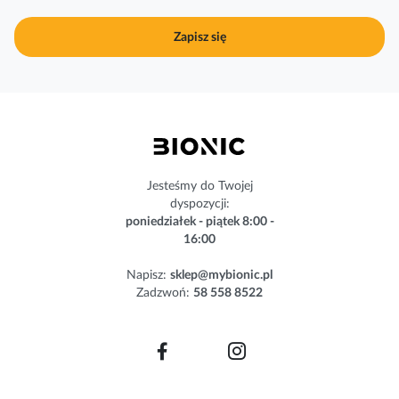
u
j
Zapisz się
n
a
s
z
n
e
w
s
Jesteśmy do Twojej
l
dyspozycji:
e
poniedziałek - piątek 8:00 -
t
16:00
t
e
Napisz:
sklep@mybionic.pl
r
Zadzwoń:
58 558 8522
: