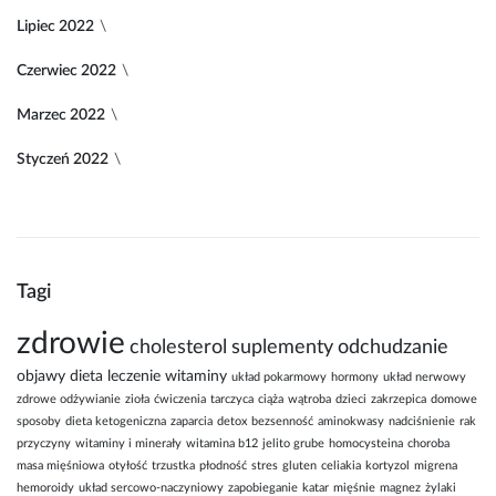
Lipiec 2022
Czerwiec 2022
Marzec 2022
Styczeń 2022
Tagi
zdrowie
cholesterol
suplementy
odchudzanie
objawy
dieta
leczenie
witaminy
układ pokarmowy
hormony
układ nerwowy
zdrowe odżywianie
zioła
ćwiczenia
tarczyca
ciąża
wątroba
dzieci
zakrzepica
domowe
sposoby
dieta ketogeniczna
zaparcia
detox
bezsenność
aminokwasy
nadciśnienie
rak
przyczyny
witaminy i minerały
witamina b12
jelito grube
homocysteina
choroba
masa mięśniowa
otyłość
trzustka
płodność
stres
gluten
celiakia
kortyzol
migrena
hemoroidy
układ sercowo-naczyniowy
zapobieganie
katar
mięśnie
magnez
żylaki