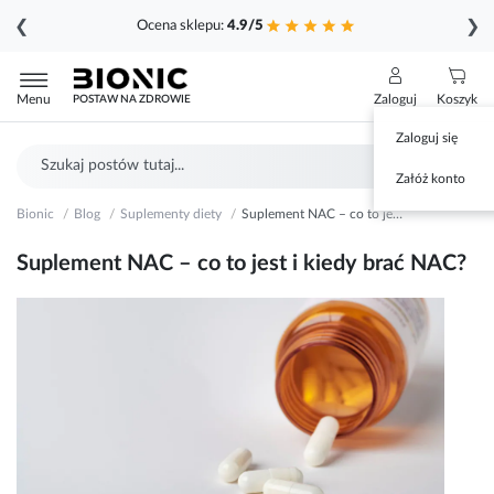
❮
❯
Ocena sklepu:
4.9/5
Przejdź
do
Menu
Zaloguj
Koszyk
POSTAW NA ZDROWIE
treści
Zaloguj się
Szukaj
Sz
Załóż konto
Bionic
Blog
Suplementy diety
Suplement NAC – co to jest i kiedy brać NAC?
Suplement NAC – co to jest i kiedy brać NAC?