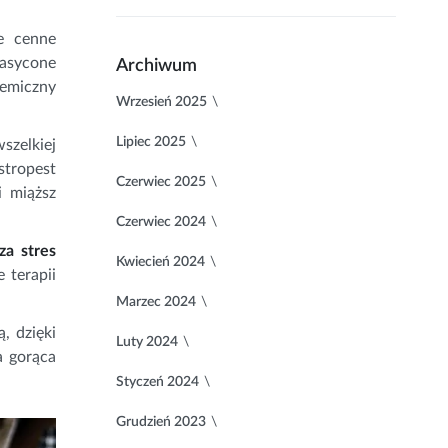
e cenne
nasycone
Archiwum
hemiczny
Wrzesień 2025
Lipiec 2025
szelkiej
stropest
Czerwiec 2025
i miąższ
Czerwiec 2024
za stres
Kwiecień 2024
 terapii
Marzec 2024
, dzięki
Luty 2024
a gorąca
Styczeń 2024
Grudzień 2023