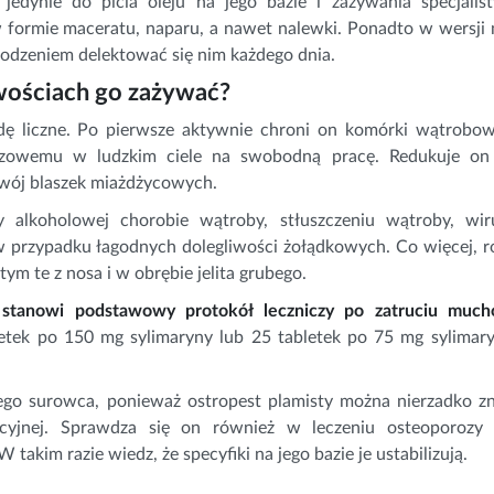
 jedynie do picia oleju na jego bazie i zażywania specjalis
 formie maceratu, naparu, a nawet nalewki. Ponadto w wersji 
odzeniem delektować się nim każdego dnia.
iwościach go zażywać?
dę liczne. Po pierwsze aktywnie chroni on komórki wątrobo
ższowemu w ludzkim ciele na swobodną pracę. Redukuje on
ozwój blaszek miażdżycowych.
zy alkoholowej chorobie wątroby, stłuszczeniu wątroby, w
przypadku łagodnych dolegliwości żołądkowych. Co więcej, ro
ym te z nosa i w obrębie jelita grubego.
 stanowi podstawowy protokół leczniczy po zatruciu muc
tek po 150 mg sylimaryny lub 25 tabletek po 75 mg sylimar
ego surowca, ponieważ ostropest plamisty można nierzadko z
yjnej. Sprawdza się on również w leczeniu osteoporozy i
takim razie wiedz, że specyfiki na jego bazie je ustabilizują.