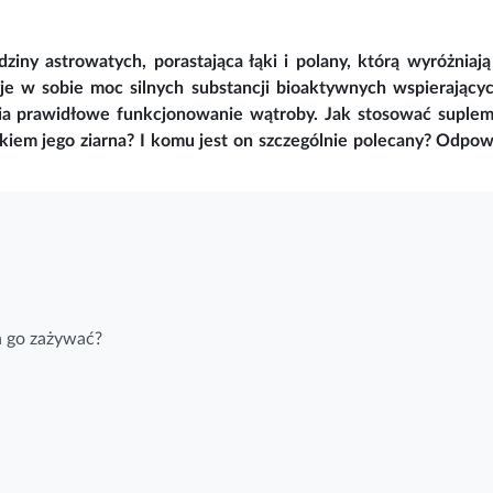
odziny astrowatych, porastająca łąki i polany, którą wyróżniają
ryje w sobie moc silnych substancji bioaktywnych wspierający
wia prawidłowe funkcjonowanie wątroby. Jak stosować suple
kiem jego ziarna? I komu jest on szczególnie polecany? Odpow
h go zażywać?