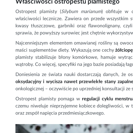
Właściwości ostropestu plamistego
Ostropest plamisty (
Silybum marianum
) obfituje w 
właściwości lecznicze. Zawiera on przede wszystkim ste
kwasy tłuszczowe, garbniki oraz flawonolignany, czy
sprawia, że powyższy surowiec jest chętnie wykorzystyw
Najcenniejszym elementem omawianej rośliny są owoce 
maści suplementów diety. Wykazują one cechy
żółciopę
plamisty stabilizuje błony komórkowe, hamuje wytrąc
wątroby. Co więcej, specyfiki na jego bazie posiadają ła
Doniesienia ze świata nauki dostarczają danych, że o
oksydacyjny i wycisza nawet przewlekłe stany zapaln
onkologicznej – oczywiście po uprzedniej konsultacji ze s
Ostropest plamisty pomaga w
regulacji cyklu menstru
czemu niweluje nieprzyjemne kobiece dolegliwości, w t
oraz zespół napięcia przedmiesiączkowego.