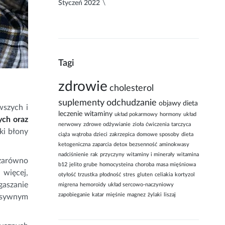
Styczeń 2022
Tagi
zdrowie
cholesterol
suplementy
odchudzanie
objawy
dieta
wszych i
leczenie
witaminy
układ pokarmowy
hormony
układ
ych oraz
nerwowy
zdrowe odżywianie
zioła
ćwiczenia
tarczyca
ki błony
ciąża
wątroba
dzieci
zakrzepica
domowe sposoby
dieta
ketogeniczna
zaparcia
detox
bezsenność
aminokwasy
nadciśnienie
rak
przyczyny
witaminy i minerały
witamina
zarówno
b12
jelito grube
homocysteina
choroba
masa mięśniowa
więcej,
otyłość
trzustka
płodność
stres
gluten
celiakia
kortyzol
gaszanie
migrena
hemoroidy
układ sercowo-naczyniowy
zapobieganie
katar
mięśnie
magnez
żylaki
liszaj
ensywnym