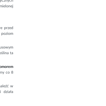
tycznych
mielonej
we przed
 poziom
irusowym
ślina ta
homorem
yny co 8
naleźć w
 działa