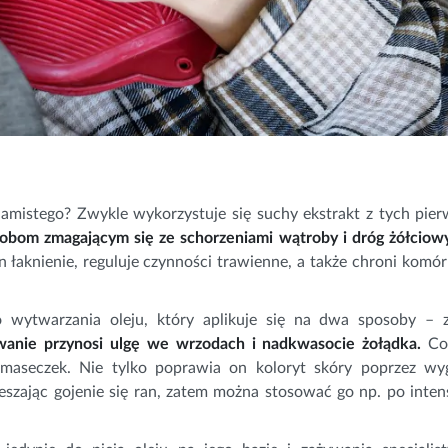
amistego? Zwykle wykorzystuje się suchy ekstrakt z tych pier
obom zmagającym się ze schorzeniami wątroby i dróg żółciow
łaknienie, reguluje czynności trawienne, a także chroni komór
 wytwarzania oleju, który aplikuje się na dwa sposoby – 
wanie przynosi ulgę we wrzodach i nadkwasocie żołądka.
Co 
maseczek. Nie tylko poprawia on koloryt skóry poprzez wy
spieszając gojenie się ran, zatem można stosować go np. po int