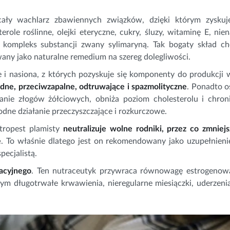
cały wachlarz zbawiennych związków, dzięki którym zyskuj
role roślinne, olejki eteryczne, cukry, śluzy, witaminę E, nie
li kompleks substancji zwany sylimaryną. Tak bogaty skład c
any jako naturalne remedium na szereg dolegliwości.
i nasiona, z których pozyskuje się komponenty do produkcji w
dne, przeciwzapalne, odtruwające i spazmolityczne
. Ponadto o
anie złogów żółciowych, obniża poziom cholesterolu i chron
godne działanie przeczyszczające i rozkurczowe.
stropest plamisty
neutralizuje wolne rodniki, przez co zmniejs
e
. To właśnie dlatego jest on rekomendowany jako uzupełnienie
pecjalistą.
acyjnego
. Ten nutraceutyk przywraca równowagę estrogenową
ym długotrwałe krwawienia, nieregularne miesiączki, uderzeni