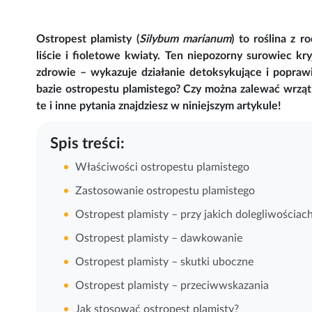
Ostropest plamisty (
Silybum marianum
) to roślina z r
liście i fioletowe kwiaty. Ten niepozorny surowiec k
zdrowie – wykazuje działanie detoksykujące i popra
bazie ostropestu plamistego? Czy można zalewać wrząt
te i inne pytania znajdziesz w niniejszym artykule!
Spis treści:
Właściwości ostropestu plamistego
Zastosowanie ostropestu plamistego
Ostropest plamisty – przy jakich dolegliwościac
Ostropest plamisty – dawkowanie
Ostropest plamisty – skutki uboczne
Ostropest plamisty – przeciwwskazania
Jak stosować ostropest plamisty?