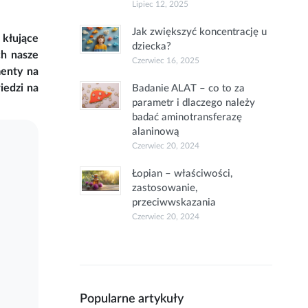
Lipiec 12, 2025
Jak zwiększyć koncentrację u
 kłujące
dziecka?
ch nasze
Czerwiec 16, 2025
menty na
iedzi na
Badanie ALAT – co to za
parametr i dlaczego należy
badać aminotransferazę
alaninową
Czerwiec 20, 2024
Łopian – właściwości,
zastosowanie,
przeciwwskazania
Czerwiec 20, 2024
Popularne artykuły