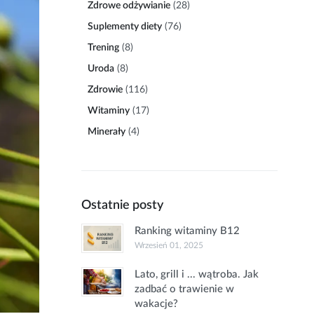
Zdrowe odżywianie
(28)
Suplementy diety
(76)
Trening
(8)
Uroda
(8)
Zdrowie
(116)
Witaminy
(17)
Minerały
(4)
Ostatnie posty
Ranking witaminy B12
Wrzesień 01, 2025
Lato, grill i ... wątroba. Jak
zadbać o trawienie w
wakacje?