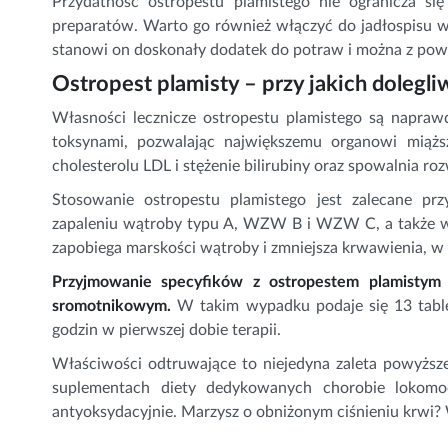
Przydatność ostropestu plamistego nie ogranicza się
preparatów. Warto go również włączyć do jadłospisu w
stanowi on doskonały dodatek do potraw i można z pow
Ostropest plamisty – przy jakich dolegl
Własności lecznicze ostropestu plamistego są napraw
toksynami, pozwalając największemu organowi mią
cholesterolu LDL i stężenie bilirubiny oraz spowalnia r
Stosowanie ostropestu plamistego jest zalecane pr
zapaleniu wątroby typu A, WZW B i WZW C, a także w 
zapobiega marskości wątroby i zmniejsza krwawienia, w t
Przyjmowanie specyfików z ostropestem plamistym
sromotnikowym.
W takim wypadku podaje się 13 table
godzin w pierwszej dobie terapii.
Właściwości odtruwające to niejedyna zaleta powyższ
suplementach diety dedykowanych chorobie lokomoc
antyoksydacyjnie. Marzysz o obniżonym ciśnieniu krwi? W 