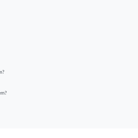
m?
rem?