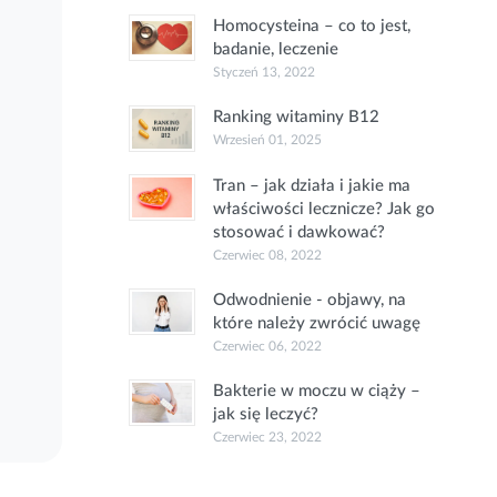
Homocysteina – co to jest,
badanie, leczenie
Styczeń 13, 2022
Ranking witaminy B12
Wrzesień 01, 2025
Tran – jak działa i jakie ma
właściwości lecznicze? Jak go
stosować i dawkować?
Czerwiec 08, 2022
Odwodnienie - objawy, na
które należy zwrócić uwagę
Czerwiec 06, 2022
Bakterie w moczu w ciąży –
jak się leczyć?
Czerwiec 23, 2022