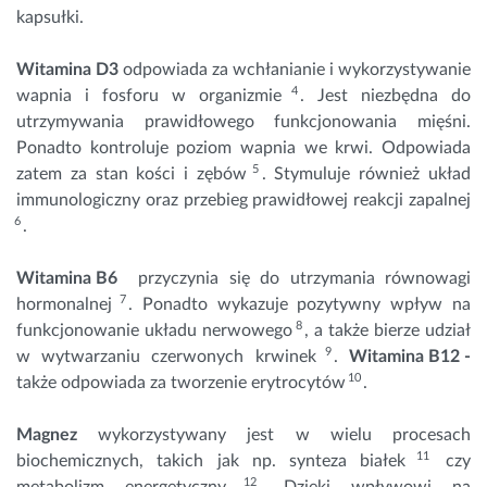
kapsułki.
Witamina D3
odpowiada za wchłanianie i wykorzystywanie
4
wapnia i fosforu w organizmie
. Jest niezbędna do
utrzymywania prawidłowego funkcjonowania mięśni.
Ponadto kontroluje poziom wapnia we krwi. Odpowiada
5
zatem za stan kości i zębów
. Stymuluje również układ
immunologiczny oraz przebieg prawidłowej reakcji zapalnej
6
.
Witamina B6
przyczynia się do utrzymania równowagi
7
hormonalnej
. Ponadto wykazuje pozytywny wpływ na
8
funkcjonowanie układu nerwowego
, a także bierze udział
9
w wytwarzaniu czerwonych krwinek
.
Witamina B12
-
10
także odpowiada za tworzenie erytrocytów
.
Magnez
wykorzystywany jest w wielu procesach
11
biochemicznych, takich jak np. synteza białek
czy
12
metabolizm energetyczny
. Dzięki wpływowi na