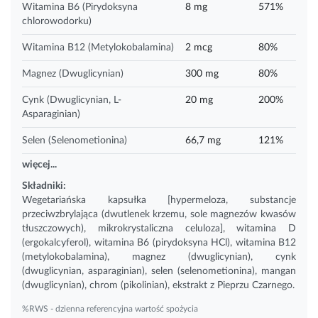
Witamina B6 (Pirydoksyna
8 mg
571%
chlorowodorku)
Witamina B12 (Metylokobalamina)
2 mcg
80%
Magnez (Dwuglicynian)
300 mg
80%
Cynk (Dwuglicynian, L-
20 mg
200%
Asparaginian)
Selen (Selenometionina)
66,7 mg
121%
więcej...
Składniki:
Wegetariańska kapsułka [hypermeloza, substancje
przeciwzbrylająca (dwutlenek krzemu, sole magnezów kwasów
tłuszczowych), mikrokrystaliczna celuloza],
witamina D
(ergokalcyferol), witamina B6 (pirydoksyna HCl), witamina B12
(metylokobalamina), magnez (dwuglicynian), cynk
(dwuglicynian, asparaginian), selen (selenometionina), mangan
(dwuglicynian), chrom (pikolinian), ekstrakt z Pieprzu Czarnego.
%RWS - dzienna referencyjna wartość spożycia