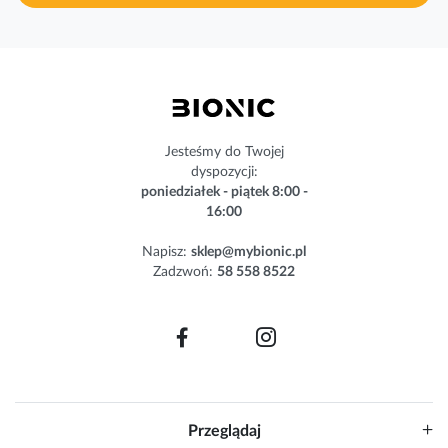
a
s
z
n
e
w
s
Jesteśmy do Twojej
l
dyspozycji:
e
poniedziałek - piątek 8:00 -
t
16:00
t
e
Napisz:
sklep@mybionic.pl
r
Zadzwoń:
58 558 8522
:
Przeglądaj