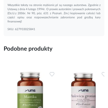
Wszystkie teksty na stronie mybionic.pl są naszego autorstwa. Zgodnie z
Ustawą z dnia 4 lutego 1994r. O prawie autorskim i prawach pokrewnych
(Dz.U.z 2006r. Nr 90, póz. 631 z Poznań. Zm.) kopiowanie całości lub
części opisu oraz rozpowszechnianie zabronione pod groźbą kary
finansowej!
SKU:
627933025841
Podobne produkty
Dodaj do ulubionych
Dodaj do ulubionych
D