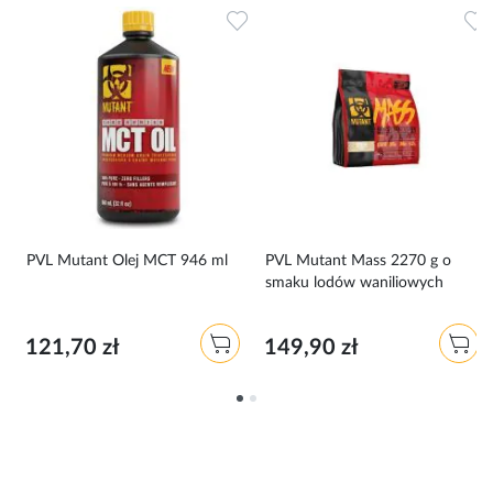
Dodaj do ulubionych
D
PVL Mutant Olej MCT 946 ml
PVL Mutant Mass 2270 g o
smaku lodów waniliowych
121,70 zł
149,90 zł