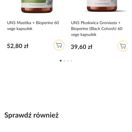
0
UNS Mastika + Bioperine 60
UNS Pluskwica Groniasta +
vege kapsułek
Bioperine (Black Cohosh) 60
vege kapsułek
52,80 zł
39,60 zł
Sprawdź również