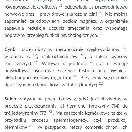
13
równowagę elektrolitową
odpowiada za przewodnictwo
14
nerwowe oraz prawidłowe skurcze mięśni
. Nie można
zapomnieć, że odpowiedni poziom magnezu w organizmie
zapewnia redukcje uczucia zmęczenia oraz wspomaga
15
poprawny przebieg funkcji psychologicznych.
16
Cynk
uczestniczy w metabolizmie węglowodanów
,
17
18
witaminy A
, makroelementów
, a także kwasów
19
20
tłuszczowych
. Wpływa na płodność
oraz utrzymuje
prawidłowe osoczowe stężenie testosteronu. Wspiera
21
układ odpornościowy organizmu
. Przyczynia się również
22
do utrzymania skóry i kości w dobrej kondycji
.
Selen
wpływa na pracę tarczycy, gdyż jest niezbędny w
procesie przekształcania jej hormonu tyroksyny (T4) do
23
trójjodotyroniny (T3)
. Ma znaczenie komórkowe także w
przypadku procesu spermatogenezy, czyli produkcji
24
plemników
. W przypadku reszty komórek chroni ich