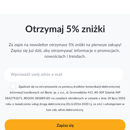
Otrzymaj 5% zniżki
Za zapis na newsletter otrzymasz 5% zniżki na pierwsze zakupy!
Zapisz się już dziś, aby otrzymywać
informacje
o promocjach,
nowościach i trendach.
S
u
b
Zgadzam się na otrzymywanie za pomocą środków komunikacji elektronicznej
s
informacji handlowych od Bionic sp. z o.o., al. Grunwaldzka 415, 80-309 Gdańsk NIP
k
5842792671, REGON 385889185 na zasadach określonych w ustawie z dnia 18 lipca 2002
r
roku o świadczeniu usług drogą elektroniczną (Dz.U.2016.1030 t.j. ze zm.) i udostępniam w
y
tym celu adres elektroniczny.
b
u
j
Zapisz się
n