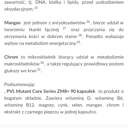
zawartość, tj. DNA, białka i lipidy, przed uszkodzeniem
25
oksydacyjnym.
26
Mangan
jest jednym z antyoksydantów
, bierze udział w
27
tworzeniu tkanki łącznej
oraz przyczynia się do
28
utrzymania kości w dobrym stanie
. Ponadto wykazuje
29
wpływ na metabolizm energetyczny
.
Chrom
to mikroskładnik biorący udział w metabolizmie
30
makroskładników
, a także regulujący prawidłowy poziom
31
glukozy we krwi
.
Podsumowując
, PVL Mutant Core Series ZM8+ 90 kapsułek
to produkt o
bogatym składzie. Zawiera witaminę D, witaminę B6,
witaminę B12, magnez, cynk, selen, mangan, chrom i
ekstrakt z czarnego pieprzu w jednej kapsułce.