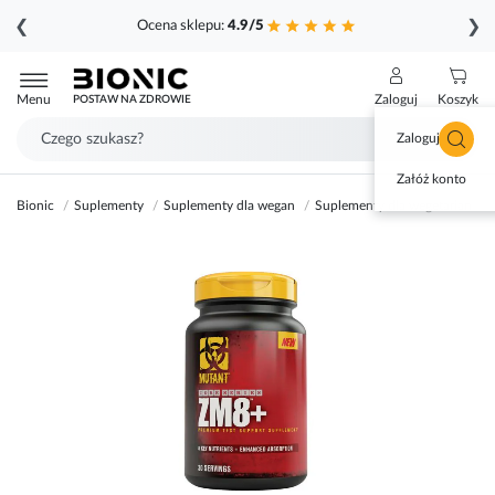
❮
❯
Ocena sklepu:
4.9/5
Przejdź
do
Menu
Zaloguj
Koszyk
POSTAW NA ZDROWIE
treści
Zaloguj się
Załóż konto
Bionic
Suplementy
Suplementy dla wegan
Suplementy dla wegetarian
Przejdź
na
koniec
galerii