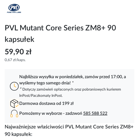
Przejdź
na
początek
galerii
PVL Mutant Core Series ZM8+ 90
kapsułek
59,90 zł
0,67 zł/kaps.
Najbliższa wysyłka w poniedziałek, zamów przed 17:00, a
wyślemy tego samego dnia!
*
*
Dotyczy zamówień opłaconych oraz pobraniowych kurierem
InPost/Paczkomaty InPost.
Darmowa dostawa od 199 zł
Pomożemy w wyborze - zadzwoń
585 588 522
Najważniejsze właściwości PVL Mutant Core Series ZM8+
90 kapsułek
: