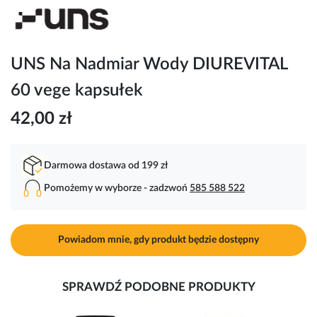
Przejdź
na
początek
galerii
UNS Na Nadmiar Wody DIUREVITAL
60 vege kapsułek
42,00 zł
Darmowa dostawa od 199 zł
Pomożemy w wyborze - zadzwoń
585 588 522
Powiadom mnie, gdy produkt będzie dostępny
SPRAWDŹ PODOBNE PRODUKTY