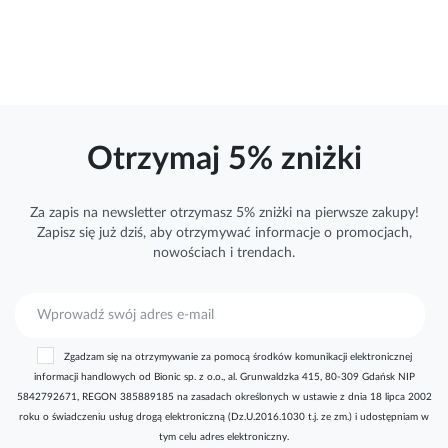
Otrzymaj 5% zniżki
Za zapis na newsletter otrzymasz 5% zniżki na pierwsze zakupy!
Zapisz się już dziś, aby otrzymywać
informacje
o promocjach,
nowościach i trendach.
S
u
b
Zgadzam się na otrzymywanie za pomocą środków komunikacji elektronicznej
s
informacji handlowych od Bionic sp. z o.o., al. Grunwaldzka 415, 80-309 Gdańsk NIP
k
5842792671, REGON 385889185 na zasadach określonych w ustawie z dnia 18 lipca 2002
r
roku o świadczeniu usług drogą elektroniczną (Dz.U.2016.1030 t.j. ze zm.) i udostępniam w
y
tym celu adres elektroniczny.
b