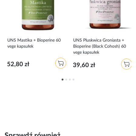
0
UNS Mastika + Bioperine 60
UNS Pluskwica Groniasta +
vege kapsułek
Bioperine (Black Cohosh) 60
vege kapsułek
52,80 zł
39,60 zł
Sprawdź również