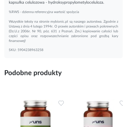
kapsułka celulozowa - hydroksypropylometyloceluloza.
%RWS - dzienna referencyjna wartość spożycia
Wszystkie teksty na stronie mybionic.pl są naszego autorstwa. Zgodnie z
Ustawą z dnia 4 lutego 1994r. O prawie autorskim i prawach pokrewnych
(Dz.U.z 2006r. Nr 90, póz. 631 z Poznań. Zm.) kopiowanie całości lub
części opisu oraz rozpowszechnianie zabronione pod groźbą kary
finansowej!
SKU:
5904238963258
Podobne produkty
Dodaj do ulubionych
Dodaj do ulubionych
D