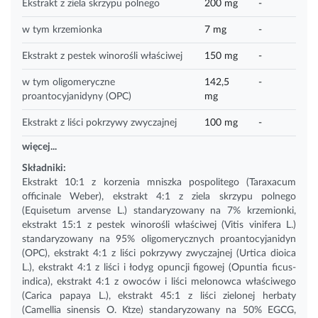
Ekstrakt z ziela skrzypu polnego
200 mg
-
w tym krzemionka
7 mg
-
Ekstrakt z pestek winorośli właściwej
150 mg
-
w tym oligomeryczne
142,5
-
proantocyjanidyny (OPC)
mg
Ekstrakt z liści pokrzywy zwyczajnej
100 mg
-
więcej...
Składniki:
Ekstrakt 10:1 z korzenia mniszka pospolitego (Taraxacum
officinale Weber), ekstrakt 4:1 z ziela skrzypu polnego
(Equisetum arvense L.) standaryzowany na 7% krzemionki,
ekstrakt 15:1 z pestek winorośli właściwej (Vitis vinifera L.)
standaryzowany na 95% oligomerycznych proantocyjanidyn
(
OPC
), ekstrakt 4:1 z liści pokrzywy zwyczajnej (Urtica dioica
L.), ekstrakt 4:1 z liści i łodyg opuncji figowej (Opuntia ficus-
indica), ekstrakt 4:1 z owoców i liści melonowca właściwego
(Carica papaya L.), ekstrakt 45:1 z liści zielonej herbaty
(Camellia sinensis O. Ktze) standaryzowany na 50% EGCG,