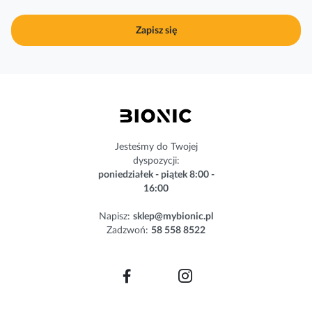
u
j
Zapisz się
n
a
s
z
n
e
w
s
Jesteśmy do Twojej
l
dyspozycji:
e
poniedziałek - piątek 8:00 -
t
16:00
t
e
Napisz:
sklep@mybionic.pl
r
Zadzwoń:
58 558 8522
: