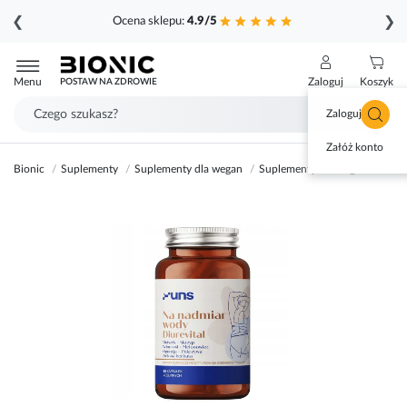
❮
❯
Ocena sklepu:
4.9/5
Przejdź
do
Menu
Zaloguj
Koszyk
POSTAW NA ZDROWIE
treści
Zaloguj się
Załóż konto
Bionic
Suplementy
Suplementy dla wegan
Suplementy dla wegetarian
Przejdź
na
koniec
galerii