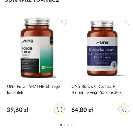
Dodaj do ulubionych
Dodaj do ulubionych
D
UNS Folian 5-MTHF 60 vege
UNS Borówka Czarna +
kapsułek
Bioperine vege 60 kapsułek
39,60 zł
64,80 zł