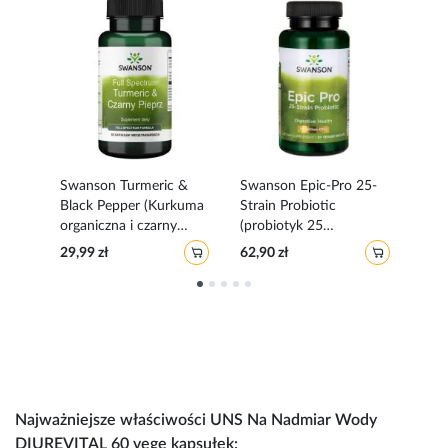
gae
Swanson Turmeric &
Swanson Epic-Pro 25-
Jar
Black Pepper (Kurkuma
Strain Probiotic
Ash
organiczna i czarny
(probiotyk 25
120
pieprz) 60 kapsułek
szczepów) 30 kapsułek
weg
29,99 zł
62,90 zł
107,
wegańskich
wegańskich
Najważniejsze właściwości UNS Na Nadmiar Wody
DIUREVITAL 60 vege kapsułek: