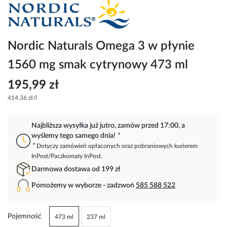
Przejdź
na
początek
galerii
Nordic Naturals Omega 3 w płynie
1560 mg smak cytrynowy 473 ml
195,99 zł
414,36 zł/l
Najbliższa wysyłka już jutro, zamów przed 17:00, a
wyślemy tego samego dnia!
*
*
Dotyczy zamówień opłaconych oraz pobraniowych kurierem
InPost/Paczkomaty InPost.
Darmowa dostawa od 199 zł
Pomożemy w wyborze - zadzwoń
585 588 522
Pojemność
473 ml
237 ml