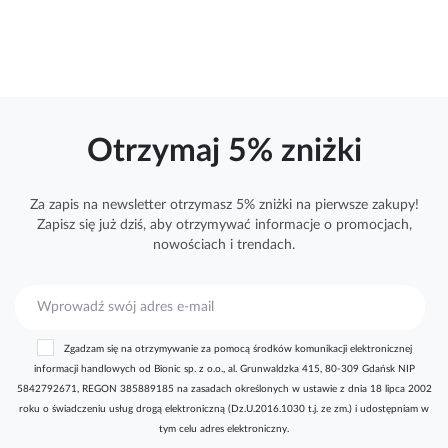
Otrzymaj 5% zniżki
Za zapis na newsletter otrzymasz 5% zniżki na pierwsze zakupy!
Zapisz się już dziś, aby otrzymywać
informacje
o promocjach,
nowościach i trendach.
S
u
b
Zgadzam się na otrzymywanie za pomocą środków komunikacji elektronicznej
s
informacji handlowych od Bionic sp. z o.o., al. Grunwaldzka 415, 80-309 Gdańsk NIP
k
5842792671, REGON 385889185 na zasadach określonych w ustawie z dnia 18 lipca 2002
r
roku o świadczeniu usług drogą elektroniczną (Dz.U.2016.1030 t.j. ze zm.) i udostępniam w
y
tym celu adres elektroniczny.
b