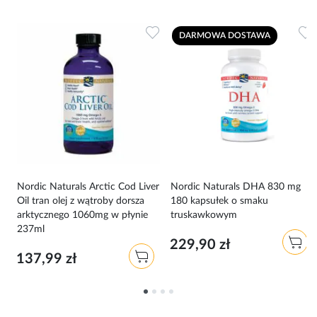
Dodaj do ulubionych
Dodaj do ulubionych
D
DARMOWA DOSTAWA
Nordic Naturals Arctic Cod Liver
Nordic Naturals DHA 830 mg
Oil tran olej z wątroby dorsza
180 kapsułek o smaku
arktycznego 1060mg w płynie
truskawkowym
237ml
229,90 zł
137,99 zł