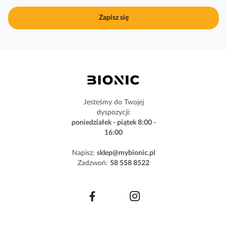
u
j
Zapisz się
n
a
s
z
n
e
w
s
Jesteśmy do Twojej
l
dyspozycji:
e
poniedziałek - piątek 8:00 -
t
16:00
t
e
Napisz:
sklep@mybionic.pl
r
Zadzwoń:
58 558 8522
: