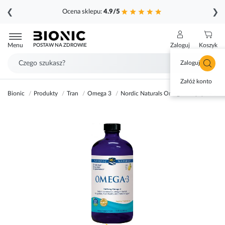
❮
❯
Ocena sklepu:
4.9/5
Przejdź
do
Menu
Zaloguj
Koszyk
POSTAW NA ZDROWIE
treści
Zaloguj się
Załóż konto
Bionic
Produkty
Tran
Omega 3
Nordic Naturals Omega 3 w płynie 15
Przejdź
na
koniec
galerii