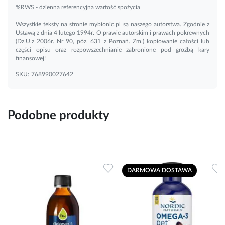
%RWS - dzienna referencyjna wartość spożycia
Wszystkie teksty na stronie mybionic.pl są naszego autorstwa. Zgodnie z
Ustawą z dnia 4 lutego 1994r. O prawie autorskim i prawach pokrewnych
(Dz.U.z 2006r. Nr 90, póz. 631 z Poznań. Zm.) kopiowanie całości lub
części opisu oraz rozpowszechnianie zabronione pod groźbą kary
finansowej!
SKU:
768990027642
Podobne produkty
Dodaj do ulubionych
Dodaj do ulubionych
D
DARMOWA DOSTAWA