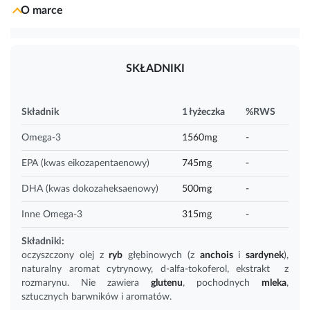
O marce
SKŁADNIKI
Składnik
1 łyżeczka
%RWS
Omega-3
1560mg
-
EPA (kwas eikozapentaenowy)
745mg
-
DHA (kwas dokozaheksaenowy)
500mg
-
Inne Omega-3
315mg
-
Składniki:
oczyszczony olej z
ryb
głębinowych (z
anchois
i
sardynek
),
naturalny aromat cytrynowy, d-alfa-tokoferol, ekstrakt z
rozmarynu. Nie zawiera
glutenu
, pochodnych
mleka
,
sztucznych barwników i aromatów.