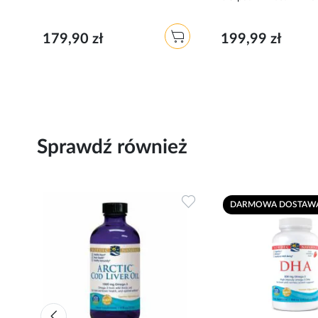
179,90 zł
199,99 zł
Sprawdź również
Dodaj
Dodaj
DARMOWA DOSTAW
do
do
ulubionych
ulubionych