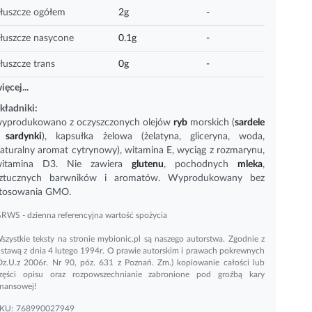
łuszcze ogółem
2g
-
łuszcze nasycone
0.1g
-
łuszcze trans
0g
-
ięcej...
kładniki:
yprodukowano z oczyszczonych olejów
ryb
morskich (
sardele
 sardynki
), kapsułka żelowa (żelatyna, gliceryna, woda,
aturalny aromat cytrynowy), witamina E, wyciąg z rozmarynu,
itamina D3
. Nie zawiera
glutenu
, pochodnych
mleka
,
ztucznych barwników i aromatów. Wyprodukowany bez
tosowania GMO.
RWS - dzienna referencyjna wartość spożycia
szystkie teksty na stronie mybionic.pl są naszego autorstwa. Zgodnie z
stawą z dnia 4 lutego 1994r. O prawie autorskim i prawach pokrewnych
Dz.U.z 2006r. Nr 90, póz. 631 z Poznań. Zm.) kopiowanie całości lub
zęści opisu oraz rozpowszechnianie zabronione pod groźbą kary
inansowej!
KU:
768990027949