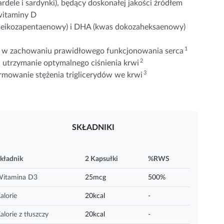
ardele i sardynki), będący doskonałej jakości źródłem
witaminy D
 eikozapentaenowy) i DHA (kwas dokozaheksaenowy)
1
ał w zachowaniu prawidłowego funkcjonowania serca
2
utrzymanie optymalnego ciśnienia krwi
3
mowanie stężenia triglicerydów we krwi
SKŁADNIKI
kładnik
2 Kapsułki
%RWS
itamina D3
25mcg
500%
alorie
20kcal
-
alorie z tłuszczy
20kcal
-