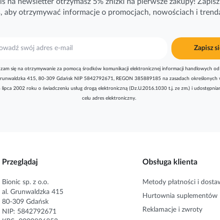
is na newsletter otrzymasz 5% zniżki na pierwsze zakupy! Zapisz 
ś, aby otrzymywać
informacje
o promocjach, nowościach i trend
Zapisz si
zam się na otrzymywanie za pomocą środków komunikacji elektronicznej informacji handlowych od 
l. Grunwaldzka 415, 80-309 Gdańsk NIP 5842792671, REGON 385889185 na zasadach określonych 
8 lipca 2002 roku o świadczeniu usług drogą elektroniczną (Dz.U.2016.1030 t.j. ze zm.) i udostępni
celu adres elektroniczny.
Przeglądaj
Obsługa klienta
Bionic sp. z o.o.
Metody płatności i dosta
al. Grunwaldzka 415
Hurtownia suplementów
80-309 Gdańsk
Reklamacje i zwroty
NIP: 5842792671