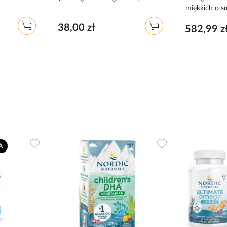
miękkich o 
38,00 zł
582,99 z
Dodaj
Dodaj
A
do
do
ulubionych
ulubionych