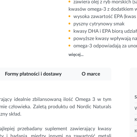
zawiera olej z ryb morskich (s
kwasów omega-3 z dodatkiem 
wysoka zawartość EPA (kwas
pyszny cytrynowy smak
kwasy DHA i EPA biorą udzi
powyższe kwasy wpływają na 
omega-3 odpowiadają za unor
więcej...
Formy płatności i dostawy
O marce
S
ający idealnie zbilansowaną ilość Omega 3
w tym
mie człowieka. Zaletą produktu od Nordic Naturals
W
zny skład.
K
ajlepiej przebadany suplement zawierający kwasy
K
ty i badania, między innymi na zawartość metali