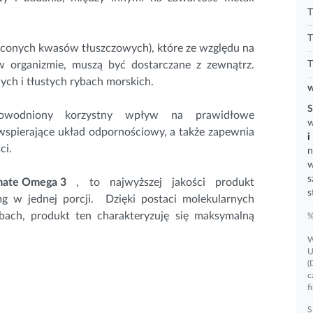
T
T
conych kwasów tłuszczowych), które ze względu na
 organizmie, muszą być dostarczane z zewnątrz.
T
wych i tłustych rybach morskich.
w
S
wodniony korzystny wpływ na prawidłowe
w
wspierające układ odpornościowy, a także zapewnia
i
ci
.
n
w
s
imate Omega 3
, to najwyższej jakości produkt
s
 w jednej porcji. Dzięki postaci molekularnych
ybach, produkt ten charakteryzuję się maksymalną
%
W
U
(
c
f
S