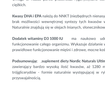
ciężkich.
Kwasy DHA i EPA
należą do NNKT (niezbędnych nienasy
brak możliwości wewnętrznej syntezy tych kwasów w
Naturalnie znajdują się w olejach lnianych, słoneczniko
Dodatek witaminy D3 1000 IU
ma naukowo udo
funkcjonowanie całego organizmu. Wykazuje działanie 
prawidłowe funkcjonowanie mięśni i zdrowe, mocne
koś
Podsumowując
,
suplement diety Nordic Naturals Ult
zawierający bardzo wysoką ilość kwasów, aż 1280 mg
trójglicerydów - formie naturalnie występującej w r
przyswajalnością.