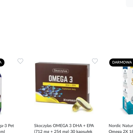
Dodaj
Dodaj
A
DARMOWA 
do
do
ulubionych
ulubionych
a-3 Pet
Skoczylas OMEGA 3 DHA + EPA
Nordic Natur
 ml
(712 mg + 254 mg) 30 kapsułek
Omega 2X 18