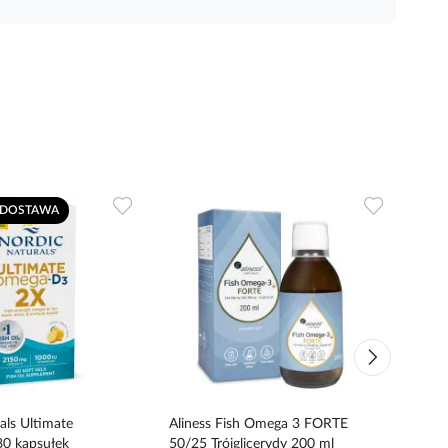
Dodaj
Dodaj
DOSTAWA
do
do
ulubionych
ulubionyc
als Ultimate
Aliness Fish Omega 3 FORTE
Alin
0 kapsułek
50/25 Trójglicerydy 200 ml
Trój