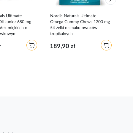
als Ultimate
Nordic Naturals Ultimate
Nord
il Junior 680 mg
Omega Gummy Chews 1200 mg
Ome
ułek miękkich o
54 żelki o smaku owoców
sma
kawkowym
tropikalnych
314
ł
189,90 zł