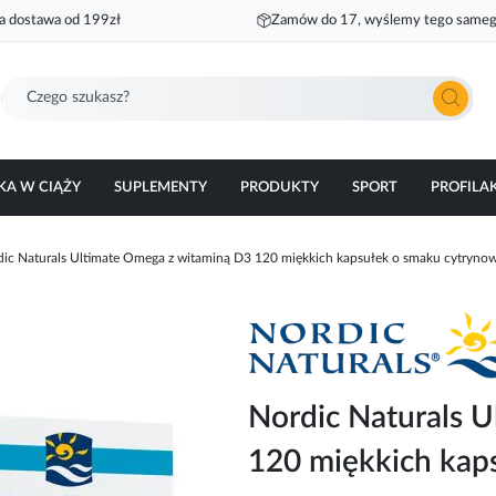
 dostawa od 199zł
Zamów do 17, wyślemy tego sameg
Szukaj
KA W CIĄŻY
SUPLEMENTY
PRODUKTY
SPORT
PROFILA
dic Naturals Ultimate Omega z witaminą D3 120 miękkich kapsułek o smaku cytryn
Nordic Naturals 
120 miękkich kap