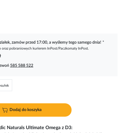
ziałek, zamów przed 17:00, a wyślemy tego samego dnia!
*
oraz pobraniowych kurierem InPost/Paczkomaty InPost.
ł
dzwoń
585 588 522
psułek
Dodaj do koszyka
dic Naturals Ultimate Omega z D3: