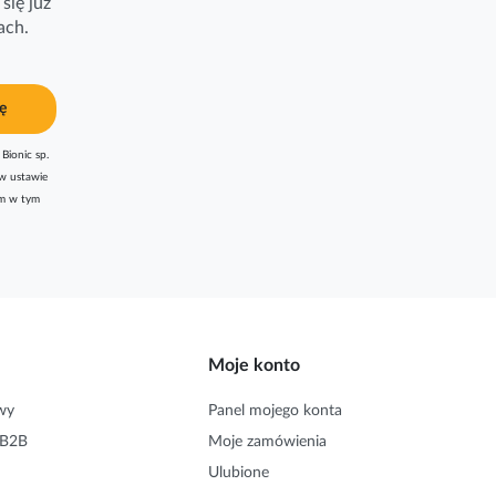
się już
ach.
ę
Bionic sp.
w ustawie
am w tym
Moje konto
wy
Panel mojego konta
 B2B
Moje zamówienia
Ulubione