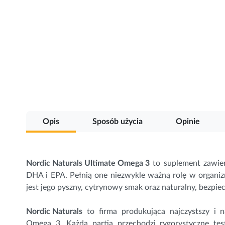
Przejdź
na
początek
galerii
Opis
Sposób użycia
Opinie
Nordic Naturals Ultimate
Omega 3
to suplement zawier
DHA i EPA.
Pełnią one niezwykle ważną rolę w organiz
jest jego pyszny, cytrynowy smak oraz naturalny, bezpiec
Nordic Naturals
to firma produkująca najczystszy i n
Omega 3. Każda partia przechodzi rygorystyczne tes