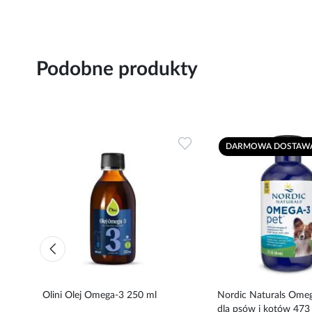
Podobne produkty
Dodaj
Dodaj
DARMOWA DOSTAW
do
do
ulubionych
ulubionych
Olini Olej Omega-3 250 ml
Nordic Naturals Omeg
dla psów i kotów 473