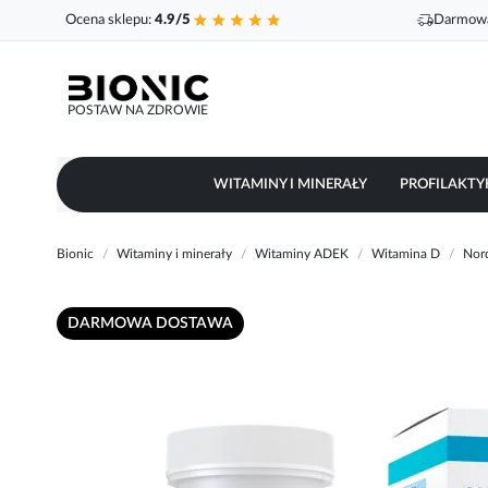
Ocena sklepu:
4.9/5
Darmowa
POSTAW NA ZDROWIE
WITAMINY I MINERAŁY
PROFILAKTY
Bionic
Witaminy i minerały
Witaminy ADEK
Witamina D
Nor
Przejdź
DARMOWA DOSTAWA
na
koniec
galerii