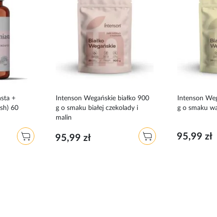
do
do
ulubionych
ulubionych
sta +
Intenson Wegańskie białko 900
Intenson Weg
sh) 60
g o smaku białej czekolady i
g o smaku w
malin
95,99 zł
95,99 zł