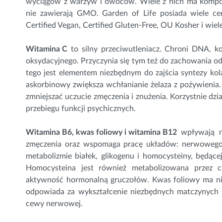
wyciągów z warzyw i owoców. Wiele z nich ma kompozy
nie zawierają GMO. Garden of Life posiada wiele cer
Certified Vegan, Certified Gluten-Free, OU Kosher i wiel
Witamina C
to silny przeciwutleniacz. Chroni DNA, ko
oksydacyjnego. Przyczynia się tym też do zachowania 
tego jest elementem niezbędnym do zajścia syntezy kol
askorbinowy zwiększa wchłanianie żelaza z pożywienia
zmniejszać uczucie zmęczenia i znużenia. Korzystnie dz
przebiegu funkcji psychicznych.
Witamina B6
, kwas foliowy i
witamina B12
wpływają n
zmęczenia oraz wspomaga pracę układów: nerwowego i
metabolizmie białek, glikogenu i homocysteiny, będąc
Homocysteina jest również metabolizowana przez c
aktywność hormonalną gruczołów. Kwas foliowy ma nie
odpowiada za wykształcenie niezbędnych matczynych t
cewy nerwowej.