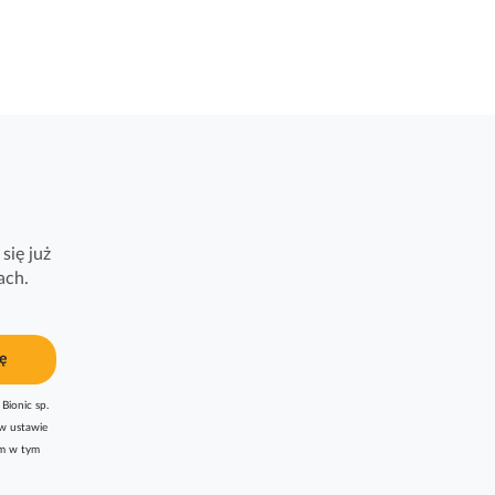
się już
ach.
ę
Bionic sp.
w ustawie
am w tym