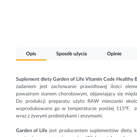
Przejdź
na
początek
galerii
Opis
Sposób użycia
Opinie
Suplement diety Garden of Life Vitamin Code Healthy 
zadaniem jest zachowanie prawidłowej ilości elem
poważnym stanem chorobowym, objawiający się między 
Do produkcji preparatu użyto RAW mieszanki ekol
wyprodukowano go w temperaturze poniżej 115ºF, z
wraz z żywymi probiotykami i enzymami.
Garden of Life
jest producentem suplementów diety, k