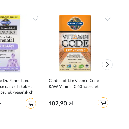
Dodaj
Dodaj
do
do
ulubionych
ulubionyc
fe Dr. Formulated
Garden of Life Vitamin Code
Vit
ce daily dla kobiet
RAW Vitamin C 60 kapsułek
120 
apsułek wegańskich
107,90 zł
189
ł