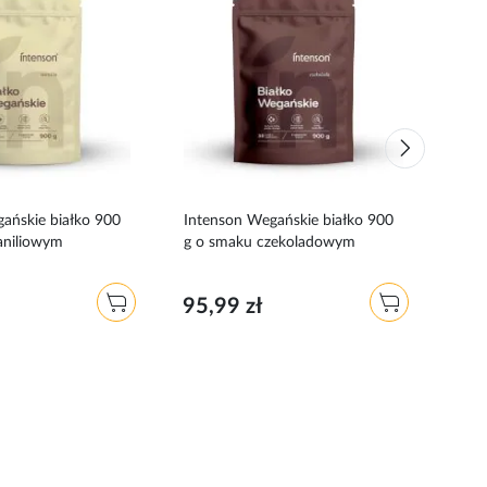
do
do
ulubionych
ulubionyc
ańskie białko 900
Intenson Wegańskie białko 900
Inte
aniliowym
g o smaku czekoladowym
g o 
95,99 zł
35,