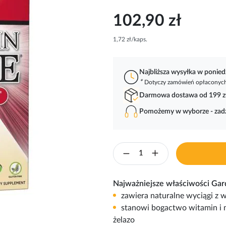
102,90 zł
1,72 zł/kaps.
Najbliższa wysyłka w ponied
*
Dotyczy zamówień opłaconych 
Darmowa dostawa od 199 z
Pomożemy w wyborze - za
Najważniejsze właściwości Gard
zawiera naturalne wyciągi 
stanowi bogactwo witamin i m
żelazo