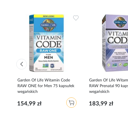
Dodaj
Dodaj
do
do
ulubionych
ulubionych
Garden Of Life Witamin Code
Garden Of Life Wita
ek
RAW ONE for Men 75 kapsułek
RAW Prenatal 90 kap
wegańskich
wegańskich
154,99 zł
183,99 zł