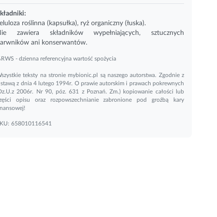
kładniki:
eluloza roślinna (kapsułka), ryż organiczny (łuska).
ie zawiera składników wypełniających, sztucznych
arwników ani konserwantów.
RWS - dzienna referencyjna wartość spożycia
szystkie teksty na stronie mybionic.pl są naszego autorstwa. Zgodnie z
stawą z dnia 4 lutego 1994r. O prawie autorskim i prawach pokrewnych
Dz.U.z 2006r. Nr 90, póz. 631 z Poznań. Zm.) kopiowanie całości lub
zęści opisu oraz rozpowszechnianie zabronione pod groźbą kary
inansowej!
KU:
658010116541