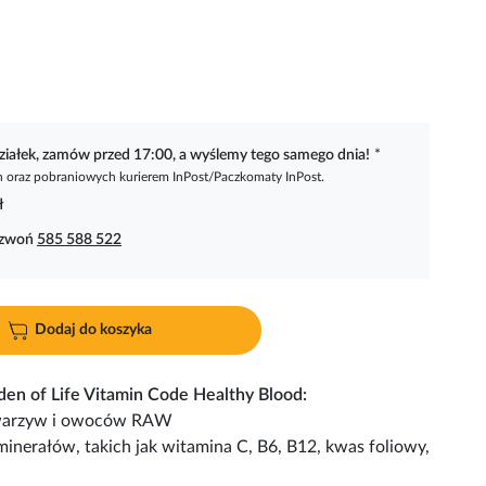
ziałek, zamów przed 17:00, a wyślemy tego samego dnia!
*
oraz pobraniowych kurierem InPost/Paczkomaty InPost.
ł
dzwoń
585 588 522
Dodaj do koszyka
en of Life Vitamin Code Healthy Blood:
z warzyw i owoców RAW
inerałów, takich jak witamina C, B6, B12, kwas foliowy,