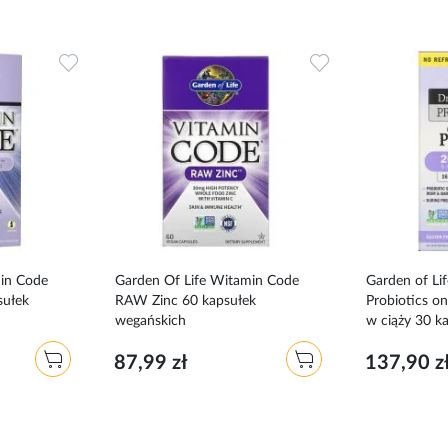
Dodaj
Dodaj
do
do
ulubionych
ulubionych
min Code
Garden Of Life Witamin Code
Garden of Li
sułek
RAW Zinc 60 kapsułek
Probiotics on
wegańskich
w ciąży 30 k
87,99 zł
137,90 z