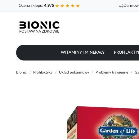
Ocena sklepu:
4.9/5
Darmowa
POSTAW NA ZDROWIE
WITAMINY I MINERAŁY
PROFILAKTY
Bionic
Profilaktyka
Układ pokarmowy
Problemy trawienne
Ga
Przejdź
na
koniec
galerii