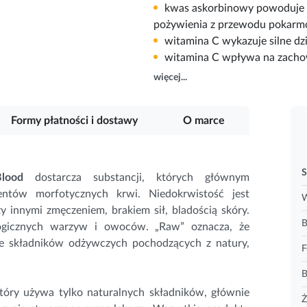
kwas askorbinowy powoduje e
pożywienia z przewodu pokarm
witamina C wykazuje silne dz
witamina C wpływa na zacho
więcej...
Formy płatności i dostawy
O marce
S
Blood
dostarcza substancji, których głównym
entów morfotycznych krwi. Niedokrwistość jest
W
innymi zmęczeniem, brakiem sił, bladością skóry.
ogicznych warzyw i owoców. „Raw” oznacza, że
e składników odżywczych pochodzących z natury,
F
tóry używa tylko naturalnych składników, głównie
Ż