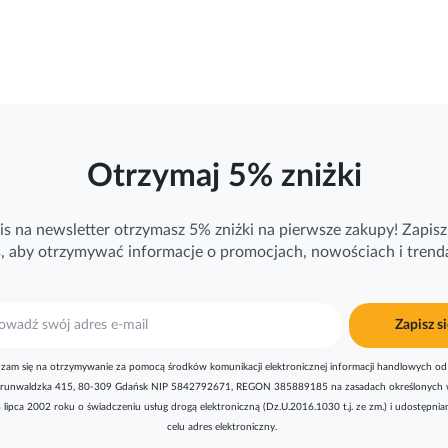
Otrzymaj 5% zniżki
is na newsletter otrzymasz 5% zniżki na pierwsze zakupy! Zapisz 
ś, aby otrzymywać
informacje
o promocjach, nowościach i trend
Zapisz si
zam się na otrzymywanie za pomocą środków komunikacji elektronicznej informacji handlowych od 
l. Grunwaldzka 415, 80-309 Gdańsk NIP 5842792671, REGON 385889185 na zasadach określonych 
8 lipca 2002 roku o świadczeniu usług drogą elektroniczną (Dz.U.2016.1030 t.j. ze zm.) i udostępni
celu adres elektroniczny.