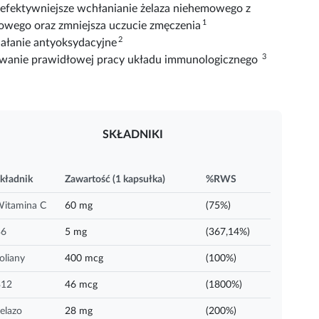
fektywniejsze wchłanianie żelaza niehemowego z
1
owego oraz zmniejsza uczucie zmęczenia
2
iałanie antyoksydacyjne
3
wanie prawidłowej pracy układu immunologicznego
SKŁADNIKI
kładnik
Zawartość (1 kapsułka)
%RWS
itamina C
60 mg
(75%)
B6
5 mg
(367,14%)
oliany
400 mcg
(100%)
B12
46 mcg
(1800%)
elazo
28 mg
(200%)