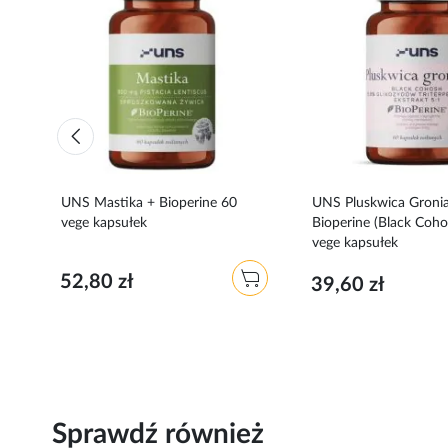
do
do
ulubionych
ulubionych
0
UNS Mastika + Bioperine 60
UNS Pluskwica Gronia
vege kapsułek
Bioperine (Black Coho
vege kapsułek
52,80 zł
39,60 zł
Sprawdź również