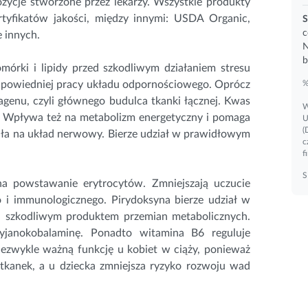
cje stworzone przez lekarzy. Wszystkie produkty
tyfikatów jakości, między innymi: USDA Organic,
S
c
e innych.
N
b
mórki i lipidy przed szkodliwym działaniem stresu
odpowiedniej pracy układu odpornościowego. Oprócz
%
agenu, czyli głównego budulca tkanki łącznej. Kwas
W
. Wpływa też na metabolizm energetyczny i pomaga
U
(
iała na układ nerwowy. Bierze udział w prawidłowym
c
f
S
a powstawanie erytrocytów. Zmniejszają uczucie
 immunologicznego. Pirydoksyna bierze udział w
ej szkodliwym produktem przemian metabolicznych.
yjanokobalaminę. Ponadto witamina B6 reguluje
zwykle ważną funkcję u kobiet w ciąży, ponieważ
kanek, a u dziecka zmniejsza ryzyko rozwoju wad