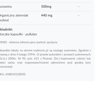
urawina
500mg
-
rganiczny ziemniak
440 mg
-
bulwa)
kładniki:
toczka kapsułki - pullulan
RWS - dzienna referencyjna wartość spożycia
szystkie teksty na stronie mybionic.pl są naszego autorstwa. Zgodnie z
stawą z dnia 4 lutego 1994r. O prawie autorskim i prawach pokrewnych
Dz.U.z 2006r. Nr 90, póz. 631 z Poznań. Zm.) kopiowanie całości lub
zęści opisu oraz rozpowszechnianie zabronione pod groźbą kary
inansowej!
KU:
658010120050