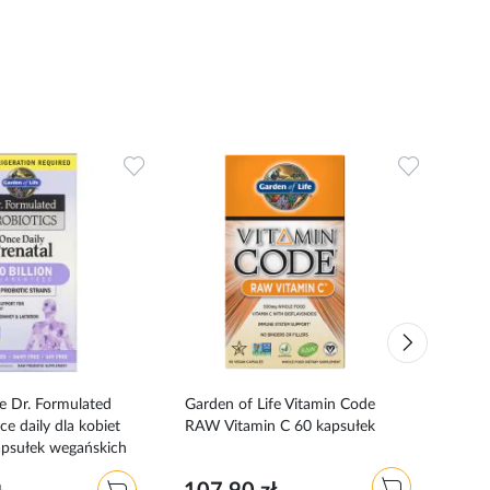
Dodaj
Dodaj
do
do
ulubionych
ulubionyc
fe Dr. Formulated
Garden of Life Vitamin Code
Vit
ce daily dla kobiet
RAW Vitamin C 60 kapsułek
120 
apsułek wegańskich