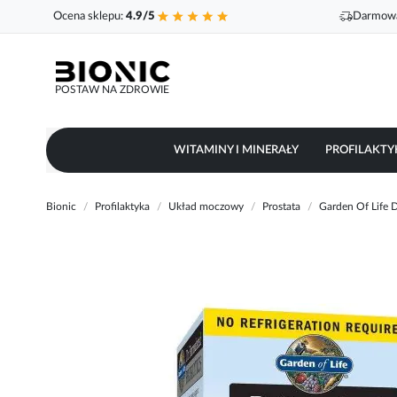
Ocena sklepu:
4.9/5
Darmowa
POSTAW NA ZDROWIE
WITAMINY I MINERAŁY
PROFILAKTY
Bionic
Profilaktyka
Układ moczowy
Prostata
Garden Of Life D
Przejdź
na
koniec
galerii