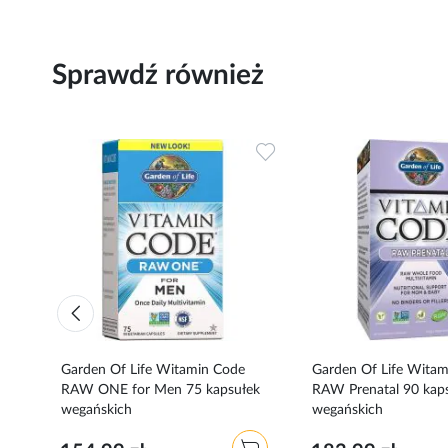
Sprawdź również
Dodaj
Dodaj
do
do
ulubionych
ulubionych
Garden Of Life Witamin Code
Garden Of Life Wita
ek
RAW ONE for Men 75 kapsułek
RAW Prenatal 90 kap
wegańskich
wegańskich