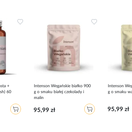
Dodaj
Dodaj
do
do
ulubionych
ulubionych
sta +
Intenson Wegańskie białko 900
Intenson Weg
sh) 60
g o smaku białej czekolady i
g o smaku w
malin
95,99 zł
95,99 zł