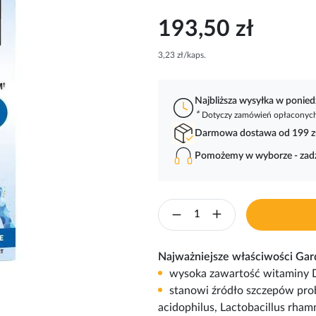
193,50 zł
3,23 zł/kaps.
Najbliższa wysyłka w ponied
*
Dotyczy zamówień opłaconych 
Darmowa dostawa od 199 z
Pomożemy w wyborze - za
Najważniejsze właściwości Gard
wysoka zawartość witaminy 
stanowi źródło szczepów prob
acidophilus, Lactobacillus rhamn