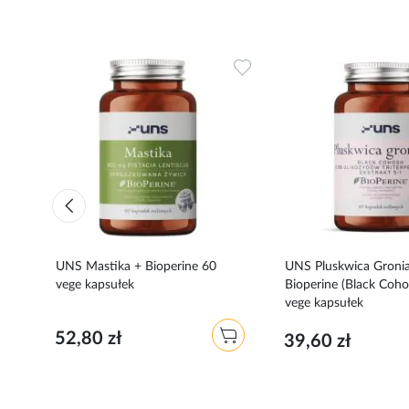
Dodaj
Dodaj
do
do
ulubionych
ulubionych
0
UNS Mastika + Bioperine 60
UNS Pluskwica Gronia
vege kapsułek
Bioperine (Black Coho
vege kapsułek
52,80 zł
39,60 zł