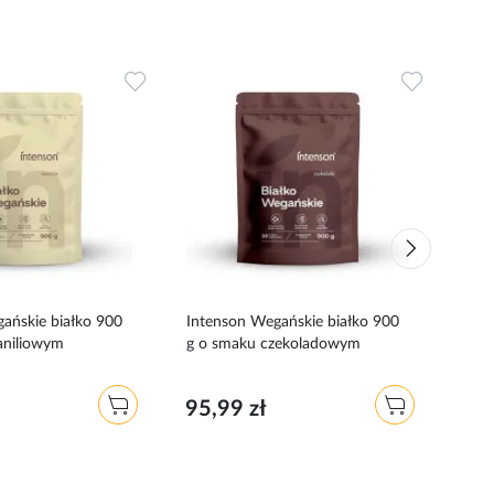
Dodaj
Dodaj
do
do
ulubionych
ulubionyc
ańskie białko 900
Intenson Wegańskie białko 900
Inte
aniliowym
g o smaku czekoladowym
g o 
95,99 zł
35,