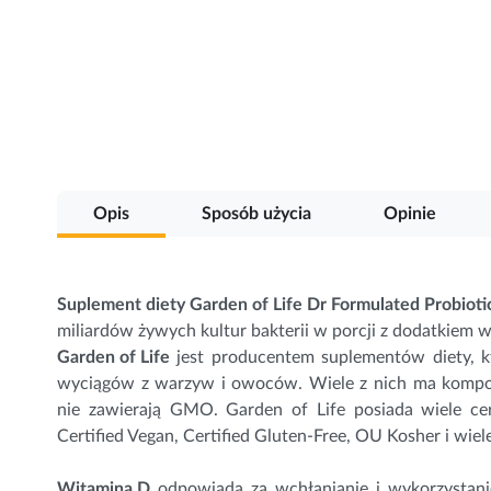
Przejdź
na
początek
galerii
Opis
Sposób użycia
Opinie
Suplement diety Garden of Life Dr Formulated Probioti
miliardów żywych kultur bakterii w porcji z dodatkiem 
Garden of Life
jest producentem suplementów diety, k
wyciągów z warzyw i owoców. Wiele z nich ma kompozy
nie zawierają GMO. Garden of Life posiada wiele cer
Certified Vegan, Certified Gluten-Free, OU Kosher i wiel
Witamina D
odpowiada za wchłanianie i wykorzystan