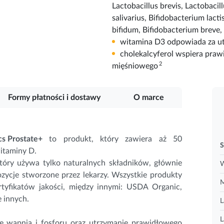
Lactobacillus brevis, Lactobacil
salivarius, Bifidobacterium lacti
bifidum, Bifidobacterium breve,
witamina D3 odpowiada za ut
cholekalcyferol wspiera pra
2
mięśniowego
Formy płatności i dostawy
O marce
cs Prostate+
to produkt, który zawiera aż 50
S
witaminy D.
tóry używa tylko naturalnych składników, głównie
W
cje stworzone przez lekarzy. Wszystkie produkty
M
tyfikatów jakości, między innymi: USDA Organic,
e innych.
L
L
ie
wapnia
i fosforu oraz utrzymanie prawidłowego