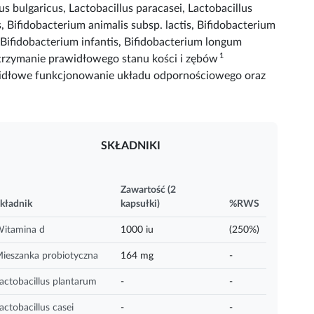
lus bulgaricus, Lactobacillus paracasei, Lactobacillus
s, Bifidobacterium animalis subsp. lactis, Bifidobacterium
 Bifidobacterium infantis, Bifidobacterium longum
1
rzymanie prawidłowego stanu kości i zębów
widłowe funkcjonowanie układu odpornościowego oraz
SKŁADNIKI
Zawartość (2
kładnik
kapsułki)
%RWS
itamina d
1000 iu
(250%)
ieszanka probiotyczna
164 mg
-
actobacillus plantarum
-
-
actobacillus casei
-
-