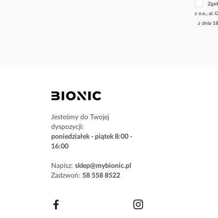
Zgad
s
z o.o., a
k
z dnia 1
r
y
b
u
j
n
a
s
z
n
Jesteśmy do Twojej
e
dyspozycji:
w
poniedziałek - piątek 8:00 -
s
16:00
l
e
Napisz:
sklep@mybionic.pl
t
Zadzwoń:
58 558 8522
t
e
r
: