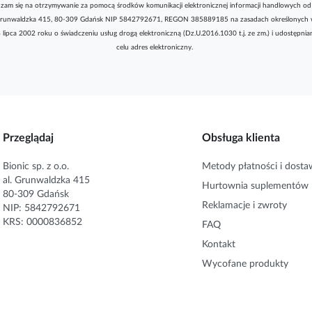
zam się na otrzymywanie za pomocą środków komunikacji elektronicznej informacji handlowych od 
l. Grunwaldzka 415, 80-309 Gdańsk NIP 5842792671, REGON 385889185 na zasadach określonych 
8 lipca 2002 roku o świadczeniu usług drogą elektroniczną (Dz.U.2016.1030 t.j. ze zm.) i udostępni
celu adres elektroniczny.
Przeglądaj
Obsługa klienta
Bionic sp. z o.o.
Metody płatności i dosta
al. Grunwaldzka 415
Hurtownia suplementów
80-309 Gdańsk
Reklamacje i zwroty
NIP: 5842792671
KRS: 0000836852
FAQ
Kontakt
Wycofane produkty