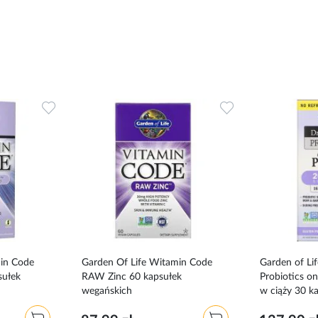
Dodaj
Dodaj
do
do
ulubionych
ulubionych
min Code
Garden Of Life Witamin Code
Garden of Li
sułek
RAW Zinc 60 kapsułek
Probiotics on
wegańskich
w ciąży 30 k