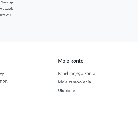
Bionic sp.
w ustawie
am w tym
Moje konto
wy
Panel mojego konta
 B2B
Moje zamówienia
Ulubione