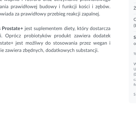
mania prawidłowej budowy i funkcji
kości
i zębów.
Ż
wiada za prawidłowy przebieg reakcji zapalnej.
O
(
s Prostate+
jest suplementem diety, który dostarcza
ji. Oprócz probiotyków produkt zawiera dodatek
S
state+ jest możliwy do stosowania przez wegan i
o
nie zawiera zbędnych, dodatkowych substancji.
%
W
U
(
c
f
S