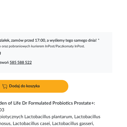
ziałek, zamów przed 17:00, a wyślemy tego samego dnia!
*
oraz pobraniowych kurierem InPost/Paczkomaty InPost.
ł
dzwoń
585 588 522
Dodaj do koszyka
en of Life Dr Formulated Probiotics Prostate+:
D3
iotycznych Lactobacillus plantarum, Lactobacillus
osus, Lactobacillus casei, Lactobacillus gasseri,