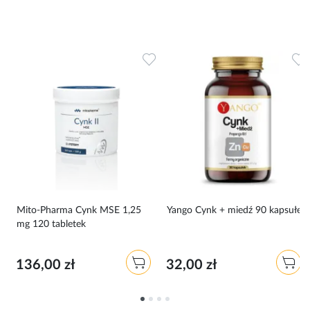
Dodaj do ulubionych
Dodaj do ulubionych
D
Mito-Pharma Cynk MSE 1,25
Yango Cynk + miedź 90 kapsułek
mg 120 tabletek
136,00 zł
32,00 zł