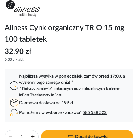
Przejdź
na
początek
galerii
Aliness Cynk organiczny TRIO 15 mg
100 tabletek
32,90 zł
0,33 zł/tabl.
Najbliższa wysyłka w poniedziałek, zamów przed 17:00, a
wyślemy tego samego dnia!
*
*
Dotyczy zamówień opłaconych oraz pobraniowych kurierem
InPost/Paczkomaty InPost.
Darmowa dostawa od 199 zł
Pomożemy w wyborze - zadzwoń
585 588 522
Dodaj do koszyka