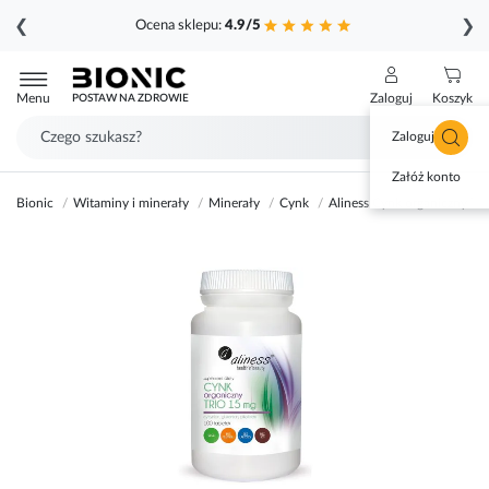
❮
❯
Ocena sklepu:
4.9/5
Przejdź
do
Menu
Zaloguj
Koszyk
POSTAW NA ZDROWIE
treści
Zaloguj się
Załóż konto
Bionic
Witaminy i minerały
Minerały
Cynk
Aliness Cynk organiczny TR
Przejdź
na
koniec
galerii