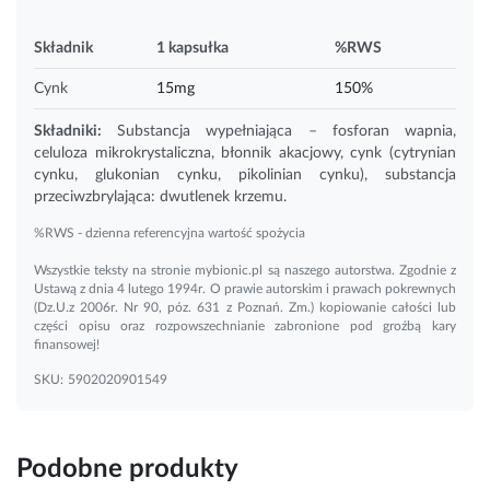
Składnik
1 kapsułka
%RWS
Cynk
15mg
150%
Składniki:
Substancja wypełniająca – fosforan
wapnia
,
celuloza mikrokrystaliczna, błonnik akacjowy, cynk (cytrynian
cynku, glukonian cynku, pikolinian cynku), substancja
przeciwzbrylająca: dwutlenek krzemu.
%RWS - dzienna referencyjna wartość spożycia
Wszystkie teksty na stronie mybionic.pl są naszego autorstwa. Zgodnie z
Ustawą z dnia 4 lutego 1994r. O prawie autorskim i prawach pokrewnych
(Dz.U.z 2006r. Nr 90, póz. 631 z Poznań. Zm.) kopiowanie całości lub
części opisu oraz rozpowszechnianie zabronione pod groźbą kary
finansowej!
SKU:
5902020901549
Podobne produkty