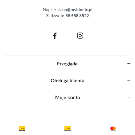
e
Napisz:
sklep@mybionic.pl
r
Zadzwoń:
58 558 8522
:
Przeglądaj
Obsługa klienta
Moje konto