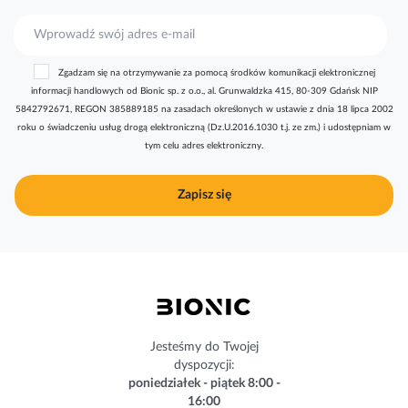
S
u
b
Zgadzam się na otrzymywanie za pomocą środków komunikacji elektronicznej
s
informacji handlowych od Bionic sp. z o.o., al. Grunwaldzka 415, 80-309 Gdańsk NIP
k
5842792671, REGON 385889185 na zasadach określonych w ustawie z dnia 18 lipca 2002
r
roku o świadczeniu usług drogą elektroniczną (Dz.U.2016.1030 t.j. ze zm.) i udostępniam w
y
tym celu adres elektroniczny.
b
u
j
Zapisz się
n
a
s
z
n
e
w
s
Jesteśmy do Twojej
l
dyspozycji:
e
poniedziałek - piątek 8:00 -
t
16:00
t