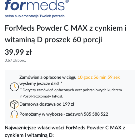
Przejdź
na
początek
galerii
ForMeds Powder C MAX z cynkiem i
witaminą D proszek 60 porcji
39,99 zł
0,67 zł/porc.
Zamówienia opłacone w ciągu
10 godz 56 min 59 sek
wyślemy jeszcze dziś!
*
*
Dotyczy zamówień opłaconych oraz pobraniowych kurierem
InPost/Paczkomaty InPost.
Darmowa dostawa od 199 zł
Pomożemy w wyborze - zadzwoń
585 588 522
Najważniejsze właściwości ForMeds Powder C MAX z
cynkiem i witaminą D: