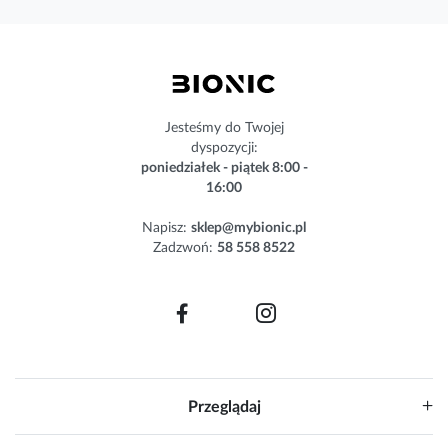
s
z
n
e
w
s
Jesteśmy do Twojej
l
dyspozycji:
e
poniedziałek - piątek 8:00 -
t
16:00
t
e
Napisz:
sklep@mybionic.pl
r
Zadzwoń:
58 558 8522
:
Przeglądaj