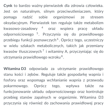
Cynk
to bardzo ważny pierwiastek dla zdrowia człowieka.
Jest on naturalnym, silnym przeciwutleniaczem, który
pomaga radzić sobie organizmowi ze stresem
oksydacyjnym. Pierwiastek ten reguluje także metabolizm
4
kwasowo-zasadowy
oraz wspiera pracę układu
5
odpornościowego
. Przyczynia się do prawidłowego
6
przebiegu funkcji poznawczych
. Oprócz tego, uczestniczy
w wielu szlakach metabolicznych, takich jak przemiany
7
kwasów tłuszczowych
i
witaminy A
, przyczyniając się do
8
utrzymania prawidłowego wzroku
.
Witamina D3
odpowiada za utrzymanie prawidłowego
stanu kości i zębów. Reguluje także gospodarkę wapnia i
fosforu oraz wspomaga wchłanianie wapnia z przewodu
pokarmowego. Oprócz tego, wpływa także na
funkcjonowanie układu odpornościowego oraz kontroluje
przebieg stanów zapalnych w organizmie. Witamina D3
przyczynia się również do zachowania prawidłowej pracy