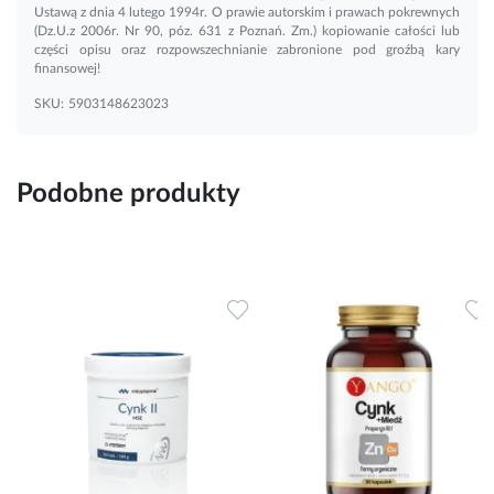
Ustawą z dnia 4 lutego 1994r. O prawie autorskim i prawach pokrewnych
(Dz.U.z 2006r. Nr 90, póz. 631 z Poznań. Zm.) kopiowanie całości lub
części opisu oraz rozpowszechnianie zabronione pod groźbą kary
finansowej!
SKU:
5903148623023
Podobne produkty
Dodaj do ulubionych
Dodaj do ulubionych
D