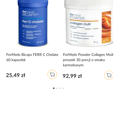
i
ForMeds Bicaps FERR C Chelate
ForMeds Powder Collagen Multi
60 kapsułek
proszek 30 porcji o smaku
karmelowym
25,49 zł
92,99 zł