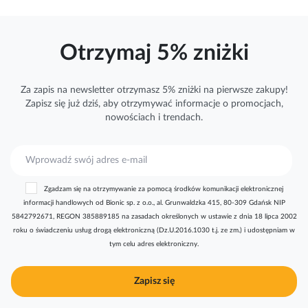
Otrzymaj 5% zniżki
Za zapis na newsletter otrzymasz 5% zniżki na pierwsze zakupy!
Zapisz się już dziś, aby otrzymywać
informacje
o promocjach,
nowościach i trendach.
S
u
b
Zgadzam się na otrzymywanie za pomocą środków komunikacji elektronicznej
s
informacji handlowych od Bionic sp. z o.o., al. Grunwaldzka 415, 80-309 Gdańsk NIP
k
5842792671, REGON 385889185 na zasadach określonych w ustawie z dnia 18 lipca 2002
r
roku o świadczeniu usług drogą elektroniczną (Dz.U.2016.1030 t.j. ze zm.) i udostępniam w
y
tym celu adres elektroniczny.
b
u
j
Zapisz się
n
a