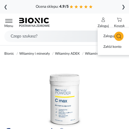
❮
❯
Ocena sklepu:
4.9/5
Przejdź
do
Menu
Zaloguj
Koszyk
POSTAW NA ZDROWIE
treści
Zaloguj się
Załóż konto
Bionic
Witaminy i minerały
Witaminy ADEK
Witamina D
ForMeds Powd
Przejdź
na
koniec
galerii