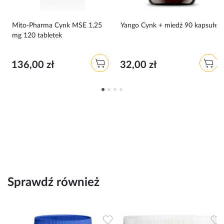
Mito-Pharma Cynk MSE 1,25
Yango Cynk + miedź 90 kapsułek
mg 120 tabletek
136,00 zł
32,00 zł
Sprawdź również
Dodaj do ulubionych
Dodaj do ulubionych
D