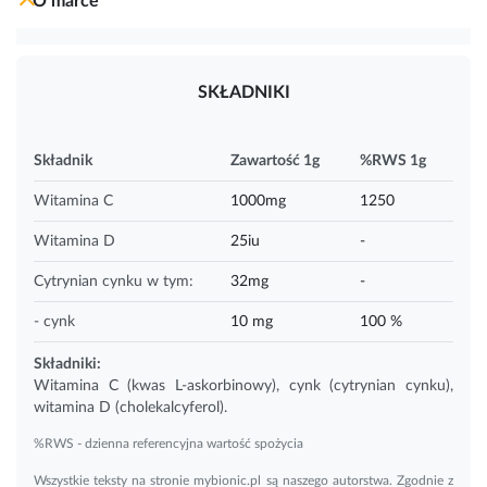
O marce
SKŁADNIKI
Składnik
Zawartość 1g
%RWS 1g
Witamina C
1000mg
1250
Witamina D
25iu
-
Cytrynian cynku w tym:
32mg
-
- cynk
10 mg
100 %
Składniki:
Witamina C (kwas L-askorbinowy), cynk (cytrynian cynku),
witamina D
(cholekalcyferol).
%RWS - dzienna referencyjna wartość spożycia
Wszystkie teksty na stronie mybionic.pl są naszego autorstwa. Zgodnie z