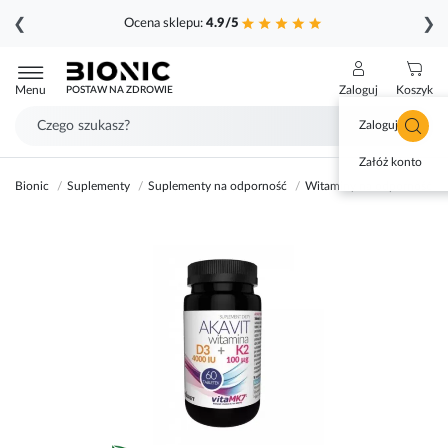
❮
❯
Ocena sklepu:
4.9/5
Przejdź
do
Menu
Zaloguj
Koszyk
POSTAW NA ZDROWIE
treści
Zaloguj się
Załóż konto
Bionic
Suplementy
Suplementy na odporność
Witaminy na odporność
Przejdź
na
koniec
galerii