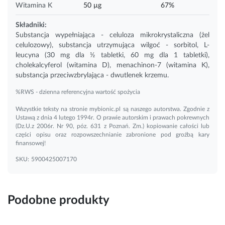
Witamina K
50 µg
67%
Składniki:
Substancja wypełniająca - celuloza mikrokrystaliczna (żel
celulozowy), substancja utrzymująca wilgoć - sorbitol, L-
leucyna (30 mg dla ½ tabletki, 60 mg dla 1 tabletki),
cholekalcyferol (
witamina D
), menachinon-7 (witamina K),
substancja przeciwzbrylająca - dwutlenek krzemu.
%RWS - dzienna referencyjna wartość spożycia
Wszystkie teksty na stronie mybionic.pl są naszego autorstwa. Zgodnie z
Ustawą z dnia 4 lutego 1994r. O prawie autorskim i prawach pokrewnych
(Dz.U.z 2006r. Nr 90, póz. 631 z Poznań. Zm.) kopiowanie całości lub
części opisu oraz rozpowszechnianie zabronione pod groźbą kary
finansowej!
SKU:
5900425007170
Podobne produkty