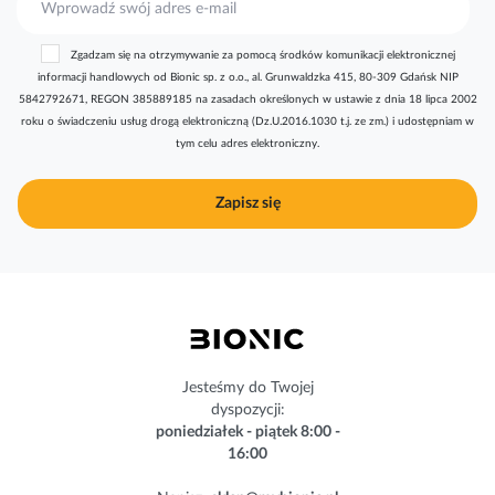
u
b
Zgadzam się na otrzymywanie za pomocą środków komunikacji elektronicznej
s
informacji handlowych od Bionic sp. z o.o., al. Grunwaldzka 415, 80-309 Gdańsk NIP
k
5842792671, REGON 385889185 na zasadach określonych w ustawie z dnia 18 lipca 2002
r
roku o świadczeniu usług drogą elektroniczną (Dz.U.2016.1030 t.j. ze zm.) i udostępniam w
y
tym celu adres elektroniczny.
b
u
j
Zapisz się
n
a
s
z
n
e
w
s
Jesteśmy do Twojej
l
dyspozycji:
e
poniedziałek - piątek 8:00 -
t
16:00
t
e