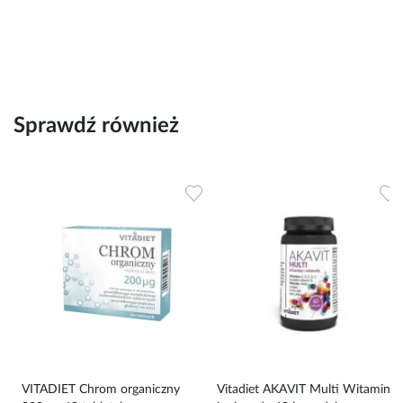
Sprawdź również
Dodaj do ulubionych
Dodaj do ulubionych
D
30
VITADIET Chrom organiczny
Vitadiet AKAVIT Multi Witaminy