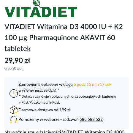
Przejdź
na
początek
galerii
VITADIET Witamina D3 4000 IU + K2
100 µg Pharmaquinone AKAVIT 60
tabletek
29,90 zł
0,50 zł/tabl.
Zamówienia opłacone w ciągu
6 godz 15 min 17 sek
wyślemy jeszcze dziś!
*
*
Dotyczy zamówień opłaconych oraz pobraniowych kurierem
InPost/Paczkomaty InPost.
Darmowa dostawa od 199 zł
Pomożemy w wyborze - zadzwoń
585 588 522
Najważniejsze właściwości VITADIET Witamina D3 4000