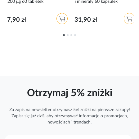
200 μg 60 tabletek
i minerały 60 kapsułek
7,90 zł
31,90 zł
Otrzymaj 5% zniżki
Za zapis na newsletter otrzymasz 5% zniżki na pierwsze zakupy!
Zapisz się już dziś, aby otrzymywać
informacje
o promocjach,
nowościach i trendach.
S