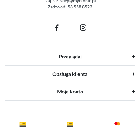
Napisz:
sklep@mybionic.pl
r
Zadzwoń:
58 558 8522
:
Przeglądaj
Obsługa klienta
Moje konto