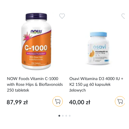
Dodaj do ulubionych
Dodaj do ulubionych
D
00
NOW Foods Vitamin C-1000
Osavi Witamina D3 4000 IU +
with Rose Hips & Bioflavonoids
K2 150 µg 60 kapsułek
250 tabletek
żelowych
87,99 zł
40,00 zł