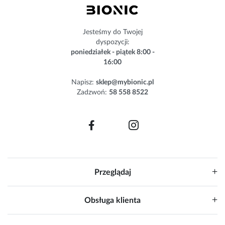
e
w
s
Jesteśmy do Twojej
l
dyspozycji:
e
poniedziałek - piątek 8:00 -
t
16:00
t
e
Napisz:
sklep@mybionic.pl
r
Zadzwoń:
58 558 8522
:
Przeglądaj
Obsługa klienta