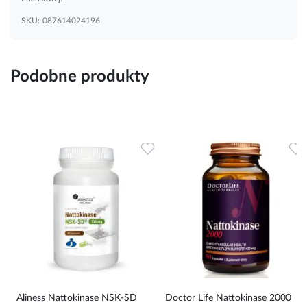
SKU:
087614024196
Podobne produkty
Dodaj do ulubionych
D
Aliness Nattokinase NSK-SD
Doctor Life Nattokinase 2000