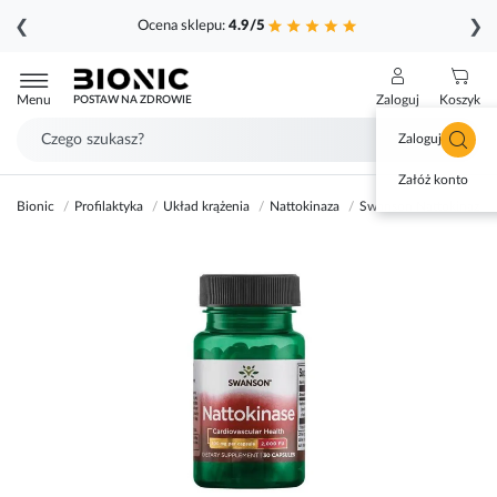
❮
❯
Ocena sklepu:
4.9/5
Przejdź
do
Menu
Zaloguj
Koszyk
POSTAW NA ZDROWIE
treści
Zaloguj się
Załóż konto
Bionic
Profilaktyka
Układ krążenia
Nattokinaza
Swanson Nattokinaza 
Przejdź
na
koniec
galerii