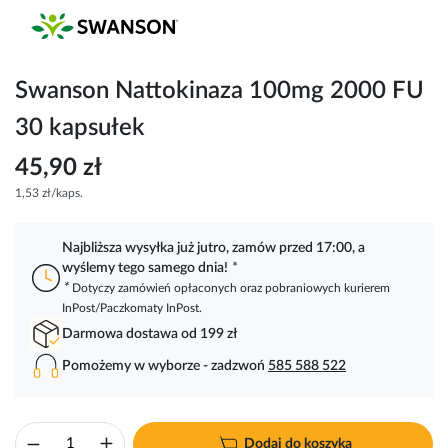
Przejdź
na
początek
galerii
Swanson Nattokinaza 100mg 2000 FU
30 kapsułek
45,90 zł
1,53 zł/kaps.
Najbliższa wysyłka już jutro, zamów przed 17:00, a
wyślemy tego samego dnia!
*
*
Dotyczy zamówień opłaconych oraz pobraniowych kurierem
InPost/Paczkomaty InPost.
Darmowa dostawa od 199 zł
Pomożemy w wyborze - zadzwoń
585 588 522
Dodaj do koszyka