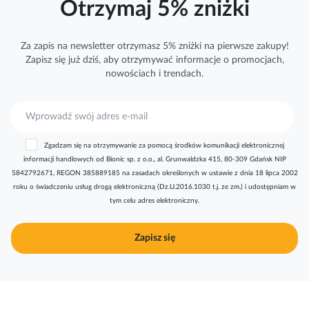
Otrzymaj 5% zniżki
Za zapis na newsletter otrzymasz 5% zniżki na pierwsze zakupy!
Zapisz się już dziś, aby otrzymywać
informacje
o promocjach,
nowościach i trendach.
S
u
b
Zgadzam się na otrzymywanie za pomocą środków komunikacji elektronicznej
s
informacji handlowych od Bionic sp. z o.o., al. Grunwaldzka 415, 80-309 Gdańsk NIP
k
5842792671, REGON 385889185 na zasadach określonych w ustawie z dnia 18 lipca 2002
r
roku o świadczeniu usług drogą elektroniczną (Dz.U.2016.1030 t.j. ze zm.) i udostępniam w
y
tym celu adres elektroniczny.
b
u
j
Zapisz się
n
a
s
z
n