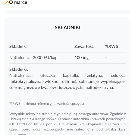
O marce
SKŁADNIKI
Składnik
Zawartość
%RWS
Nattokinaza 2000 FU/kaps.
100 mg
-
Składniki:
Nattokinaza, otoczka kapsułki: żelatyna, celuloza
mikrokrystaliczna (włókno roślinne), substancje wypełniające:
sole magnezowe kwasów tłuszczowych, maltodekstryna.
%RWS - dzienna referencyjna wartość spożycia
Wszystkie teksty na stronie mybionic.pl są naszego autorstwa. Zgodnie z
Ustawą z dnia 4 lutego 1994r. O prawie autorskim i prawach pokrewnych
(Dz.U.z 2006r. Nr 90, póz. 631 z Poznań. Zm.) kopiowanie całości lub
części opisu oraz rozpowszechnianie zabronione pod groźbą kary
finansowej!