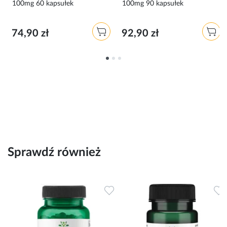
100mg 60 kapsułek
100mg 90 kapsułek
74,90 zł
92,90 zł
Sprawdź również
Dodaj do ulubionych
Dodaj do ulubionych
D