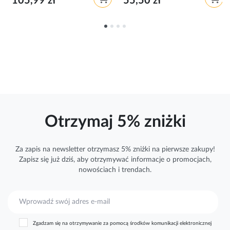
105,99 zł
55,50 zł
Otrzymaj 5% zniżki
Za zapis na newsletter otrzymasz 5% zniżki na pierwsze zakupy!
Zapisz się już dziś, aby otrzymywać
informacje
o promocjach,
nowościach i trendach.
S
u
b
Zgadzam się na otrzymywanie za pomocą środków komunikacji elektronicznej
s