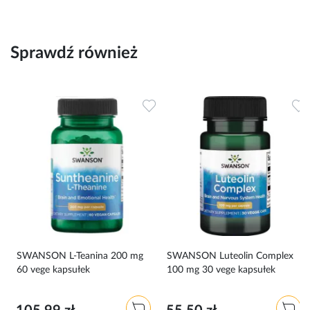
Sprawdź również
Dodaj do ulubionych
Dodaj do ulubionych
D
SWANSON L-Teanina 200 mg
SWANSON Luteolin Complex
60 vege kapsułek
100 mg 30 vege kapsułek