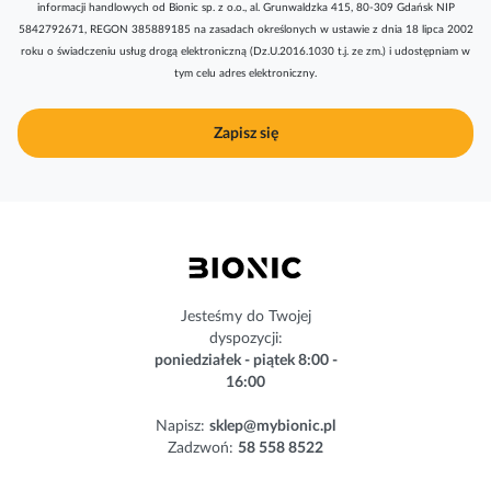
informacji handlowych od Bionic sp. z o.o., al. Grunwaldzka 415, 80-309 Gdańsk NIP
k
5842792671, REGON 385889185 na zasadach określonych w ustawie z dnia 18 lipca 2002
r
roku o świadczeniu usług drogą elektroniczną (Dz.U.2016.1030 t.j. ze zm.) i udostępniam w
y
tym celu adres elektroniczny.
b
u
j
Zapisz się
n
a
s
z
n
e
w
s
Jesteśmy do Twojej
l
dyspozycji:
e
poniedziałek - piątek 8:00 -
t
16:00
t
e
Napisz:
sklep@mybionic.pl
r
Zadzwoń:
58 558 8522
: