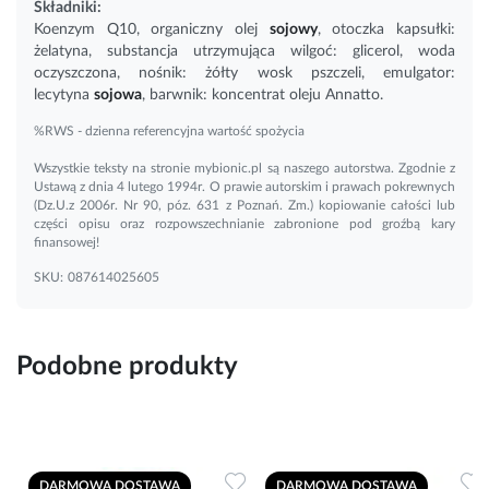
Składniki:
Koenzym Q10
, organiczny olej
sojowy
, otoczka kapsułki:
żelatyna, substancja utrzymująca wilgoć: glicerol, woda
oczyszczona, nośnik: żółty wosk pszczeli, emulgator:
lecytyna
sojowa
, barwnik: koncentrat oleju Annatto.
%RWS - dzienna referencyjna wartość spożycia
Wszystkie teksty na stronie mybionic.pl są naszego autorstwa. Zgodnie z
Ustawą z dnia 4 lutego 1994r. O prawie autorskim i prawach pokrewnych
(Dz.U.z 2006r. Nr 90, póz. 631 z Poznań. Zm.) kopiowanie całości lub
części opisu oraz rozpowszechnianie zabronione pod groźbą kary
finansowej!
SKU:
087614025605
Podobne produkty
Dodaj do ulubionych
Dodaj do ulubionych
D
DARMOWA DOSTAWA
DARMOWA DOSTAWA