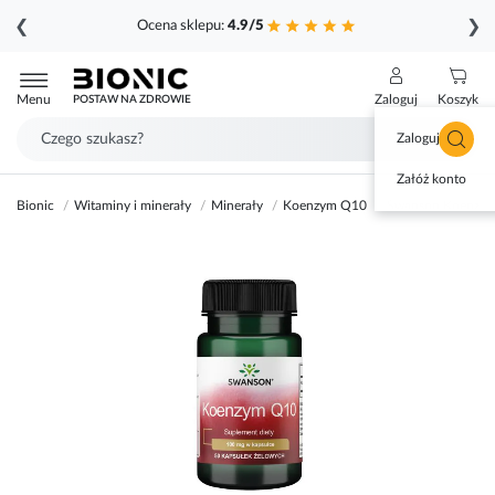
❮
❯
Ocena sklepu:
4.9/5
Przejdź
do
Menu
Zaloguj
Koszyk
POSTAW NA ZDROWIE
treści
Zaloguj się
Załóż konto
Bionic
Witaminy i minerały
Minerały
Koenzym Q10
Swanson Koenzym
Przejdź
na
koniec
galerii