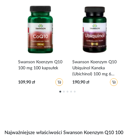
Swanson Koenzym Q10
Swanson Koenzym Q10
Swa
0mg
100 mg 100 kapsułek
Ubiquinol Kaneka
200
(Ubichinol) 100 mg 60
kapsułek
109,90 zł
190,90 zł
129,
Najważniejsze właściwości Swanson Koenzym Q10 100