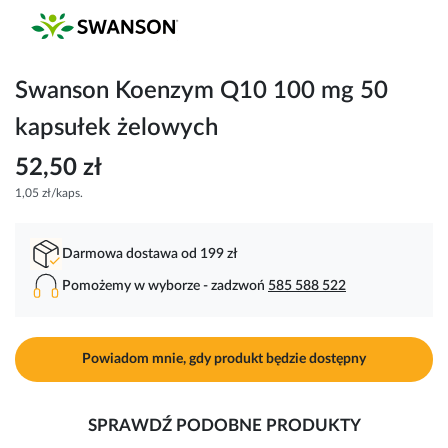
Przejdź
na
początek
galerii
Swanson Koenzym Q10 100 mg 50
kapsułek żelowych
52,50 zł
1,05 zł/kaps.
Darmowa dostawa od 199 zł
Pomożemy w wyborze - zadzwoń
585 588 522
Powiadom mnie, gdy produkt będzie dostępny
SPRAWDŹ PODOBNE PRODUKTY